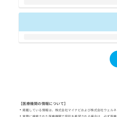
拡
資
きま
充
料
せん
の
ので
の
ご了
お
ご
承く
申
請
ださ
し
求
い。
込
は
み
こ
は
ち
こ
ら
ち
ら
無
料
掲
情
載
報
情
拡
報
充
の
の
修
お
【医療機関の情報について】
正
申
掲載している情報は、株式会社マイナビおよび株式会社ウェルネ
は
し
こ
実際に検索された医療機関で受診を希望される場合は、必ず医療
込