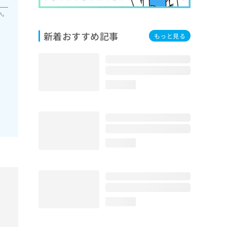
い。
新着おすすめ記事
もっと見る
loading...
loading...
loading...