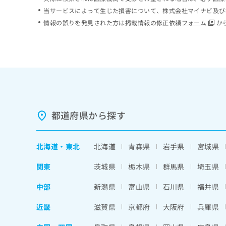
ち
み
当サービスによって生じた損害について、株式会社マイナビ及び
ら
は
情報の誤りを発見された方は
掲載情報の修正依頼フォーム
か
こ
ち
そ
ら
の
他
の
お
問
い
都道府県から探す
合
わ
せ
北海道
・
東北
北海道
青森県
岩手県
宮城県
は
こ
関東
茨城県
栃木県
群馬県
埼玉県
ち
ら
中部
新潟県
富山県
石川県
福井県
近畿
滋賀県
京都府
大阪府
兵庫県