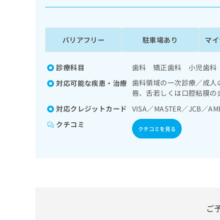
係
ク
者
リ
の
ニ
ッ
方
バリアフリー
駐車場あり
マイ
ク
は
ナ
こ
ビ
診療科目
歯科 矯正歯科 小児歯科
ち
に
歯科領域の一次診療／成人
対応可能な疾患・治療
関
ら
唇、舌若しくは口腔粘膜の
す
る
対応クレジットカード
VISA／MASTER／JCB／AM
お
広
広
クチコミ
問
クチコミを見る
告
告
い
出
代
合
稿
わ
理
の
せ
店
お
は
の
問
こ
い
方
ち
合
ら
は
ご
わ
こ