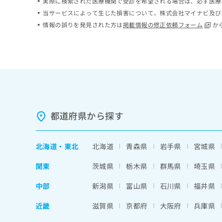
実際に検索された医療機関で受診を希望される場合は、必ず医療
ち
み
当サービスによって生じた損害について、株式会社マイナビ及び
ら
は
情報の誤りを発見された方は
掲載情報の修正依頼フォーム
か
こ
ち
そ
ら
の
他
の
お
問
い
都道府県から探す
合
わ
せ
は
北海道
・
東北
北海道
青森県
岩手県
宮城県
こ
ち
関東
茨城県
栃木県
群馬県
埼玉県
ら
中部
新潟県
富山県
石川県
福井県
近畿
滋賀県
京都府
大阪府
兵庫県