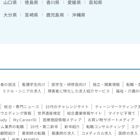
山口県
徳島県
香川県
愛媛県
高知県
大分県
宮崎県
鹿児島県
沖縄県
験者の就活
看護学生向け
医学生・研修医向け
独立・開業情報
転職・
ミドル・シニアの求人
障害者に特化した求人紹介サービス
福祉・介護の
総合・専門ニュース
10代のチャレンジサイト
ティーンマーケティング
ウエディング情報
世界遺産検定
総合農業情報サイト
マイナビ子育て
tudy
My CareerID
医療施設情報メディア
お買い物サポートメディア
ーム業界の転職
20代・第二新卒
新卒紹介
転職コンサルティング
エグ
顧問紹介
薬剤師の転職
看護師の求人
コメディカル求人
医師の求人
支援
外国人材の紹介