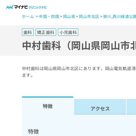
一
ホーム
中国・四国
岡山県
岡山市北区
柳川
,
西川緑道公
般
ユ
歯科
矯正歯科
小児歯科
ー
ザ
中村歯科（岡山県岡山市
ー
の
方
中村歯科は岡山県岡山市北区にあります。岡山電気軌道清
は
ます。
こ
ち
ら
特徴
アクセス
医
マ
療
イ
ナ
関
特徴
ビ