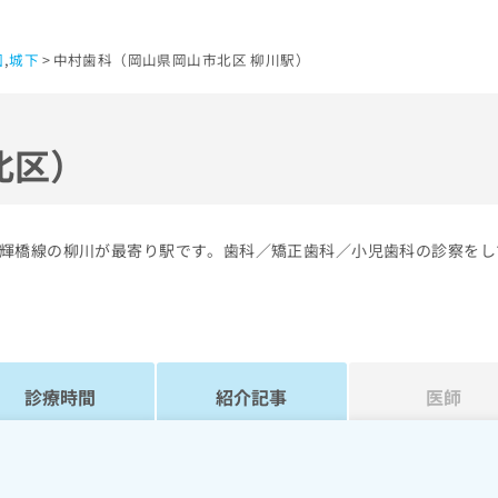
園
,
城下
中村歯科（岡山県岡山市北区 柳川駅）
北区）
輝橋線の柳川が最寄り駅です。歯科／矯正歯科／小児歯科の診察をし
診療時間
紹介記事
医師