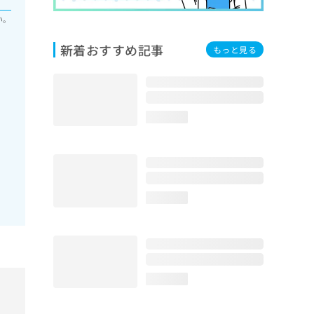
い。
新着おすすめ記事
もっと見る
loading...
loading...
loading...