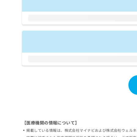
拡
資
きま
充
料
せん
の
ので
の
ご了
お
ご
承く
申
請
ださ
し
求
い。
込
は
み
こ
は
ち
こ
ら
ち
ら
無
料
掲
情
載
報
情
拡
報
充
の
の
修
お
【医療機関の情報について】
正
申
は
し
掲載している情報は、株式会社マイナビおよび株式会社ウェルネ
こ
込