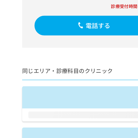
せ
こち
診療受付時間
ち
らは
は
マイ
こ
ら
ナビ
ち
クリ
電話する
ら
ニッ
クナ
広
ビサ
広
資
イト
告
告
への
料
出
出
お問
の
稿
合せ
稿
ご
の
フォ
の
請
お
ーム
同じエリア・診療科目のクリニック
お
求
問
とな
問
りま
は
い
い
す。
こ
合
合
クリ
ち
わ
ニッ
わ
ら
せ
クの
せ
は
予
は
約・
こ
こ
無
症状
ち
ち
のご
料
ら
相談
ら
情
など
報
はで