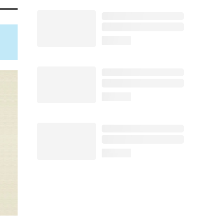
loading...
loading...
loading...