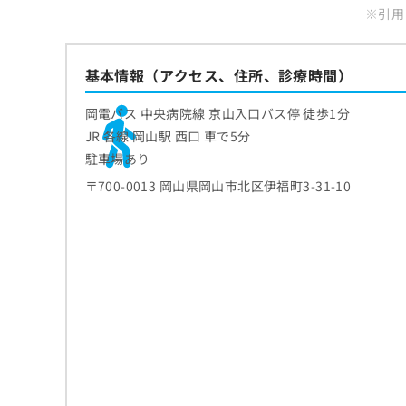
※引用：h
ち
み
ら
は
こ
ち
基本情報（アクセス、住所、診療時間）
そ
ら
の
岡電バス 中央病院線 京山入口バス停 徒歩1分
他
JR 各線 岡山駅 西口 車で5分
の
お
駐車場あり
問
〒700-0013 岡山県岡山市北区伊福町3-31-10
い
合
わ
せ
は
こ
ち
ら