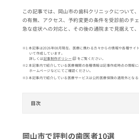
せ
こち
ち
らは
は
この記事では、岡山市の歯科クリニックについて
マイ
こ
ら
ナビ
の有無、アクセス、予約変更の条件を受診前のチ
ち
クリ
ら
急な症状への対応と、その後の通院まで見据えて
ニッ
クナ
広
ビサ
広
資
イト
告
告
本記事は2026年08月現在、医療に携わる方々からの情報や各種サ
への
料
出
いて作成しています。
出
お問
の
稿
詳しくは
記事制作ポリシー
をご覧ください。
合せ
稿
ご
の
フォ
本記事内で紹介している医療機関の各種情報は記事作成時点の情報に
の
請
お
ーム
ホームページなどにてご確認ください。
お
求
問
とな
本記事内で紹介している医療サービスは公的医療保険の適用外となる
問
りま
は
い
い
す。
こ
合
合
クリ
ち
わ
ニッ
わ
ら
せ
クの
目次
せ
は
予
は
約・
こ
こ
無
岡山市で評判の歯医者10選
症状
ち
ち
のご
料
ら
さくらデンタルクリニック
相談
ら
情
岡山市で評判の歯医者10選
など
報
中村歯科
はで