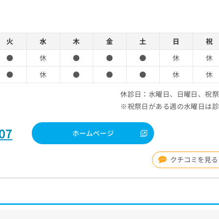
火
水
木
金
土
日
祝
●
休
●
●
●
休
休
●
休
●
●
●
休
休
休診日：水曜日、日曜日、祝
※祝祭日がある週の水曜日は
07
ホームページ
クチコミを見る