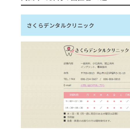
拡
資
きま
すまいるフレンド歯科
充
料
せん
の
ので
の
はれのひデンタルクリニック
ご了
お
ご
さくらデンタルクリニック
岡山筒井歯科クリニック
承く
申
請
ださ
し
求
旭南歯科クリニック
い。
込
は
山本歯科クリニック
み
こ
は
ち
すがわら歯科
こ
ら
ふじおか歯科・矯正歯科
ち
ら
金山デンタルクリニック
無
料
まとめ：岡山市で評判の歯医者10選
掲
情
載
報
情
拡
報
充
の
の
修
お
正
申
は
し
こ
込