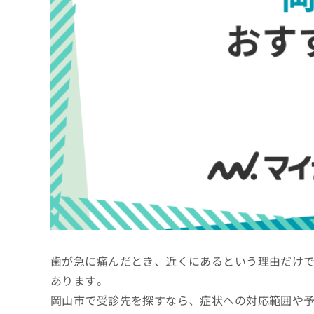
係
ク
者
リ
の
ニ
ッ
方
ク
は
ナ
こ
ビ
ち
に
関
ら
す
る
お
広
広
問
告
告
い
出
代
合
稿
わ
理
の
せ
店
お
は
歯が急に痛んだとき、近くにあるという理由だけ
の
問
こ
い
方
ち
あります。
合
ら
は
岡山市で受診先を探すなら、症状への対応範囲や
わ
こ