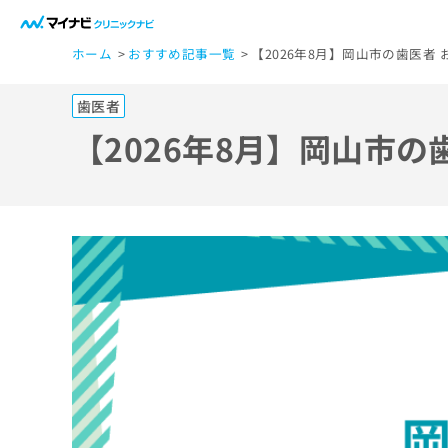
一
ホーム
おすすめ記事一覧
【2026年8月】岡山市の歯医者 
般
ユ
歯医者
ー
ザ
【2026年8月】岡山市の
ー
の
方
は
こ
ち
ら
医
マ
療
イ
ナ
関
ビ