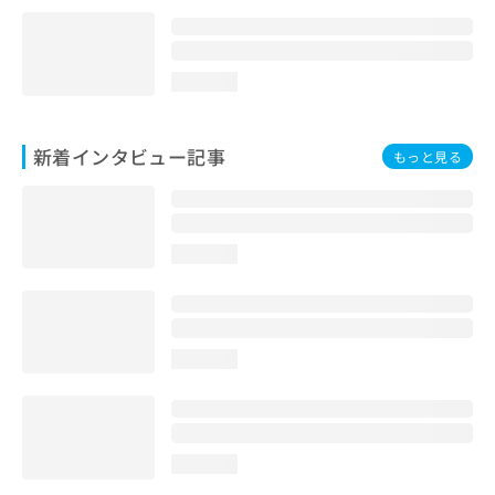
loading...
新着インタビュー記事
もっと見る
loading...
loading...
loading...