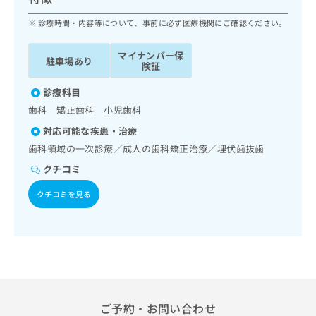
ッ
は
ク
診療時間・内容等について、事前に必ず医療機関にご確認ください。
こ
ナ
ち
ビ
ら
マイナンバー保
駐車場あり
に
険証
関
広
す
診療科目
広
告
る
告
歯科 矯正歯科 小児歯科
代
お
出
対応可能な疾患・治療
理
問
稿
店
い
歯科領域の一次診療／成人の歯科矯正治療／埋伏歯抜歯
の
合
の
お
クチコミ
わ
方
問
せ
い
は
クチコミを見る
は
合
こ
こ
わ
ち
ち
せ
ら
ら
は
こ
こち
ち
広
らは
広
ら
告
マイ
告
ご予約・お問い合わせ
出
ナビ