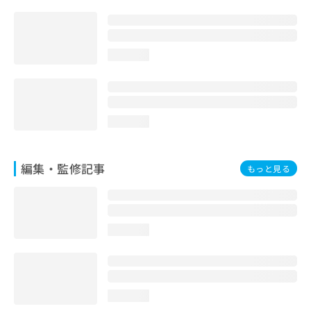
お
問
い
合
loading...
わ
せ
は
こ
ち
loading...
ら
編集・監修記事
もっと見る
loading...
loading...