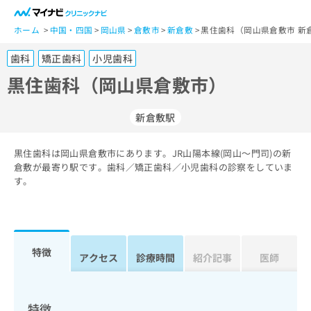
一
般
ホーム
中国・四国
岡山県
倉敷市
新倉敷
黒住歯科（岡山県倉敷市 新
ユ
歯科
矯正歯科
小児歯科
ー
ザ
黒住歯科（岡山県倉敷市）
ー
の
新倉敷駅
方
は
こ
黒住歯科は岡山県倉敷市にあります。JR山陽本線(岡山～門司)の新
倉敷が最寄り駅です。歯科／矯正歯科／小児歯科の診察をしていま
ち
す。
ら
医
マ
療
イ
関
ナ
特徴
アクセス
診療時間
紹介記事
医師
係
ビ
者
ク
の
リ
方
ニ
特徴