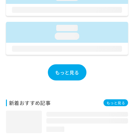
ご了
ら
み
承く
は
ださ
こ
無
い。
ち
料
ら
情
loading...
報
loading...
拡
掲
充
載
の
情
お
報
申
の
し
修
もっと見る
込
正
み
は
は
こ
こ
ち
ち
ら
新着おすすめ記事
もっと見る
ら
そ
の
他
loading...
の