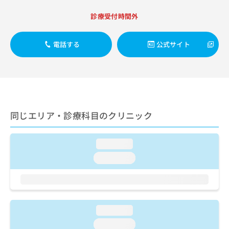
出
稿
クリ
資
稿
ニッ
の
料
診療受付時間外
クナ
の
お
の
ビサ
お
問
ご
イト
問
電話する
公式サイト
い
請
への
い
合
お問
求
合
合せ
わ
は
フォ
わ
せ
こ
ーム
せ
は
ち
とな
は
こ
ら
りま
こ
ち
す。
同じエリア・診療科目のクリニック
ち
ら
クリ
無
ら
ニッ
料
クの
資
情
予
loading...
料
報
約・
loading...
の
症状
拡
のご
ご
充
相談
請
の
など
求
お
はで
は
申
きま
loading...
こ
せん
し
ので
ち
込
loading...