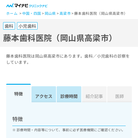
一
般
ホーム
中国・四国
岡山県
高梁市
藤本歯科医院（岡山県高梁市）
ユ
歯科
小児歯科
ー
ザ
藤本歯科医院（岡山県高梁市）
ー
の
方
藤本歯科医院は岡山県高梁市にあります。歯科／小児歯科の診察を
は
しています。
こ
ち
ら
特徴
医
アクセス
診療時間
紹介記事
医師
マ
療
イ
関
ナ
係
ビ
特徴
者
ク
の
リ
診療時間・内容等について、事前に必ず医療機関にご確認ください。
方
ニ