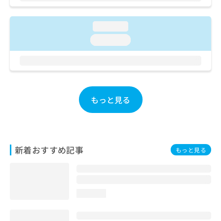
ご了
ら
み
承く
は
ださ
こ
無
loading...
い。
ち
料
loading...
ら
情
報
拡
掲
充
載
の
情
お
報
もっと見る
申
の
し
修
込
正
み
は
は
こ
新着おすすめ記事
もっと見る
こ
ち
ち
ら
ら
そ
loading...
の
他
の