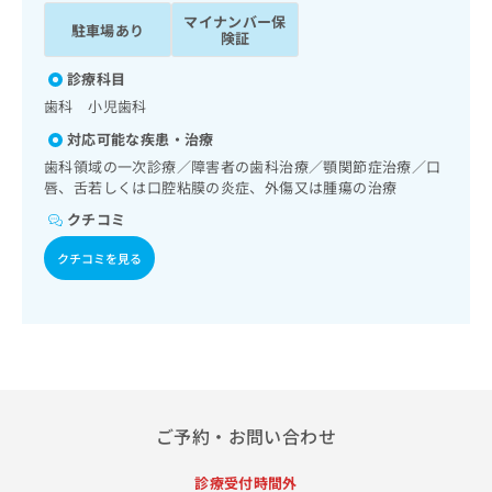
ッ
は
マイナンバー保
駐車場あり
ク
こ
険証
ナ
ち
ビ
診療科目
ら
に
歯科 小児歯科
関
広
対応可能な疾患・治療
す
広
告
る
歯科領域の一次診療／障害者の歯科治療／顎関節症治療／口
告
代
お
唇、舌若しくは口腔粘膜の炎症、外傷又は腫瘍の治療
出
理
問
稿
クチコミ
店
い
の
合
の
お
クチコミを見る
わ
方
問
せ
い
は
は
合
こ
こ
わ
ち
ち
せ
ら
ら
は
こ
こち
ち
ご予約・お問い合わせ
広
らは
広
ら
告
マイ
告
出
ナビ
診療受付時間外