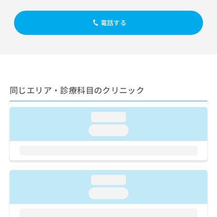
出
稿
クリ
資
稿
ニッ
の
料
クナ
の
電話する
お
の
ビサ
お
問
ご
イト
問
い
請
への
い
合
お問
求
合
合せ
わ
は
フォ
わ
せ
こ
ーム
せ
は
ち
とな
同じエリア・診療科目のクリニック
は
こ
ら
りま
こ
ち
す。
ち
ら
クリ
無
loading...
ら
ニッ
料
クの
loading...
資
情
予
料
報
約・
の
症状
拡
のご
ご
充
相談
請
の
など
loading...
求
お
はで
は
申
loading...
きま
こ
せん
し
ので
ち
込