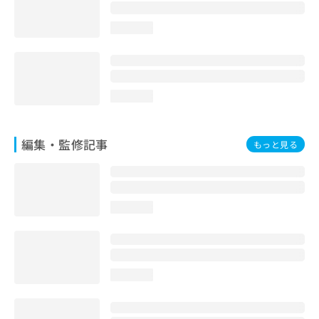
お
問
loading...
い
合
わ
せ
は
loading...
こ
ち
ら
編集・監修記事
もっと見る
loading...
loading...