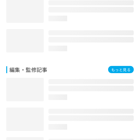
お
問
い
loading...
合
わ
せ
は
こ
loading...
ち
ら
編集・監修記事
もっと見る
loading...
loading...