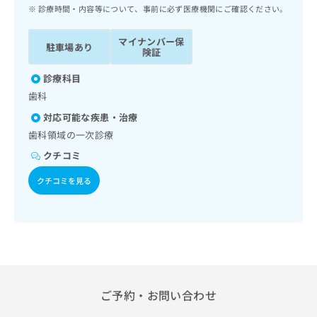
ッ
は
診療時間・内容等について、事前に必ず医療機関にご確認ください。
ク
こ
ナ
ち
マイナンバー保
駐車場あり
ビ
険証
ら
に
関
診療科目
広
す
広
歯科
告
る
告
代
対応可能な疾患・治療
お
出
理
問
歯科領域の一次診療
稿
店
い
の
クチコミ
合
の
お
わ
方
問
クチコミを見る
せ
い
は
は
合
こ
こ
わ
ち
ち
せ
ら
ら
は
こ
こち
ち
広
らは
広
ら
ご予約・お問い合わせ
告
マイ
告
出
ナビ