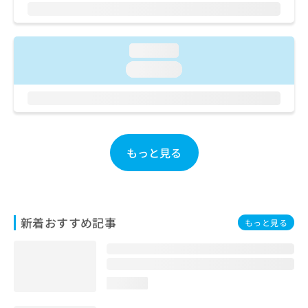
ご了
ら
み
承く
は
ださ
こ
無
い。
ち
料
loading...
ら
情
loading...
報
拡
掲
充
載
の
情
お
報
申
の
もっと見る
し
修
込
正
み
は
は
こ
こ
ち
新着おすすめ記事
もっと見る
ち
ら
ら
そ
の
loading...
他
の