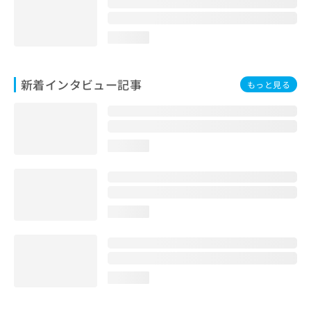
loading...
新着インタビュー記事
もっと見る
loading...
loading...
loading...