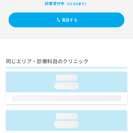
出
稿
クリ
資
診療受付中
（13:00まで）
稿
ニッ
の
料
クナ
の
お
の
ビサ
お
電話する
問
ご
イト
問
い
請
への
い
合
お問
求
合
合せ
わ
は
フォ
わ
せ
こ
ーム
せ
は
ち
とな
は
こ
ら
りま
同じエリア・診療科目のクリニック
こ
ち
す。
ち
ら
クリ
無
ら
ニッ
料
loading...
クの
資
情
予
loading...
料
報
約・
の
症状
拡
のご
ご
充
相談
請
の
など
求
お
はで
loading...
は
申
きま
こ
せん
し
loading...
ので
ち
込