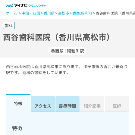
一
般
ホーム
中国・四国
香川県
高松市
香西
,
昭和町
西谷歯科医院（香川県
ユ
歯科
ー
ザ
西谷歯科医院（香川県高松市）
ー
の
香西駅
昭和町駅
方
は
こ
西谷歯科医院は香川県高松市にあります。JR予讃線の香西が最寄り
駅です。歯科の診察をしています。
ち
ら
医
マ
療
イ
特徴
アクセス
診療時間
紹介記事
医師
関
ナ
係
ビ
者
ク
の
リ
特徴
方
ニ