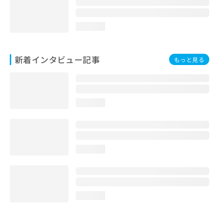
loading...
新着インタビュー記事
もっと見る
loading...
loading...
loading...