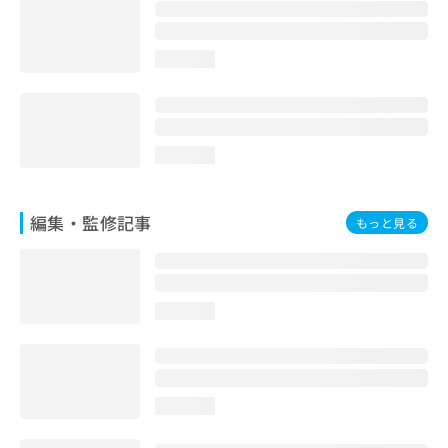
お
問
い
loading...
合
わ
せ
は
こ
loading...
ち
ら
編集・監修記事
もっと見る
loading...
loading...