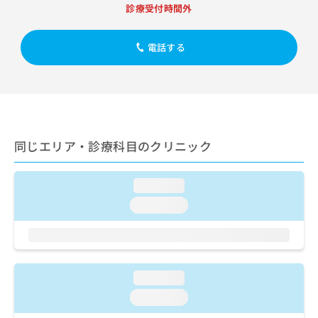
出
稿
クリ
資
診療受付時間外
稿
ニッ
の
料
クナ
の
お
の
ビサ
お
電話する
問
ご
イト
問
い
請
への
い
合
お問
求
合
合せ
わ
は
フォ
わ
せ
こ
ーム
せ
は
ち
とな
は
こ
ら
りま
同じエリア・診療科目のクリニック
こ
ち
す。
ち
ら
クリ
無
ら
ニッ
料
loading...
クの
資
情
予
loading...
料
報
約・
の
症状
拡
のご
ご
充
相談
請
の
など
求
お
はで
loading...
は
申
きま
こ
せん
し
loading...
ので
ち
込