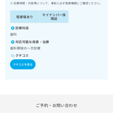
ッ
は
診療時間・内容等について、事前に必ず医療機関にご確認ください。
ク
こ
ナ
ち
マイナンバー保
駐車場あり
ビ
険証
ら
に
関
診療科目
広
す
広
歯科
告
る
告
代
対応可能な疾患・治療
お
出
理
問
歯科領域の一次診療
稿
店
い
の
クチコミ
合
の
お
わ
方
問
クチコミを見る
せ
い
は
は
合
こ
こ
わ
ち
ち
せ
ら
ら
は
こ
こち
ち
広
らは
広
ら
ご予約・お問い合わせ
告
マイ
告
出
ナビ