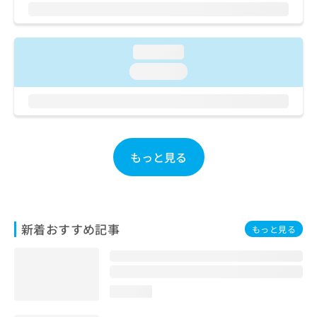
ご了
ら
み
承く
は
ださ
こ
無
い。
ち
料
loading...
ら
情
loading...
報
拡
掲
充
載
の
情
お
報
申
の
もっと見る
し
修
込
正
み
は
は
こ
こ
ち
新着おすすめ記事
もっと見る
ち
ら
ら
そ
の
loading...
他
の