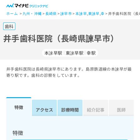
一
般
ホーム
九州・沖縄
長崎県
諫早市
本諫早
,
東諫早
,
幸
井手歯科医院（長
ユ
歯科
ー
ザ
井手歯科医院（長崎県諫早市）
ー
の
本諫早駅
東諫早駅
幸駅
方
は
こ
井手歯科医院は長崎県諫早市にあります。島原鉄道線の本諫早が最
寄り駅です。歯科の診察をしています。
ち
ら
医
マ
療
イ
特徴
アクセス
診療時間
紹介記事
医師
関
ナ
係
ビ
者
ク
の
リ
特徴
方
ニ