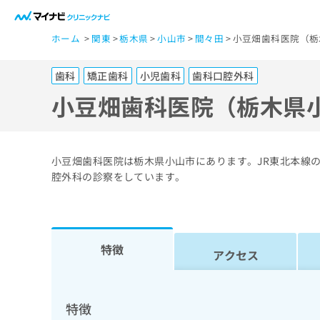
一
ホーム
関東
栃木県
小山市
間々田
小豆畑歯科医院（栃
般
ユ
歯科
矯正歯科
小児歯科
歯科口腔外科
ー
ザ
小豆畑歯科医院（栃木県
ー
の
方
小豆畑歯科医院は栃木県小山市にあります。JR東北本線
は
腔外科の診察をしています。
こ
ち
ら
特徴
アクセス
医
マ
療
イ
ナ
関
特徴
ビ