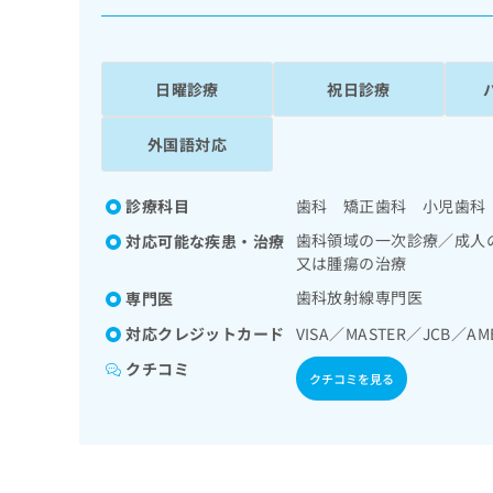
係
ク
者
リ
の
ニ
ッ
方
日曜診療
祝日診療
ク
は
ナ
こ
外国語対応
ビ
ち
に
関
ら
診療科目
歯科 矯正歯科 小児歯科
す
る
歯科領域の一次診療／成人
対応可能な疾患・治療
お
又は腫瘍の治療
広
広
問
告
歯科放射線専門医
専門医
告
い
出
代
合
対応クレジットカード
VISA／MASTER／JCB／AM
稿
わ
理
の
せ
クチコミ
店
クチコミを見る
お
は
の
問
こ
い
方
ち
合
ら
は
わ
こ