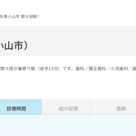
木県小山市 間々田駅）
小山市）
の間々田が最寄り駅（徒歩13分）です。歯科／矯正歯科／小児歯科／
診療時間
紹介記事
医師