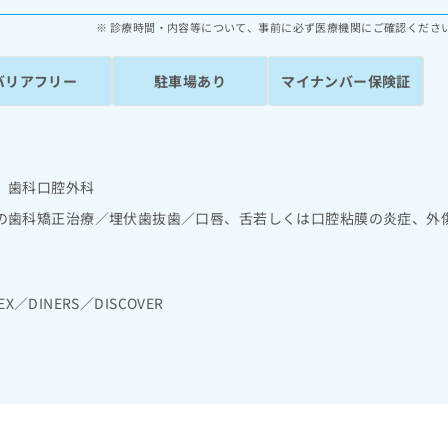
診療時間・内容等について、事前に必ず医療機関にご確認くださ
バリアフリー
駐車場あり
マイナンバー保険証
 歯科口腔外科
の歯科矯正治療／埋伏歯抜歯／口唇、舌若しくは口腔粘膜の炎症、外
EX／DINERS／DISCOVER