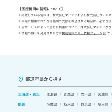
ち
み
【医療機関の情報について】
ら
は
こ
掲載している情報は、株式会社マイナビおよび株式会社ウェルネ
ち
実際に検索された医療機関で受診を希望される場合は、必ず医療
そ
ら
当サービスによって生じた損害について、株式会社マイナビ及び
の
他
情報の誤りを発見された方は
掲載情報の修正依頼フォーム
か
の
お
問
い
合
わ
せ
は
都道府県から探す
こ
ち
ら
北海道
・
東北
北海道
青森県
岩手県
宮城県
関東
茨城県
栃木県
群馬県
埼玉県