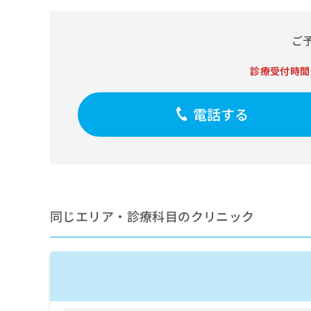
せ
こち
ち
らは
は
マイ
こ
ら
ナビ
ご
ち
クリ
ら
ニッ
診療受付時間
クナ
広
ビサ
広
資
イト
告
告
への
電話する
料
出
出
お問
の
稿
合せ
稿
ご
の
フォ
の
請
お
ーム
お
求
問
とな
問
りま
は
い
い
す。
こ
合
合
クリ
ち
わ
同じエリア・診療科目のクリニック
ニッ
わ
ら
せ
クの
せ
は
予
は
約・
こ
こ
無
症状
ち
ち
のご
料
ら
相談
ら
情
など
報
はで