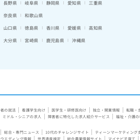
長野県
岐阜県
静岡県
愛知県
三重県
奈良県
和歌山県
山口県
徳島県
香川県
愛媛県
高知県
大分県
宮崎県
鹿児島県
沖縄県
験者の就活
看護学生向け
医学生・研修医向け
独立・開業情報
転職・
ミドル・シニアの求人
障害者に特化した求人紹介サービス
福祉・介護の
総合・専門ニュース
10代のチャレンジサイト
ティーンマーケティング
ウエディング情報
世界遺産検定
総合農業情報サイト
マイナビ子育て