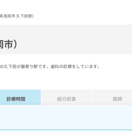
県真岡市 久下田駅）
岡市）
の久下田が最寄り駅です。歯科の診察をしています。
診療時間
紹介記事
医師