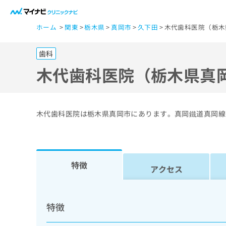
一
ホーム
関東
栃木県
真岡市
久下田
木代歯科医院（栃木
般
ユ
歯科
ー
ザ
木代歯科医院（栃木県真
ー
の
方
木代歯科医院は栃木県真岡市にあります。真岡鐵道真岡線
は
こ
ち
ら
特徴
アクセス
医
マ
療
イ
特徴
ナ
関
ビ