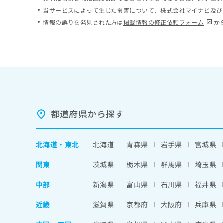
ち
み
当サービスによって生じた損害について、株式会社マイナビ及び
ら
は
情報の誤りを発見された方は
掲載情報の修正依頼フォーム
か
こ
ち
そ
ら
の
他
の
お
問
い
都道府県から探す
合
わ
せ
北海道
・
東北
北海道
青森県
岩手県
宮城県
は
こ
関東
茨城県
栃木県
群馬県
埼玉県
ち
ら
中部
新潟県
富山県
石川県
福井県
近畿
滋賀県
京都府
大阪府
兵庫県