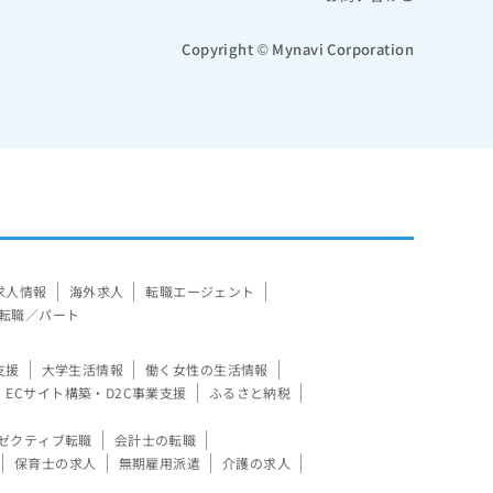
Copyright © Mynavi Corporation
求人情報
海外求人
転職エージェント
転職／パート
支援
大学生活情報
働く女性の生活情報
ECサイト構築・D2C事業支援
ふるさと納税
ゼクティブ転職
会計士の転職
保育士の求人
無期雇用派遣
介護の求人