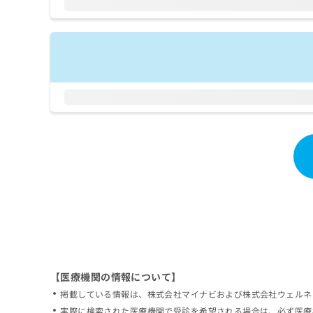
拡
資
きま
充
料
せん
の
ので
の
ご了
お
ご
承く
申
請
ださ
し
求
い。
込
は
み
こ
は
ち
こ
ら
ち
ら
無
料
掲
情
載
報
情
拡
報
充
の
の
修
お
【医療機関の情報について】
正
申
掲載している情報は、株式会社マイナビおよび株式会社ウェルネ
は
し
こ
実際に検索された医療機関で受診を希望される場合は、必ず医療
込