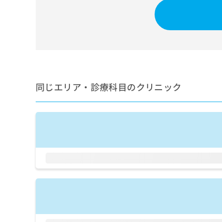
せ
こち
ち
らは
は
マイ
こ
ら
ナビ
ち
クリ
ら
ニッ
クナ
広
ビサ
広
資
イト
告
告
への
料
出
同じエリア・診療科目のクリニック
出
お問
の
稿
合せ
稿
ご
の
フォ
の
請
お
ーム
お
求
問
とな
問
りま
は
い
い
す。
こ
合
合
クリ
ち
わ
ニッ
わ
ら
せ
クの
せ
は
予
は
約・
こ
こ
無
症状
ち
ち
のご
料
ら
相談
ら
情
など
報
はで