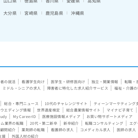
山口県
徳島県
香川県
愛媛県
高知県
大分県
宮崎県
鹿児島県
沖縄県
験者の就活
看護学生向け
医学生・研修医向け
独立・開業情報
転職・
ミドル・シニアの求人
障害者に特化した求人紹介サービス
福祉・介護の
総合・専門ニュース
10代のチャレンジサイト
ティーンマーケティング
ウエディング情報
世界遺産検定
総合農業情報サイト
マイナビ子育て
tudy
My CareerID
医療施設情報メディア
お買い物サポートメディア
ーム業界の転職
20代・第二新卒
新卒紹介
転職コンサルティング
エグ
顧問紹介
薬剤師の転職
看護師の求人
コメディカル求人
医師の求人
支援
外国人材の紹介