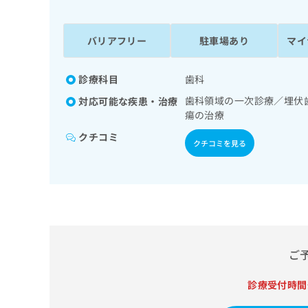
係
ク
者
リ
の
ニ
バリアフリー
駐車場あり
マイ
ッ
方
ク
は
ナ
診療科目
歯科
こ
ビ
歯科領域の一次診療／埋伏
対応可能な疾患・治療
ち
に
瘍の治療
関
ら
す
クチコミ
クチコミを見る
る
お
広
広
問
告
告
い
出
代
合
稿
わ
理
の
せ
店
お
は
ご
の
問
こ
い
方
ち
合
診療受付時間
ら
は
わ
こ