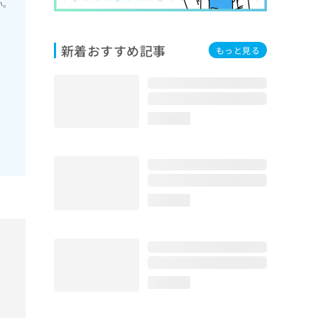
い。
新着おすすめ記事
もっと見る
loading...
loading...
loading...