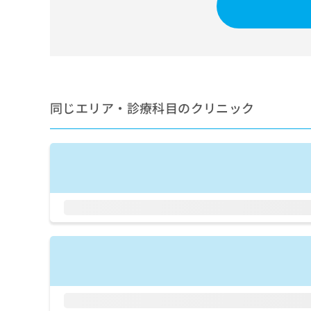
せ
こち
ち
らは
は
マイ
こ
ら
ナビ
ち
クリ
ら
ニッ
クナ
広
ビサ
広
資
イト
告
同じエリア・診療科目のクリニック
告
への
料
出
出
お問
の
稿
合せ
稿
ご
の
フォ
の
請
お
ーム
お
求
問
とな
問
りま
は
い
い
す。
こ
合
合
クリ
ち
わ
ニッ
わ
ら
せ
クの
せ
は
予
は
約・
こ
こ
無
症状
ち
ち
のご
料
ら
相談
ら
情
など
報
はで