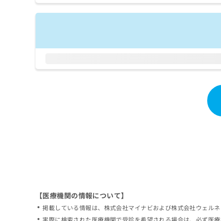
拡
資
きま
充
料
せん
の
ので
の
ご了
お
ご
承く
申
請
ださ
し
求
い。
込
は
み
こ
は
ち
こ
ら
ち
ら
無
料
掲
情
載
報
情
拡
報
充
の
の
修
お
【医療機関の情報について】
正
申
掲載している情報は、株式会社マイナビおよび株式会社ウェルネ
は
し
こ
実際に検索された医療機関で受診を希望される場合は、必ず医療
込