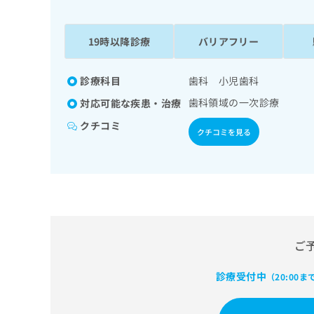
係
ク
者
リ
の
ニ
19時以降診療
バリアフリー
ッ
方
ク
は
ナ
診療科目
歯科 小児歯科
こ
ビ
歯科領域の一次診療
対応可能な疾患・治療
ち
に
関
ら
クチコミ
クチコミを見る
す
る
お
広
広
問
告
告
い
出
代
合
稿
わ
理
の
せ
店
ご
お
は
の
問
こ
い
診療受付中
方
ち
（20:00ま
合
ら
は
わ
こ