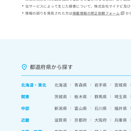
ち
み
当サービスによって生じた損害について、株式会社マイナビ及び
ら
は
情報の誤りを発見された方は
掲載情報の修正依頼フォーム
か
こ
ち
そ
ら
の
他
の
お
問
い
都道府県から探す
合
わ
せ
北海道
・
東北
北海道
青森県
岩手県
宮城県
は
こ
関東
茨城県
栃木県
群馬県
埼玉県
ち
ら
中部
新潟県
富山県
石川県
福井県
近畿
滋賀県
京都府
大阪府
兵庫県