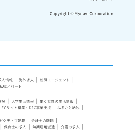
Copyright © Mynavi Corporation
求人情報
海外求人
転職エージェント
転職／パート
支援
大学生活情報
働く女性の生活情報
ECサイト構築・D2C事業支援
ふるさと納税
ゼクティブ転職
会計士の転職
保育士の求人
無期雇用派遣
介護の求人