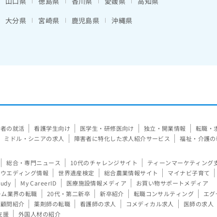
山口県
徳島県
香川県
愛媛県
高知県
大分県
宮崎県
鹿児島県
沖縄県
験者の就活
看護学生向け
医学生・研修医向け
独立・開業情報
転職・
ミドル・シニアの求人
障害者に特化した求人紹介サービス
福祉・介護の
総合・専門ニュース
10代のチャレンジサイト
ティーンマーケティング
ウエディング情報
世界遺産検定
総合農業情報サイト
マイナビ子育て
tudy
My CareerID
医療施設情報メディア
お買い物サポートメディア
ーム業界の転職
20代・第二新卒
新卒紹介
転職コンサルティング
エグ
顧問紹介
薬剤師の転職
看護師の求人
コメディカル求人
医師の求人
支援
外国人材の紹介