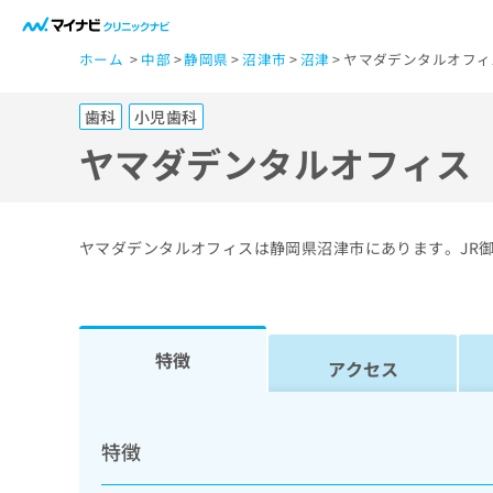
一
ホーム
中部
静岡県
沼津市
沼津
ヤマダデンタルオフィ
般
ユ
歯科
小児歯科
ー
ザ
ヤマダデンタルオフィス
ー
の
方
ヤマダデンタルオフィスは静岡県沼津市にあります。JR
は
こ
ち
ら
特徴
アクセス
医
マ
療
イ
特徴
ナ
関
ビ