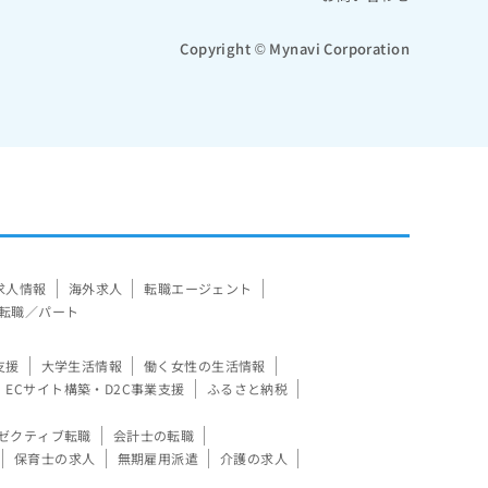
Copyright © Mynavi Corporation
求人情報
海外求人
転職エージェント
転職／パート
支援
大学生活情報
働く女性の生活情報
ECサイト構築・D2C事業支援
ふるさと納税
ゼクティブ転職
会計士の転職
保育士の求人
無期雇用派遣
介護の求人