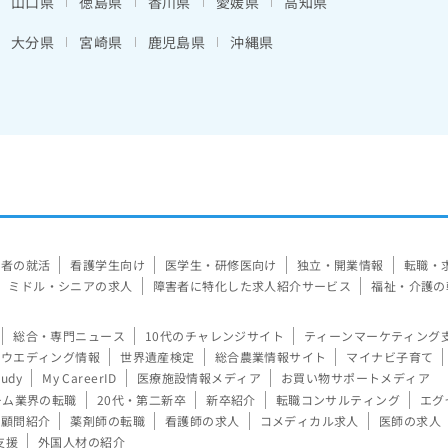
山口県
徳島県
香川県
愛媛県
高知県
大分県
宮崎県
鹿児島県
沖縄県
験者の就活
看護学生向け
医学生・研修医向け
独立・開業情報
転職・
ミドル・シニアの求人
障害者に特化した求人紹介サービス
福祉・介護の
総合・専門ニュース
10代のチャレンジサイト
ティーンマーケティング
ウエディング情報
世界遺産検定
総合農業情報サイト
マイナビ子育て
tudy
My CareerID
医療施設情報メディア
お買い物サポートメディア
ーム業界の転職
20代・第二新卒
新卒紹介
転職コンサルティング
エグ
顧問紹介
薬剤師の転職
看護師の求人
コメディカル求人
医師の求人
支援
外国人材の紹介