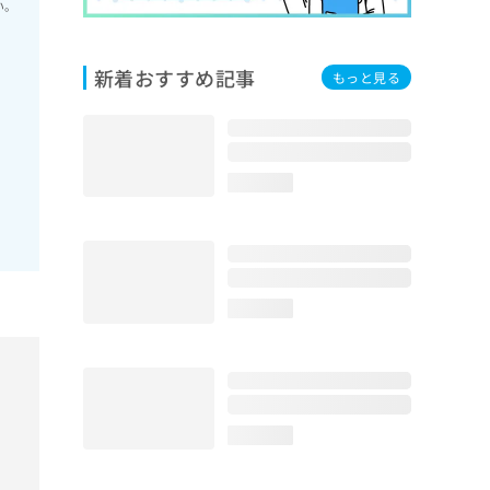
い。
新着おすすめ記事
もっと見る
loading...
loading...
loading...