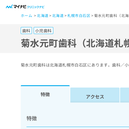
一
ホーム
北海道
北海道
札幌市白石区
菊水元町歯科（北海
般
ユ
歯科
小児歯科
ー
ザ
菊水元町歯科（北海道札
ー
の
方
菊水元町歯科は北海道札幌市白石区にあります。歯科／小
は
こ
ち
ら
特徴
アクセス
医
マ
療
イ
特徴
ナ
関
ビ