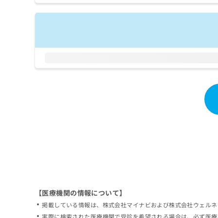
拡
資
きま
充
料
せん
の
ので
の
ご了
お
ご
承く
申
請
ださ
し
求
い。
込
は
み
こ
は
ち
こ
ら
ち
ら
無
料
掲
情
載
報
情
拡
報
充
の
の
修
お
【医療機関の情報について】
正
申
掲載している情報は、株式会社マイナビおよび株式会社ウェルネ
は
し
こ
実際に検索された医療機関で受診を希望される場合は、必ず医療
込