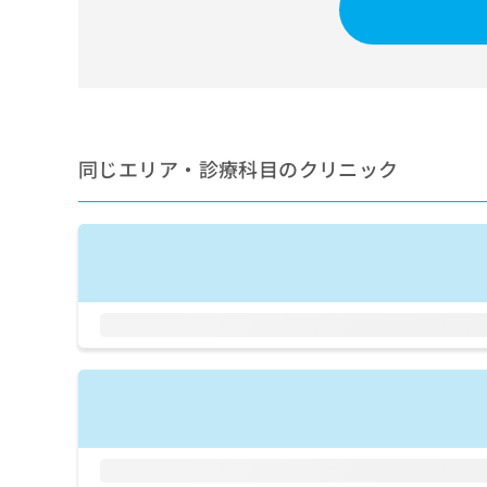
せ
こち
ち
らは
は
マイ
こ
ら
ナビ
ち
クリ
ら
ニッ
クナ
広
ビサ
広
資
イト
告
同じエリア・診療科目のクリニック
告
への
料
出
出
お問
の
稿
合せ
稿
ご
の
フォ
の
請
お
ーム
お
求
問
とな
問
りま
は
い
い
す。
こ
合
合
クリ
ち
わ
ニッ
わ
ら
せ
クの
せ
は
予
は
約・
こ
こ
無
症状
ち
ち
のご
料
ら
相談
ら
情
など
報
はで