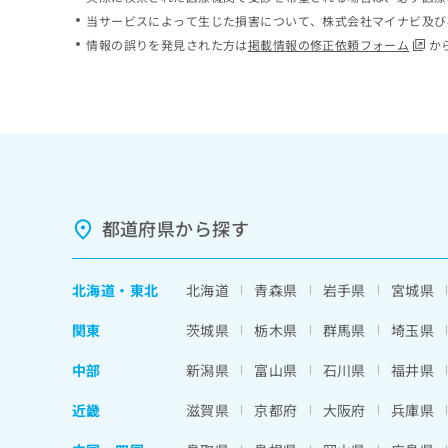
ち
み
当サービスによって生じた損害について、株式会社マイナビ及び
ら
は
情報の誤りを発見された方は
掲載情報の修正依頼フォーム
か
こ
ち
そ
ら
の
他
の
お
問
い
都道府県から探す
合
わ
せ
北海道
・
東北
北海道
青森県
岩手県
宮城県
は
こ
関東
茨城県
栃木県
群馬県
埼玉県
ち
ら
中部
新潟県
富山県
石川県
福井県
近畿
滋賀県
京都府
大阪府
兵庫県