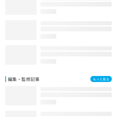
お
問
loading...
い
合
わ
せ
は
loading...
こ
ち
ら
loading...
編集・監修記事
もっと見る
loading...