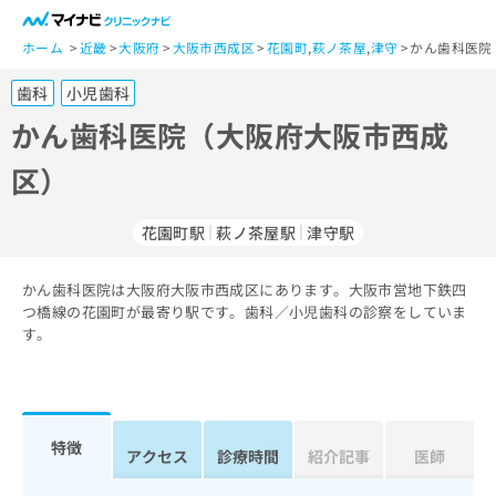
一
般
ホーム
近畿
大阪府
大阪市西成区
花園町
,
萩ノ茶屋
,
津守
かん歯科医院
ユ
歯科
小児歯科
ー
ザ
かん歯科医院（大阪府大阪市西成
ー
区）
の
方
は
花園町駅
萩ノ茶屋駅
津守駅
こ
ち
かん歯科医院は大阪府大阪市西成区にあります。大阪市営地下鉄四
ら
つ橋線の花園町が最寄り駅です。歯科／小児歯科の診察をしていま
す。
医
マ
療
イ
関
ナ
係
ビ
者
ク
特徴
アクセス
診療時間
紹介記事
医師
の
リ
方
ニ