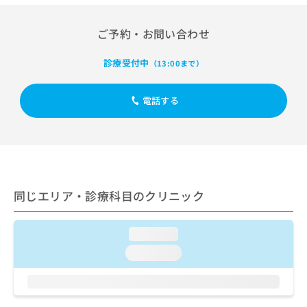
出
稿
クリ
資
稿
ニッ
の
料
クナ
の
ご予約・お問い合わせ
お
の
ビサ
お
問
ご
イト
問
い
請
診療受付中
への
（13:00まで）
い
合
お問
求
合
合せ
わ
は
フォ
わ
電話する
せ
こ
ーム
せ
は
ち
とな
は
こ
ら
りま
こ
ち
す。
ち
ら
クリ
無
ら
ニッ
料
クの
資
情
予
同じエリア・診療科目のクリニック
料
報
約・
の
症状
拡
のご
ご
充
loading...
相談
請
の
など
loading...
求
お
はで
は
申
きま
こ
せん
し
ので
ち
込