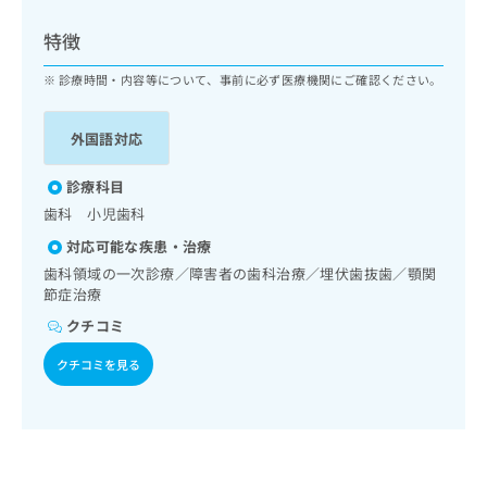
ッ
は
ク
こ
特徴
ナ
ち
ビ
診療時間・内容等について、事前に必ず医療機関にご確認ください。
ら
に
関
広
外国語対応
す
広
告
る
告
代
お
診療科目
出
理
問
稿
歯科 小児歯科
店
い
の
対応可能な疾患・治療
合
の
お
わ
歯科領域の一次診療／障害者の歯科治療／埋伏歯抜歯／顎関
方
問
せ
節症治療
い
は
は
合
こ
クチコミ
こ
わ
ち
ち
せ
クチコミを見る
ら
ら
は
こ
こち
ち
広
らは
広
ら
告
マイ
告
出
ナビ