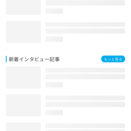
loading...
loading...
新着インタビュー記事
もっと見る
loading...
loading...