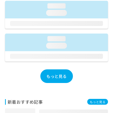
ご了
ら
み
承く
loading...
は
ださ
こ
loading...
無
い。
ち
料
ら
情
報
拡
掲
充
loading...
載
の
情
loading...
お
報
申
の
し
修
込
正
み
は
は
こ
もっと見る
こ
ち
ち
ら
ら
そ
新着おすすめ記事
の
もっと見る
他
の