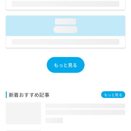
ご了
ら
み
承く
は
ださ
こ
無
い。
ち
料
loading...
ら
情
loading...
報
拡
掲
充
載
の
情
お
報
申
の
もっと見る
し
修
込
正
み
は
は
こ
こ
ち
新着おすすめ記事
もっと見る
ち
ら
ら
そ
の
loading...
他
の