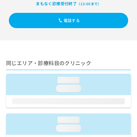
出
稿
クリ
資
まもなく診療受付終了
（13:00まで）
稿
ニッ
の
料
クナ
の
お
の
ビサ
お
電話する
問
ご
イト
問
い
請
への
い
合
お問
求
合
合せ
わ
は
フォ
わ
せ
こ
ーム
せ
は
ち
とな
は
こ
ら
りま
同じエリア・診療科目のクリニック
こ
ち
す。
ち
ら
クリ
無
ら
ニッ
料
loading...
クの
資
情
予
loading...
料
報
約・
の
症状
拡
のご
ご
充
相談
請
の
など
求
お
はで
loading...
は
申
きま
こ
せん
し
loading...
ので
ち
込