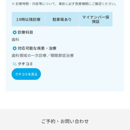
ッ
は
診療時間・内容等について、事前に必ず医療機関にご確認ください。
ク
こ
ナ
ち
マイナンバー保
19時以降診療
駐車場あり
ビ
険証
ら
に
関
診療科目
広
す
広
歯科
告
る
告
代
対応可能な疾患・治療
お
出
理
問
歯科領域の一次診療／顎関節症治療
稿
店
い
の
クチコミ
合
の
お
わ
方
問
クチコミを見る
せ
い
は
は
合
こ
こ
わ
ち
ち
せ
ら
ら
は
こ
こち
ち
広
らは
広
ら
ご予約・お問い合わせ
告
マイ
告
出
ナビ