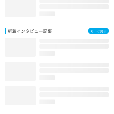
loading...
新着インタビュー記事
もっと見る
loading...
loading...
loading...