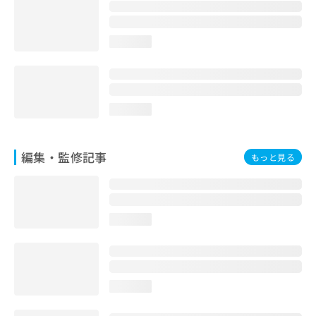
お
問
い
loading...
合
わ
せ
は
こ
loading...
ち
ら
編集・監修記事
もっと見る
loading...
loading...