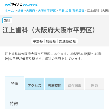
一
般
ホーム
近畿
大阪府
大阪市平野区
平野
,
加美
,
喜連瓜破
江上歯科（大阪
ユ
歯科
ー
ザ
江上歯科（大阪府大阪市平野区）
ー
の
平野駅
加美駅
喜連瓜破駅
方
は
こ
江上歯科は大阪府大阪市平野区にあります。JR関西本線(関～JR難
波)の平野が最寄り駅です。歯科の診察をしています。
ち
ら
医
マ
療
イ
特徴
アクセス
診療時間
紹介記事
医師
関
ナ
係
ビ
者
ク
の
リ
特徴
方
ニ