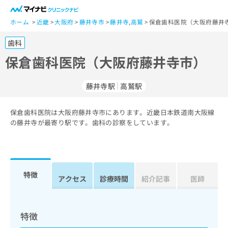
一
般
ホーム
近畿
大阪府
藤井寺市
藤井寺
,
高鷲
保倉歯科医院（大阪府藤井寺
ユ
歯科
ー
ザ
保倉歯科医院（大阪府藤井寺市）
ー
の
藤井寺駅
高鷲駅
方
は
こ
保倉歯科医院は大阪府藤井寺市にあります。近畿日本鉄道南大阪線
の藤井寺が最寄り駅です。歯科の診察をしています。
ち
ら
医
マ
療
イ
特徴
アクセス
診療時間
紹介記事
医師
関
ナ
係
ビ
者
ク
の
リ
特徴
方
ニ