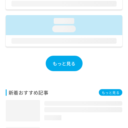
ご了
ら
み
承く
は
ださ
こ
無
い。
ち
料
loading...
ら
情
loading...
報
拡
掲
充
載
の
情
お
報
申
の
もっと見る
し
修
込
正
み
は
は
こ
こ
ち
新着おすすめ記事
もっと見る
ち
ら
ら
そ
の
loading...
他
の