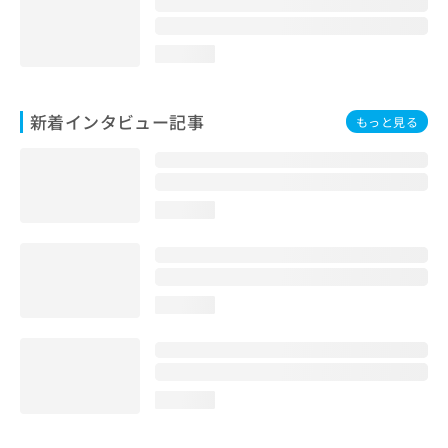
loading...
新着インタビュー記事
もっと見る
loading...
loading...
loading...