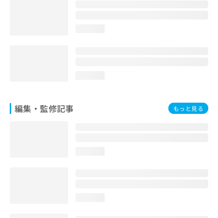
お
問
い
loading...
合
わ
せ
は
こ
loading...
ち
ら
編集・監修記事
もっと見る
loading...
loading...