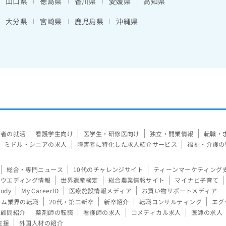
山口県
徳島県
香川県
愛媛県
高知県
大分県
宮崎県
鹿児島県
沖縄県
験者の就活
看護学生向け
医学生・研修医向け
独立・開業情報
転職・
ミドル・シニアの求人
障害者に特化した求人紹介サービス
福祉・介護の
総合・専門ニュース
10代のチャレンジサイト
ティーンマーケティング
ウエディング情報
世界遺産検定
総合農業情報サイト
マイナビ子育て
tudy
My CareerID
医療施設情報メディア
お買い物サポートメディア
ーム業界の転職
20代・第二新卒
新卒紹介
転職コンサルティング
エグ
顧問紹介
薬剤師の転職
看護師の求人
コメディカル求人
医師の求人
支援
外国人材の紹介