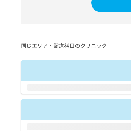
せ
こち
ち
らは
は
マイ
こ
ら
ナビ
ち
クリ
ら
ニッ
クナ
広
ビサ
広
資
イト
告
同じエリア・診療科目のクリニック
告
への
料
出
出
お問
の
稿
合せ
稿
ご
の
フォ
の
請
お
ーム
お
求
問
とな
問
りま
は
い
い
す。
こ
合
合
クリ
ち
わ
ニッ
わ
ら
せ
クの
せ
は
予
は
約・
こ
こ
無
症状
ち
ち
のご
料
ら
相談
ら
情
など
報
はで