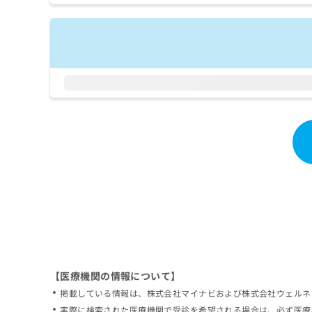
拡
資
きま
充
料
せん
の
ので
の
ご了
お
ご
承く
申
請
ださ
し
求
い。
込
は
み
こ
は
ち
こ
ら
ち
ら
無
料
掲
情
載
報
情
拡
報
充
の
の
修
お
【医療機関の情報について】
正
申
掲載している情報は、株式会社マイナビおよび株式会社ウェルネ
は
し
こ
実際に検索された医療機関で受診を希望される場合は、必ず医療
込