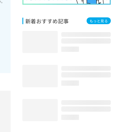
い。
新着おすすめ記事
もっと見る
loading...
loading...
loading...