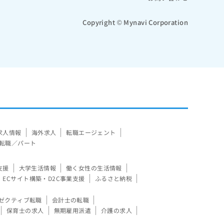
Copyright © Mynavi Corporation
求人情報
海外求人
転職エージェント
転職／パート
支援
大学生活情報
働く女性の生活情報
ECサイト構築・D2C事業支援
ふるさと納税
ゼクティブ転職
会計士の転職
保育士の求人
無期雇用派遣
介護の求人