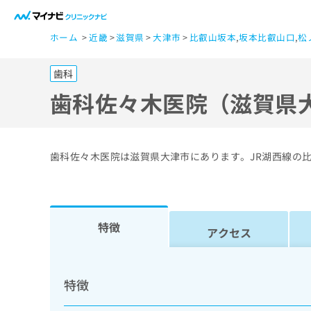
一
ホーム
近畿
滋賀県
大津市
比叡山坂本
,
坂本比叡山口
,
松
般
ユ
歯科
ー
ザ
歯科佐々木医院（滋賀県
ー
の
方
歯科佐々木医院は滋賀県大津市にあります。JR湖西線の
は
こ
ち
ら
特徴
アクセス
医
マ
療
イ
特徴
ナ
関
ビ