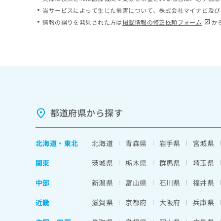
ち
み
当サービスによって生じた損害について、株式会社マイナビ及び
ら
は
情報の誤りを発見された方は
掲載情報の修正依頼フォーム
か
こ
ち
そ
ら
の
他
の
お
問
い
都道府県から探す
合
わ
せ
北海道
・
東北
北海道
青森県
岩手県
宮城県
は
こ
関東
茨城県
栃木県
群馬県
埼玉県
ち
ら
中部
新潟県
富山県
石川県
福井県
近畿
滋賀県
京都府
大阪府
兵庫県