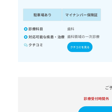
係
ク
者
リ
の
ニ
駐車場あり
マイナンバー保険証
ッ
方
ク
は
ナ
診療科目
歯科
こ
ビ
歯科領域の一次診療
対応可能な疾患・治療
ち
に
関
ら
クチコミ
クチコミを見る
す
る
お
広
広
問
告
告
い
出
代
合
稿
わ
理
の
せ
店
ご
お
は
の
問
こ
い
診療受付時間外
方
ち
合
ら
は
わ
こ