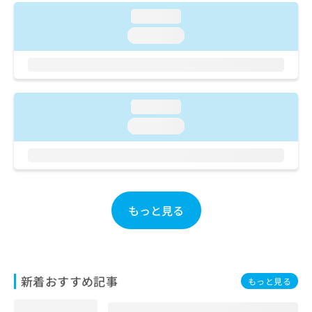
ご了
ら
み
承く
loading...
は
ださ
こ
loading...
無
い。
ち
料
ら
情
報
拡
掲
充
loading...
載
の
情
loading...
お
報
申
の
し
修
込
正
み
は
は
こ
もっと見る
こ
ち
ち
ら
ら
そ
新着おすすめ記事
の
もっと見る
他
の