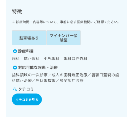
ッ
は
ク
こ
特徴
ナ
ち
ビ
診療時間・内容等について、事前に必ず医療機関にご確認ください。
ら
に
関
マイナンバー保
広
駐車場あり
す
広
険証
告
る
告
代
お
診療科目
出
理
問
稿
歯科 矯正歯科 小児歯科 歯科口腔外科
店
い
の
対応可能な疾患・治療
合
の
お
わ
歯科領域の一次診療／成人の歯科矯正治療／唇顎口蓋裂の歯
方
問
せ
科矯正治療／埋伏歯抜歯／顎関節症治療
い
は
は
合
こ
クチコミ
こ
わ
ち
ち
せ
クチコミを見る
ら
ら
は
こ
こち
ち
広
らは
広
ら
告
マイ
告
出
ナビ