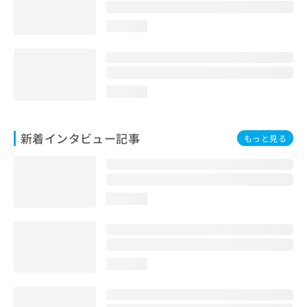
loading...
loading...
新着インタビュー記事
もっと見る
loading...
loading...