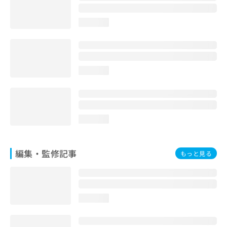
お
問
loading...
い
合
わ
せ
は
loading...
こ
ち
ら
loading...
編集・監修記事
もっと見る
loading...