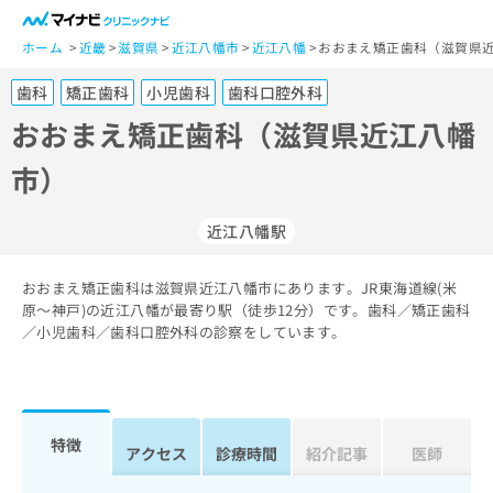
一
般
ホーム
近畿
滋賀県
近江八幡市
近江八幡
おおまえ矯正歯科（滋賀県近
ユ
歯科
矯正歯科
小児歯科
歯科口腔外科
ー
ザ
おおまえ矯正歯科（滋賀県近江八幡
ー
市）
の
方
は
近江八幡駅
こ
ち
おおまえ矯正歯科は滋賀県近江八幡市にあります。JR東海道線(米
ら
原～神戸)の近江八幡が最寄り駅（徒歩12分）です。歯科／矯正歯科
／小児歯科／歯科口腔外科の診察をしています。
医
マ
療
イ
関
ナ
係
ビ
者
ク
特徴
アクセス
診療時間
紹介記事
医師
の
リ
方
ニ