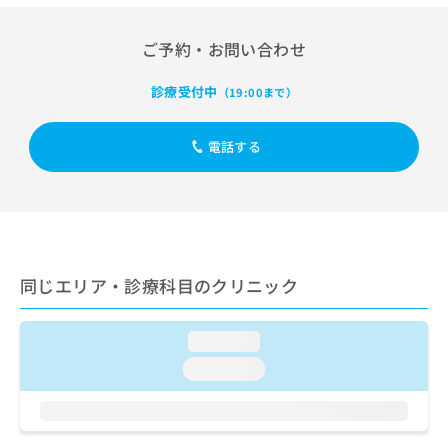
出
稿
クリ
資
稿
ニッ
の
料
クナ
の
ご予約・お問い合わせ
お
の
ビサ
お
問
ご
イト
問
い
請
診療受付中
への
（19:00まで）
い
合
お問
求
合
合せ
わ
は
フォ
わ
電話する
せ
こ
ーム
せ
は
ち
とな
は
こ
ら
りま
こ
ち
す。
ち
ら
クリ
無
ら
ニッ
料
クの
資
情
予
同じエリア・診療科目のクリニック
料
報
約・
の
症状
拡
のご
ご
充
loading...
相談
請
の
など
loading...
求
お
はで
は
申
きま
こ
せん
し
ので
ち
込