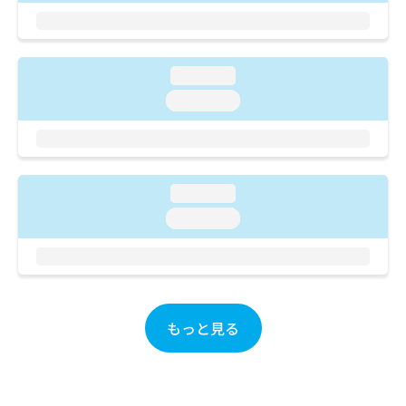
ご了
ら
み
承く
は
ださ
こ
無
い。
ち
料
loading...
ら
情
loading...
報
拡
掲
充
載
の
情
お
報
申
loading...
の
し
修
loading...
込
正
み
は
は
こ
こ
ち
ち
ら
ら
もっと見る
そ
の
他
の