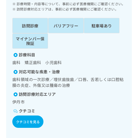
ッ
は
診療時間・内容等について、事前に必ず医療機関にご確認ください。
ク
訪問診療対応エリアは、事前に必ず医療機関にご確認ください。
こ
ナ
ち
ビ
ら
訪問診療
バリアフリー
駐車場あり
に
関
広
マイナンバー保
す
広
険証
告
る
告
代
お
出
診療科目
理
問
稿
歯科 矯正歯科 小児歯科
店
い
の
合
の
対応可能な疾患・治療
お
わ
方
問
歯科領域の一次診療／埋伏歯抜歯／口唇、舌若しくは口腔粘
せ
い
は
膜の炎症、外傷又は腫瘍の治療
は
合
こ
訪問診療対応エリア
こ
わ
ち
ち
伊丹市
せ
ら
ら
は
クチコミ
こ
こち
ち
クチコミを見る
広
らは
広
ら
告
マイ
告
出
ナビ