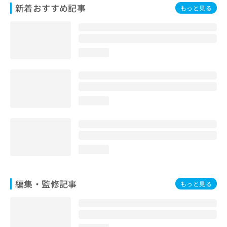
新着おすすめ記事
お
もっと見る
問
い
合
わ
loading...
せ
は
こ
ち
ら
loading...
loading...
編集・監修記事
もっと見る