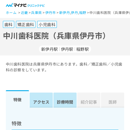
一
般
ホーム
近畿
兵庫県
伊丹市
新伊丹
,
伊丹
,
稲野
中川歯科医院（兵庫県伊
ユ
歯科
矯正歯科
小児歯科
ー
ザ
中川歯科医院（兵庫県伊丹市）
ー
の
新伊丹駅
伊丹駅
稲野駅
方
は
こ
中川歯科医院は兵庫県伊丹市にあります。歯科／矯正歯科／小児歯
科の診察をしています。
ち
ら
医
マ
療
イ
特徴
アクセス
診療時間
紹介記事
医師
関
ナ
係
ビ
者
ク
の
リ
特徴
方
ニ