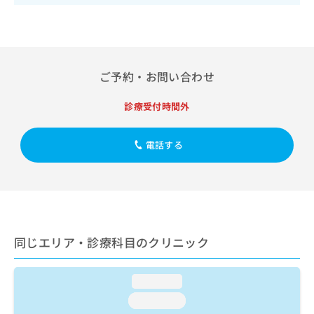
出
稿
クリ
資
稿
ニッ
の
料
クナ
の
お
の
ビサ
お
問
ご
イト
問
い
請
への
い
ご予約・お問い合わせ
合
お問
求
合
合せ
わ
は
フォ
わ
せ
こ
診療受付時間外
ーム
せ
は
ち
とな
は
こ
ら
りま
こ
電話する
ち
す。
ち
ら
クリ
無
ら
ニッ
料
クの
資
情
予
料
報
約・
の
症状
拡
のご
ご
充
同じエリア・診療科目のクリニック
相談
請
の
など
求
お
はで
は
申
きま
loading...
こ
せん
し
loading...
ので
ち
込