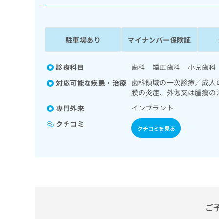
係
ク
者
リ
の
ニ
ッ
方
駐車場あり
マイナンバー保険証
ク
は
ナ
こ
ビ
診療科目
歯科 矯正歯科 小児歯科
ち
に
歯科領域の一次診療／成人
対応可能な疾患・治療
関
ら
膜の炎症、外傷又は腫瘍の
す
る
インプラント
専門外来
お
広
広
クチコミ
問
クチコミを見る
告
告
い
出
代
合
稿
わ
理
の
せ
店
お
は
の
問
こ
い
方
ち
合
ら
は
ご
わ
こ