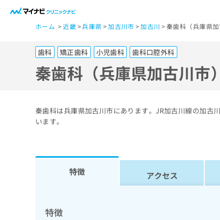
一
ホーム
近畿
兵庫県
加古川市
加古川
秦歯科（兵庫県加
般
ユ
歯科
矯正歯科
小児歯科
歯科口腔外科
ー
ザ
秦歯科（兵庫県加古川市
ー
の
方
秦歯科は兵庫県加古川市にあります。JR加古川線の加古
は
います。
こ
ち
ら
特徴
アクセス
医
マ
療
イ
ナ
関
特徴
ビ