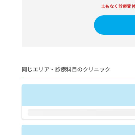
せ
こち
まもなく診療受
ち
らは
は
マイ
こ
ら
ナビ
ち
クリ
ら
ニッ
クナ
広
ビサ
広
資
イト
告
告
への
料
出
出
お問
の
稿
合せ
稿
ご
の
フォ
の
請
お
ーム
同じエリア・診療科目のクリニック
お
求
問
とな
問
りま
は
い
い
す。
こ
合
合
クリ
ち
わ
ニッ
わ
ら
せ
クの
せ
は
予
は
約・
こ
こ
無
症状
ち
ち
のご
料
ら
相談
ら
情
など
報
はで