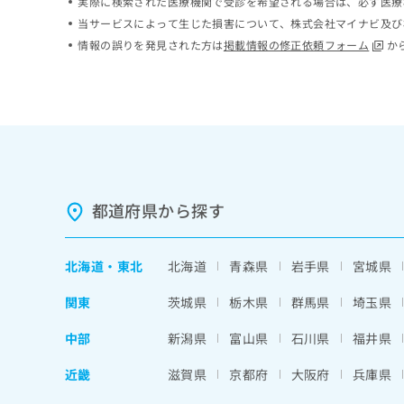
実際に検索された医療機関で受診を希望される場合は、必ず医療
ち
み
当サービスによって生じた損害について、株式会社マイナビ及び
ら
は
情報の誤りを発見された方は
掲載情報の修正依頼フォーム
か
こ
ち
そ
ら
の
他
の
お
問
い
都道府県から探す
合
わ
せ
は
北海道
・
東北
北海道
青森県
岩手県
宮城県
こ
ち
関東
茨城県
栃木県
群馬県
埼玉県
ら
中部
新潟県
富山県
石川県
福井県
近畿
滋賀県
京都府
大阪府
兵庫県