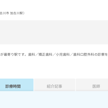
古川市 加古川駅）
）
川が最寄り駅です。歯科／矯正歯科／小児歯科／歯科口腔外科の診察
診療時間
紹介記事
医師