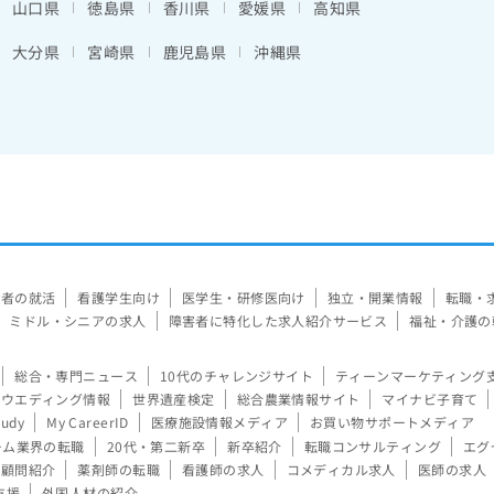
山口県
徳島県
香川県
愛媛県
高知県
大分県
宮崎県
鹿児島県
沖縄県
験者の就活
看護学生向け
医学生・研修医向け
独立・開業情報
転職・
ミドル・シニアの求人
障害者に特化した求人紹介サービス
福祉・介護の
総合・専門ニュース
10代のチャレンジサイト
ティーンマーケティング
ウエディング情報
世界遺産検定
総合農業情報サイト
マイナビ子育て
tudy
My CareerID
医療施設情報メディア
お買い物サポートメディア
ーム業界の転職
20代・第二新卒
新卒紹介
転職コンサルティング
エグ
顧問紹介
薬剤師の転職
看護師の求人
コメディカル求人
医師の求人
支援
外国人材の紹介