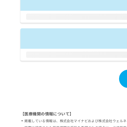
拡
資
きま
充
料
せん
の
ので
の
ご了
お
ご
承く
申
請
ださ
し
求
い。
込
は
み
こ
は
ち
こ
ら
ち
ら
無
料
掲
情
載
報
情
拡
報
充
の
の
修
お
【医療機関の情報について】
正
申
は
し
掲載している情報は、株式会社マイナビおよび株式会社ウェルネ
こ
込