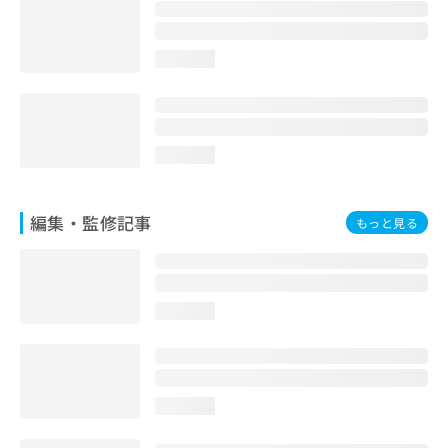
お
問
い
loading...
合
わ
せ
は
こ
loading...
ち
ら
編集・監修記事
もっと見る
loading...
loading...