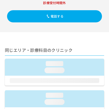
出
稿
クリ
資
診療受付時間外
稿
ニッ
の
料
クナ
の
お
の
ビサ
お
電話する
問
ご
イト
問
い
請
への
い
合
お問
求
合
合せ
わ
は
フォ
わ
せ
こ
ーム
せ
は
ち
とな
は
こ
ら
りま
同じエリア・診療科目のクリニック
こ
ち
す。
ち
ら
クリ
無
ら
ニッ
料
loading...
クの
資
情
予
loading...
料
報
約・
の
症状
拡
のご
ご
充
相談
請
の
など
求
お
はで
loading...
は
申
きま
こ
せん
し
loading...
ので
ち
込