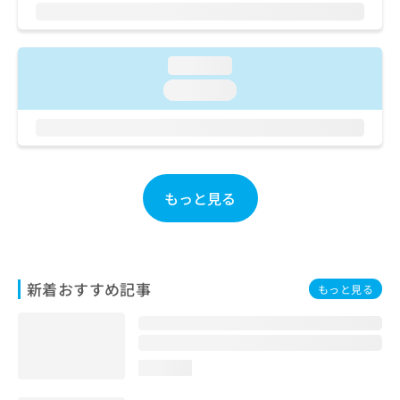
ご了
ら
み
承く
は
ださ
こ
無
い。
ち
料
loading...
ら
情
loading...
報
拡
掲
充
載
の
情
お
報
申
の
もっと見る
し
修
込
正
み
は
は
こ
こ
ち
新着おすすめ記事
もっと見る
ち
ら
ら
そ
の
loading...
他
の