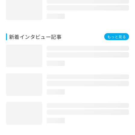
loading...
新着インタビュー記事
もっと見る
loading...
loading...
loading...