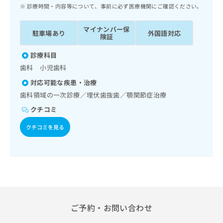
ッ
は
診療時間・内容等について、事前に必ず医療機関にご確認ください。
ク
こ
ナ
ち
マイナンバー保
駐車場あり
外国語対応
ビ
険証
ら
に
関
診療科目
広
す
広
歯科 小児歯科
告
る
告
代
対応可能な疾患・治療
お
出
理
問
歯科領域の一次診療／埋伏歯抜歯／顎関節症治療
稿
店
い
の
クチコミ
合
の
お
わ
方
問
クチコミを見る
せ
い
は
は
合
こ
こ
わ
ち
ち
せ
ら
ら
は
こ
こち
ち
広
らは
広
ら
ご予約・お問い合わせ
告
マイ
告
出
ナビ