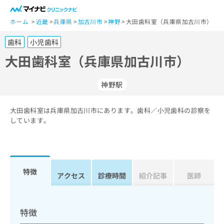
一
般
ホーム
近畿
兵庫県
加古川市
神野
大田歯科室（兵庫県加古川市）
ユ
歯科
小児歯科
ー
ザ
大田歯科室（兵庫県加古川市）
ー
の
神野駅
方
は
こ
大田歯科室は兵庫県加古川市にあります。歯科／小児歯科の診察を
しています。
ち
ら
医
マ
療
イ
特徴
アクセス
診療時間
紹介記事
医師
関
ナ
係
ビ
者
ク
の
リ
特徴
方
ニ