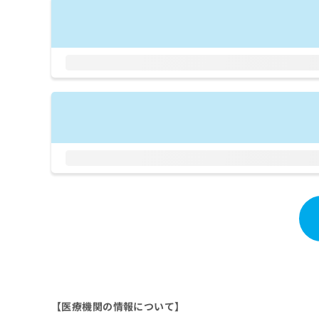
拡
資
きま
充
料
せん
の
ので
の
ご了
お
ご
承く
申
請
ださ
し
求
い。
込
は
み
こ
は
ち
こ
ら
ち
ら
無
料
掲
情
載
報
情
拡
報
充
の
の
修
お
正
申
は
し
【医療機関の情報について】
こ
込