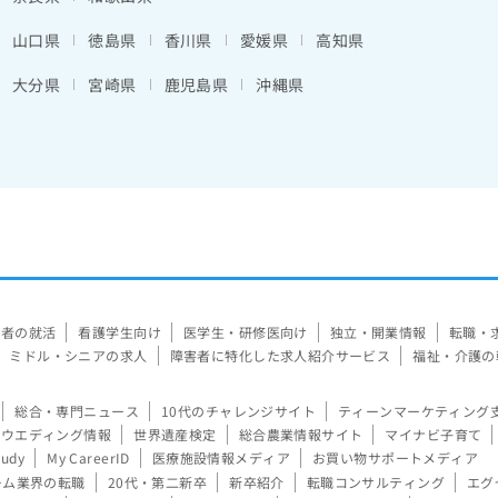
山口県
徳島県
香川県
愛媛県
高知県
大分県
宮崎県
鹿児島県
沖縄県
験者の就活
看護学生向け
医学生・研修医向け
独立・開業情報
転職・
ミドル・シニアの求人
障害者に特化した求人紹介サービス
福祉・介護の
総合・専門ニュース
10代のチャレンジサイト
ティーンマーケティング
ウエディング情報
世界遺産検定
総合農業情報サイト
マイナビ子育て
tudy
My CareerID
医療施設情報メディア
お買い物サポートメディア
ーム業界の転職
20代・第二新卒
新卒紹介
転職コンサルティング
エグ