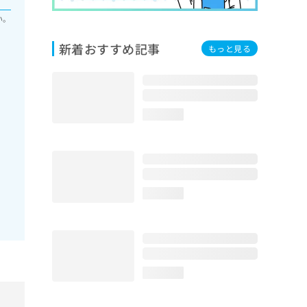
い。
新着おすすめ記事
もっと見る
loading...
loading...
loading...