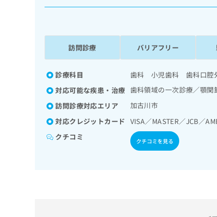
係
ク
者
リ
の
ニ
ッ
方
ク
訪問診療
バリアフリー
は
ナ
こ
ビ
ち
診療科目
歯科 小児歯科 歯科口腔
に
関
ら
歯科領域の一次診療／顎関
対応可能な疾患・治療
す
る
加古川市
訪問診療対応エリア
お
広
対応クレジットカード
VISA／MASTER／JCB／AM
広
問
告
告
い
クチコミ
クチコミを見る
出
代
合
稿
わ
理
の
せ
店
お
は
の
問
こ
い
方
ち
合
ら
は
わ
こ