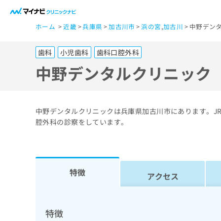
一
ホーム
近畿
兵庫県
加古川市
浜の宮
,
加古川
中野デン
般
ユ
歯科
小児歯科
歯科口腔外科
ー
ザ
中野デンタルクリニック
ー
の
方
中野デンタルクリニックは兵庫県加古川市にあります。J
は
腔外科の診察をしています。
こ
ち
ら
特徴
アクセス
医
マ
療
イ
ナ
関
特徴
ビ