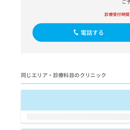
ご
せ
こち
ち
らは
は
マイ
こ
ら
診療受付時間
ナビ
ち
クリ
ら
ニッ
クナ
電話する
広
ビサ
広
資
イト
告
告
への
料
出
出
お問
の
稿
合せ
稿
ご
の
フォ
の
請
お
ーム
お
求
問
とな
問
同じエリア・診療科目のクリニック
りま
は
い
い
す。
こ
合
合
クリ
ち
わ
ニッ
わ
ら
せ
クの
せ
は
予
は
約・
こ
こ
無
症状
ち
ち
のご
料
ら
相談
ら
情
など
報
はで