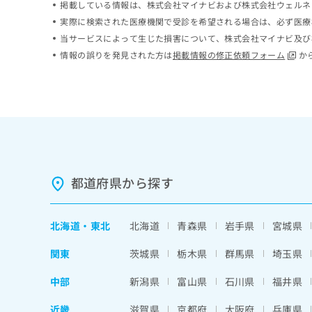
掲載している情報は、株式会社マイナビおよび株式会社ウェルネ
ち
み
実際に検索された医療機関で受診を希望される場合は、必ず医療
ら
は
当サービスによって生じた損害について、株式会社マイナビ及び
こ
ち
情報の誤りを発見された方は
掲載情報の修正依頼フォーム
か
そ
ら
の
他
の
お
問
い
合
わ
都道府県から探す
せ
は
こ
北海道
・
東北
北海道
青森県
岩手県
宮城県
ち
ら
関東
茨城県
栃木県
群馬県
埼玉県
中部
新潟県
富山県
石川県
福井県
近畿
滋賀県
京都府
大阪府
兵庫県