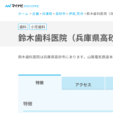
一
ホーム
近畿
兵庫県
高砂市
伊保
,
荒井
鈴木歯科医院（兵
般
ユ
歯科
小児歯科
ー
ザ
鈴木歯科医院（兵庫県高
ー
の
方
鈴木歯科医院は兵庫県高砂市にあります。山陽電気鉄道本
は
こ
ち
ら
特徴
アクセス
医
マ
療
イ
特徴
ナ
関
ビ