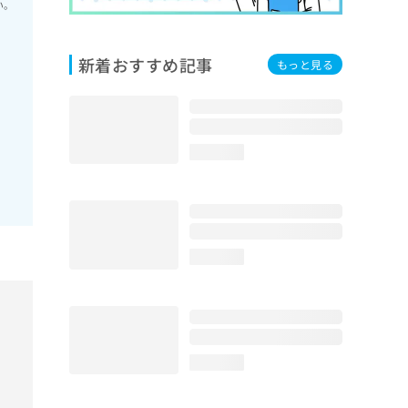
い。
新着おすすめ記事
もっと見る
loading...
loading...
loading...