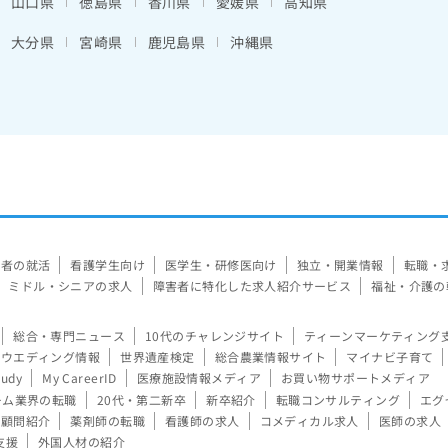
山口県
徳島県
香川県
愛媛県
高知県
大分県
宮崎県
鹿児島県
沖縄県
験者の就活
看護学生向け
医学生・研修医向け
独立・開業情報
転職・
ミドル・シニアの求人
障害者に特化した求人紹介サービス
福祉・介護の
総合・専門ニュース
10代のチャレンジサイト
ティーンマーケティング
ウエディング情報
世界遺産検定
総合農業情報サイト
マイナビ子育て
tudy
My CareerID
医療施設情報メディア
お買い物サポートメディア
ーム業界の転職
20代・第二新卒
新卒紹介
転職コンサルティング
エグ
顧問紹介
薬剤師の転職
看護師の求人
コメディカル求人
医師の求人
支援
外国人材の紹介