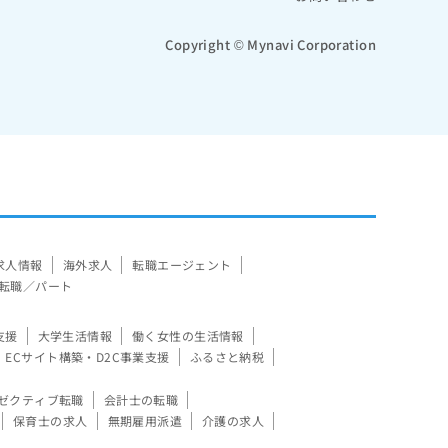
Copyright © Mynavi Corporation
求人情報
海外求人
転職エージェント
転職／パート
支援
大学生活情報
働く女性の生活情報
ECサイト構築・D2C事業支援
ふるさと納税
ゼクティブ転職
会計士の転職
保育士の求人
無期雇用派遣
介護の求人