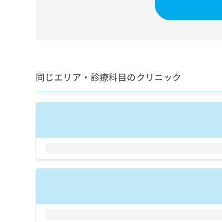
せ
こち
ち
らは
は
マイ
こ
ら
ナビ
ち
クリ
ら
ニッ
クナ
広
ビサ
広
資
イト
告
同じエリア・診療科目のクリニック
告
への
料
出
出
お問
の
稿
合せ
稿
ご
の
フォ
の
請
お
ーム
お
求
問
とな
問
りま
は
い
い
す。
こ
合
合
クリ
ち
わ
ニッ
わ
ら
せ
クの
せ
は
予
は
約・
こ
こ
無
症状
ち
ち
のご
料
ら
相談
ら
情
など
報
はで