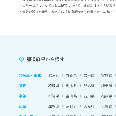
ち
み
当サービスによって生じた損害について、株式会社マイナビ及び
ら
は
情報の誤りを発見された方は
掲載情報の修正依頼フォーム
か
こ
ち
そ
ら
の
他
の
お
問
い
都道府県から探す
合
わ
せ
北海道
・
東北
北海道
青森県
岩手県
宮城県
は
こ
関東
茨城県
栃木県
群馬県
埼玉県
ち
ら
中部
新潟県
富山県
石川県
福井県
近畿
滋賀県
京都府
大阪府
兵庫県