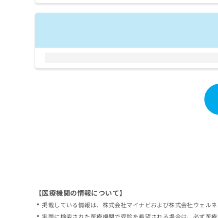
拡
資
きま
充
料
せん
の
ので
の
ご了
お
ご
承く
申
請
ださ
し
求
い。
込
は
み
こ
は
ち
こ
ら
ち
ら
無
料
掲
情
載
報
情
拡
報
充
の
の
修
お
【医療機関の情報について】
正
申
掲載している情報は、株式会社マイナビおよび株式会社ウェルネ
は
し
こ
実際に検索された医療機関で受診を希望される場合は、必ず医療
込