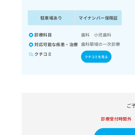
係
ク
者
リ
の
ニ
駐車場あり
マイナンバー保険証
ッ
方
ク
は
ナ
診療科目
歯科 小児歯科
こ
ビ
歯科領域の一次診療
対応可能な疾患・治療
ち
に
関
ら
クチコミ
クチコミを見る
す
る
お
広
広
問
告
告
い
出
代
合
稿
わ
理
の
せ
店
ご
お
は
の
問
こ
い
診療受付時間外
方
ち
合
ら
は
わ
こ