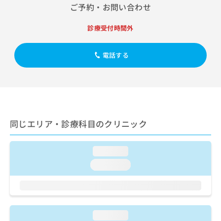
出
稿
クリ
資
ご予約・お問い合わせ
稿
ニッ
の
料
クナ
の
お
の
診療受付時間外
ビサ
お
問
ご
イト
問
い
請
への
い
合
お問
求
電話する
合
合せ
わ
は
フォ
わ
せ
こ
ーム
せ
は
ち
とな
は
こ
ら
りま
こ
ち
す。
ち
ら
クリ
無
ら
ニッ
同じエリア・診療科目のクリニック
料
クの
資
情
予
料
報
約・
loading...
の
症状
拡
のご
loading...
ご
充
相談
請
の
など
求
お
はで
は
申
きま
こ
せん
し
ので
ち
loading...
込