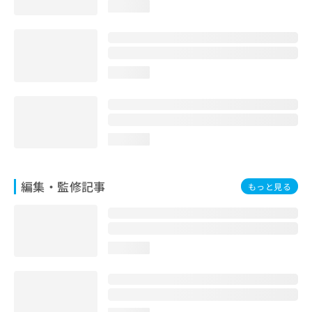
loading...
お
問
い
合
わ
loading...
せ
は
こ
ち
ら
loading...
編集・監修記事
もっと見る
loading...