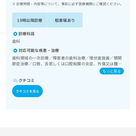
ッ
は
診療時間・内容等について、事前に必ず医療機関にご確認ください。
ク
こ
ナ
ち
19時以降診療
駐車場あり
ビ
ら
に
関
診療科目
広
す
広
歯科
告
る
告
代
対応可能な疾患・治療
お
出
理
問
歯科領域の一次診療／障害者の歯科治療／埋伏歯抜歯／顎関
稿
店
節症治療／口唇、舌若しくは口腔粘膜の炎症、外傷又は腫瘍
い
の
の治療
合
の
お
もっと見る
わ
方
問
クチコミ
せ
い
は
は
合
こ
クチコミを見る
こ
わ
ち
ち
せ
ら
ら
は
こ
こち
ち
広
らは
広
ら
告
マイ
告
出
ナビ