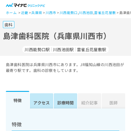
一
般
ホーム
近畿
兵庫県
川西市
川西能勢口
,
川西池田
,
雲雀丘花屋敷
島津歯
ユ
歯科
ー
ザ
島津歯科医院（兵庫県川西市）
ー
の
川西能勢口駅
川西池田駅
雲雀丘花屋敷駅
方
は
こ
島津歯科医院は兵庫県川西市にあります。JR福知山線の川西池田が
最寄り駅です。歯科の診察をしています。
ち
ら
医
マ
療
イ
特徴
アクセス
診療時間
紹介記事
医師
関
ナ
係
ビ
者
ク
の
リ
特徴
方
ニ