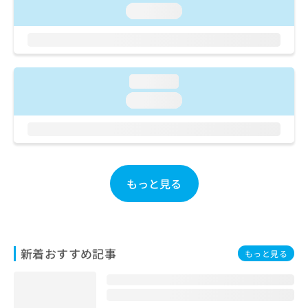
ご了
ら
み
loading...
承く
は
ださ
こ
無
い。
ち
料
ら
情
報
loading...
拡
掲
loading...
充
載
の
情
お
報
申
の
し
修
込
正
もっと見る
み
は
は
こ
こ
ち
ち
ら
ら
新着おすすめ記事
もっと見る
そ
の
他
の