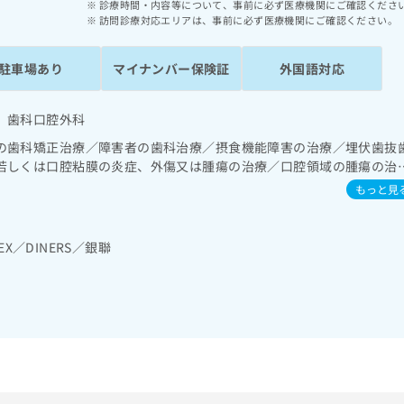
診療時間・内容等について、事前に必ず医療機関にご確認くださ
訪問診療対応エリアは、事前に必ず医療機関にご確認ください。
駐車場あり
マイナンバー保険証
外国語対応
 歯科口腔外科
の歯科矯正治療／障害者の歯科治療／摂食機能障害の治療／埋伏歯抜
若しくは口腔粘膜の炎症、外傷又は腫瘍の治療／口腔領域の腫瘍の治
もっと見
MEX／DINERS／銀聯