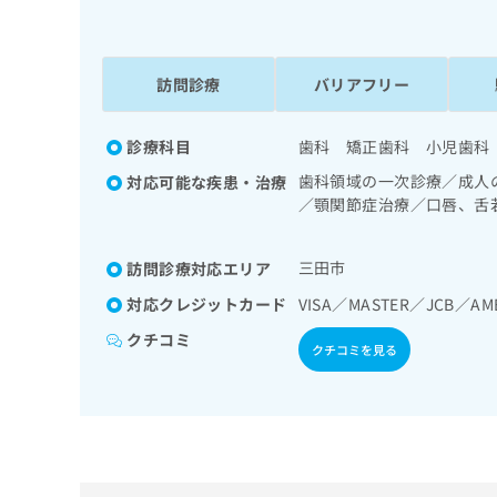
係
ク
者
リ
の
ニ
ッ
訪問診療
バリアフリー
方
ク
は
ナ
こ
診療科目
歯科 矯正歯科 小児歯科
ビ
ち
に
歯科領域の一次診療／成人
対応可能な疾患・治療
関
ら
／顎関節症治療／口唇、舌
す
／漢方薬の処方
る
お
三田市
訪問診療対応エリア
広
広
問
告
告
対応クレジットカード
VISA／MASTER／JCB／A
い
出
代
合
クチコミ
稿
わ
クチコミを見る
理
の
せ
店
お
は
の
問
こ
い
方
ち
合
ら
は
わ
こ