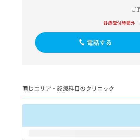
せ
こち
ち
らは
は
ご
マイ
こ
ら
ナビ
ち
クリ
診療受付時間外
ら
ニッ
クナ
広
ビサ
電話する
広
資
イト
告
告
への
料
出
出
お問
の
稿
合せ
稿
ご
の
フォ
の
請
お
ーム
お
求
問
とな
問
りま
は
い
い
す。
同じエリア・診療科目のクリニック
こ
合
合
クリ
ち
わ
ニッ
わ
ら
せ
クの
せ
は
予
は
約・
こ
こ
無
症状
ち
ち
のご
料
ら
相談
ら
情
など
報
はで