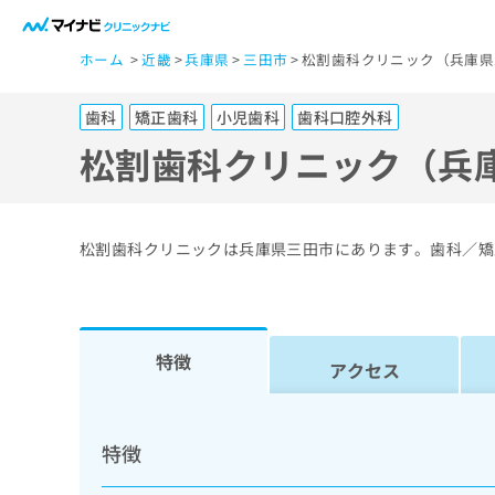
一
ホーム
近畿
兵庫県
三田市
松割歯科クリニック（兵庫県
般
ユ
歯科
矯正歯科
小児歯科
歯科口腔外科
ー
ザ
松割歯科クリニック（兵
ー
の
方
松割歯科クリニックは兵庫県三田市にあります。歯科／矯
は
こ
ち
ら
特徴
アクセス
医
マ
療
イ
特徴
ナ
関
ビ