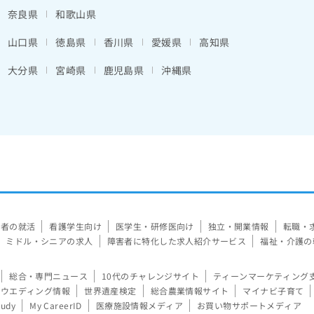
奈良県
和歌山県
山口県
徳島県
香川県
愛媛県
高知県
大分県
宮崎県
鹿児島県
沖縄県
験者の就活
看護学生向け
医学生・研修医向け
独立・開業情報
転職・
ミドル・シニアの求人
障害者に特化した求人紹介サービス
福祉・介護の
総合・専門ニュース
10代のチャレンジサイト
ティーンマーケティング
ウエディング情報
世界遺産検定
総合農業情報サイト
マイナビ子育て
tudy
My CareerID
医療施設情報メディア
お買い物サポートメディア