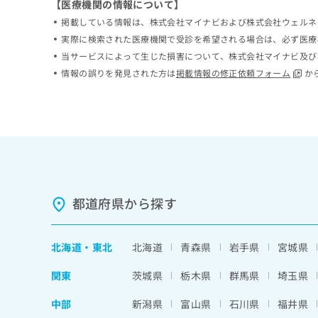
【医療機関の情報について】
ち
み
掲載している情報は、株式会社マイナビおよび株式会社ウェルネ
ら
は
実際に検索された医療機関で受診を希望される場合は、必ず医療
こ
ち
当サービスによって生じた損害について、株式会社マイナビ及び
そ
ら
情報の誤りを発見された方は
掲載情報の修正依頼フォーム
か
の
他
の
お
問
い
合
わ
せ
都道府県から探す
は
こ
ち
北海道
・
東北
北海道
青森県
岩手県
宮城県
ら
関東
茨城県
栃木県
群馬県
埼玉県
中部
新潟県
富山県
石川県
福井県