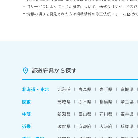
ち
み
当サービスによって生じた損害について、株式会社マイナビ及び
ら
は
情報の誤りを発見された方は
掲載情報の修正依頼フォーム
か
こ
ち
そ
ら
の
他
の
お
問
い
都道府県から探す
合
わ
せ
北海道
・
東北
北海道
青森県
岩手県
宮城県
は
こ
関東
茨城県
栃木県
群馬県
埼玉県
ち
ら
中部
新潟県
富山県
石川県
福井県
近畿
滋賀県
京都府
大阪府
兵庫県