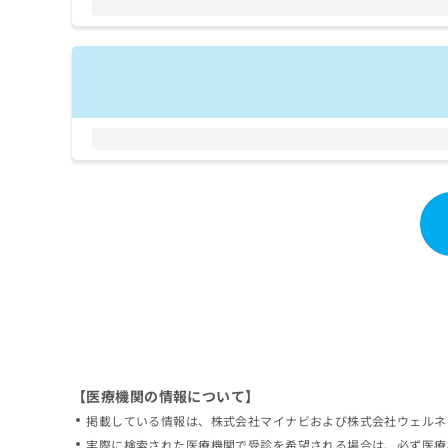
拡
資
きま
充
料
せん
の
ので
の
ご了
お
ご
承く
申
請
ださ
し
求
い。
込
は
み
こ
は
ち
こ
ら
ち
ら
無
料
掲
情
載
報
情
拡
報
充
の
の
修
お
【医療機関の情報について】
正
申
掲載している情報は、株式会社マイナビおよび株式会社ウェルネ
は
し
こ
実際に検索された医療機関で受診を希望される場合は、必ず医療
込