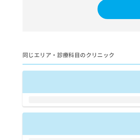
せ
こち
ち
らは
は
マイ
こ
ら
ナビ
ち
クリ
ら
ニッ
クナ
広
ビサ
広
資
イト
告
告
への
料
出
同じエリア・診療科目のクリニック
出
お問
の
稿
合せ
稿
ご
の
フォ
の
請
お
ーム
お
求
問
とな
問
りま
は
い
い
す。
こ
合
合
クリ
ち
わ
ニッ
わ
ら
せ
クの
せ
は
予
は
約・
こ
こ
無
症状
ち
ち
のご
料
ら
相談
ら
情
など
報
はで