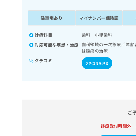
係
ク
者
リ
の
ニ
駐車場あり
マイナンバー保険証
ッ
方
ク
は
ナ
診療科目
歯科 小児歯科
こ
ビ
歯科領域の一次診療／障害
対応可能な疾患・治療
ち
に
は腫瘍の治療
関
ら
す
クチコミ
クチコミを見る
る
お
広
広
問
告
告
い
出
代
合
稿
わ
理
の
せ
店
お
は
ご
の
問
こ
い
方
ち
合
診療受付時間外
ら
は
わ
こ