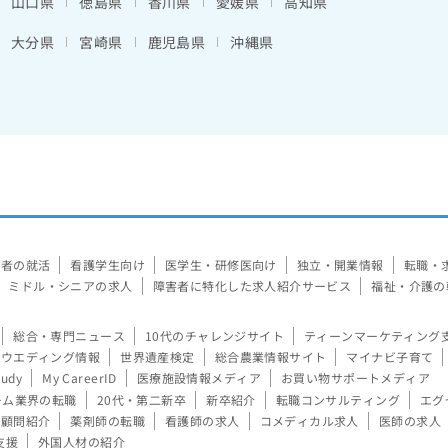
山口県
徳島県
香川県
愛媛県
高知県
大分県
宮崎県
鹿児島県
沖縄県
験者の就活
看護学生向け
医学生・研修医向け
独立・開業情報
転職・
ミドル・シニアの求人
障害者に特化した求人紹介サービス
福祉・介護の
総合・専門ニュース
10代のチャレンジサイト
ティーンマーケティング
ウエディング情報
世界遺産検定
総合農業情報サイト
マイナビ子育て
tudy
My CareerID
医療施設情報メディア
お買い物サポートメディア
ーム業界の転職
20代・第二新卒
新卒紹介
転職コンサルティング
エグ
顧問紹介
薬剤師の転職
看護師の求人
コメディカル求人
医師の求人
支援
外国人材の紹介