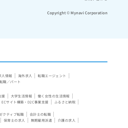
Copyright © Mynavi Corporation
求人情報
海外求人
転職エージェント
転職／パート
支援
大学生活情報
働く女性の生活情報
ECサイト構築・D2C事業支援
ふるさと納税
ゼクティブ転職
会計士の転職
保育士の求人
無期雇用派遣
介護の求人