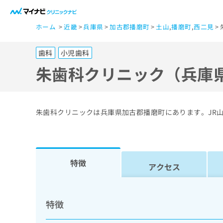
一
ホーム
近畿
兵庫県
加古郡播磨町
土山
,
播磨町
,
西二見
般
ユ
歯科
小児歯科
ー
ザ
朱歯科クリニック（兵庫
ー
の
方
朱歯科クリニックは兵庫県加古郡播磨町にあります。JR
は
こ
ち
ら
特徴
アクセス
医
マ
療
イ
特徴
ナ
関
ビ