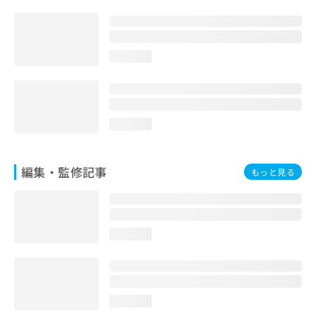
お
問
い
合
loading...
わ
せ
は
こ
ち
loading...
ら
編集・監修記事
もっと見る
loading...
loading...