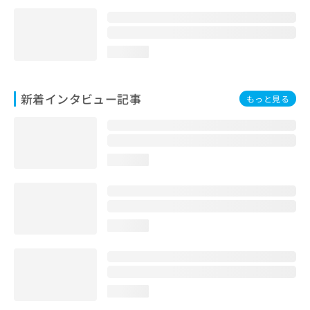
loading...
新着インタビュー記事
もっと見る
loading...
loading...
loading...