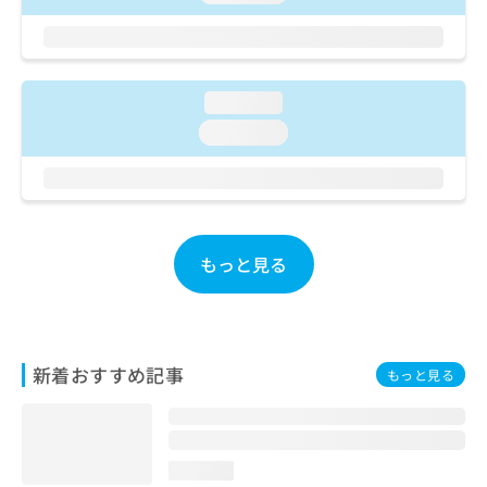
ご了
ら
み
承く
は
ださ
こ
無
い。
ち
料
ら
情
loading...
報
loading...
拡
掲
充
載
の
情
お
報
申
の
し
修
もっと見る
込
正
み
は
は
こ
こ
ち
ち
ら
新着おすすめ記事
もっと見る
ら
そ
の
他
loading...
の