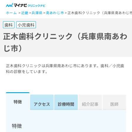
一
般
ホーム
近畿
兵庫県
南あわじ市
正木歯科クリニック（兵庫県南あわじ
ユ
歯科
小児歯科
ー
ザ
正木歯科クリニック（兵庫県南あわ
ー
じ市）
の
方
は
こ
正木歯科クリニックは兵庫県南あわじ市にあります。歯科／小児歯
ち
科の診察をしています。
ら
医
マ
療
イ
特徴
関
アクセス
診療時間
紹介記事
医師
ナ
係
ビ
者
ク
の
リ
特徴
方
ニ