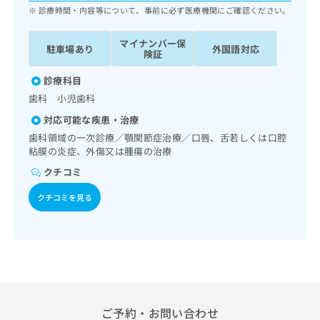
ッ
は
診療時間・内容等について、事前に必ず医療機関にご確認ください。
ク
こ
ナ
ち
マイナンバー保
駐車場あり
外国語対応
ビ
険証
ら
に
関
診療科目
広
す
広
歯科 小児歯科
告
る
告
代
対応可能な疾患・治療
お
出
理
問
歯科領域の一次診療／顎関節症治療／口唇、舌若しくは口腔
稿
店
い
粘膜の炎症、外傷又は腫瘍の治療
の
合
の
お
クチコミ
わ
方
問
せ
い
は
クチコミを見る
は
合
こ
こ
わ
ち
ち
せ
ら
ら
は
こ
こち
ち
広
らは
広
ら
告
マイ
告
ご予約・お問い合わせ
出
ナビ