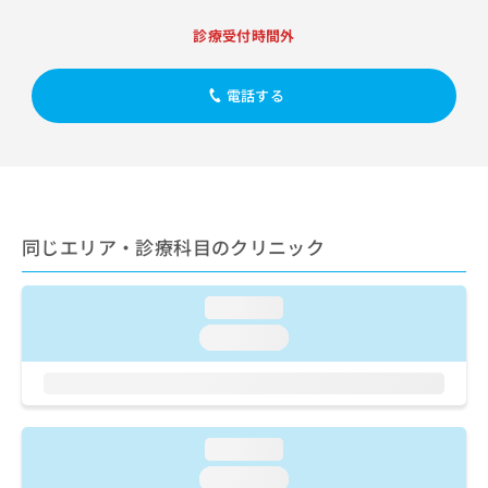
出
稿
クリ
資
稿
ニッ
の
料
診療受付時間外
クナ
の
お
の
ビサ
お
問
ご
イト
問
電話する
い
請
への
い
合
お問
求
合
合せ
わ
は
フォ
わ
せ
こ
ーム
せ
は
ち
とな
は
こ
ら
りま
こ
ち
す。
同じエリア・診療科目のクリニック
ち
ら
クリ
無
ら
ニッ
料
クの
資
情
予
loading...
料
報
約・
loading...
の
症状
拡
のご
ご
充
相談
請
の
など
求
お
はで
は
申
きま
loading...
こ
せん
し
ので
ち
込
loading...