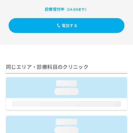
出
稿
クリ
資
稿
ニッ
の
診療受付中
料
（14:00まで）
クナ
の
お
の
ビサ
お
問
ご
イト
問
電話する
い
請
への
い
合
お問
求
合
合せ
わ
は
フォ
わ
せ
こ
ーム
せ
は
ち
とな
は
こ
ら
りま
こ
ち
す。
同じエリア・診療科目のクリニック
ち
ら
クリ
無
ら
ニッ
料
クの
資
情
loading...
予
料
報
約・
loading...
の
症状
拡
のご
ご
充
相談
請
の
など
求
お
はで
は
申
きま
loading...
こ
せん
し
ので
ち
込
loading...