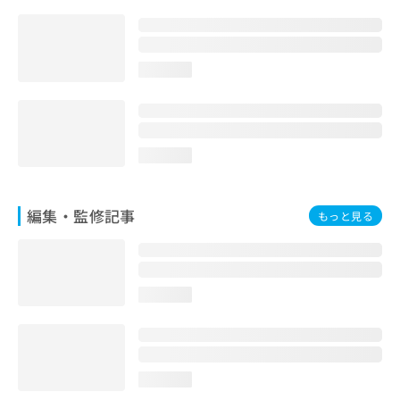
お
問
い
合
loading...
わ
せ
は
こ
ち
loading...
ら
編集・監修記事
もっと見る
loading...
loading...