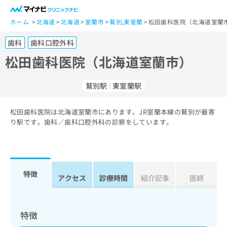
一
般
ホーム
北海道
北海道
室蘭市
鷲別
,
東室蘭
松田歯科医院（北海道室蘭市
ユ
歯科
歯科口腔外科
ー
ザ
松田歯科医院（北海道室蘭市）
ー
の
鷲別駅
東室蘭駅
方
は
こ
松田歯科医院は北海道室蘭市にあります。JR室蘭本線の鷲別が最寄
り駅です。歯科／歯科口腔外科の診察をしています。
ち
ら
医
マ
療
イ
特徴
アクセス
診療時間
紹介記事
医師
関
ナ
係
ビ
者
ク
の
リ
特徴
方
ニ