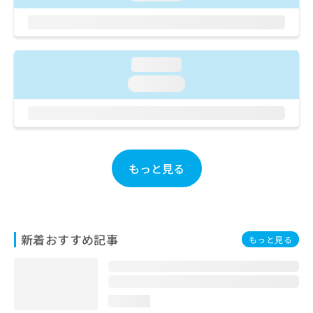
ご了
ら
み
承く
は
ださ
こ
無
い。
ち
料
ら
loading...
情
報
loading...
拡
掲
充
載
の
情
お
報
申
の
し
修
もっと見る
込
正
み
は
は
こ
こ
ち
ち
ら
新着おすすめ記事
もっと見る
ら
そ
の
他
loading...
の