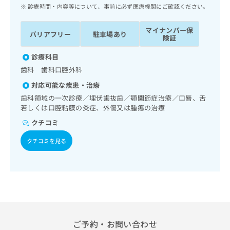
ッ
は
診療時間・内容等について、事前に必ず医療機関にご確認ください。
ク
こ
ナ
ち
マイナンバー保
バリアフリー
駐車場あり
ビ
険証
ら
に
関
診療科目
広
す
広
歯科 歯科口腔外科
告
る
告
代
対応可能な疾患・治療
お
出
理
問
歯科領域の一次診療／埋伏歯抜歯／顎関節症治療／口唇、舌
稿
店
若しくは口腔粘膜の炎症、外傷又は腫瘍の治療
い
の
合
の
お
クチコミ
わ
方
問
せ
い
クチコミを見る
は
は
合
こ
こ
わ
ち
ち
せ
ら
ら
は
こ
こち
ち
広
らは
広
ら
告
マイ
告
ご予約・お問い合わせ
出
ナビ