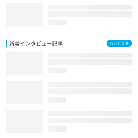
loading...
新着インタビュー記事
もっと見る
loading...
loading...
loading...