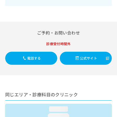
出
稿
クリ
資
稿
ニッ
の
料
クナ
の
お
の
ビサ
お
問
ご
イト
問
い
請
への
い
合
お問
求
ご予約・お問い合わせ
合
合せ
わ
は
フォ
わ
せ
こ
ーム
せ
診療受付時間外
は
ち
とな
は
こ
ら
りま
こ
ち
す。
電話する
公式サイト
ち
ら
クリ
無
ら
ニッ
料
クの
資
情
予
料
報
約・
の
症状
拡
のご
ご
充
相談
請
の
同じエリア・診療科目のクリニック
など
求
お
はで
は
申
きま
こ
せん
loading...
し
ので
ち
込
loading...