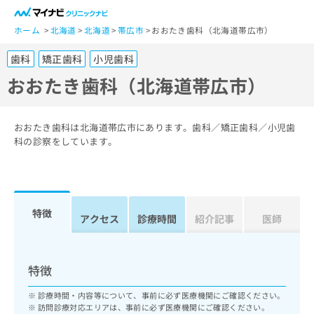
一
般
ホーム
北海道
北海道
帯広市
おおたき歯科（北海道帯広市）
ユ
歯科
矯正歯科
小児歯科
ー
ザ
おおたき歯科（北海道帯広市）
ー
の
方
おおたき歯科は北海道帯広市にあります。歯科／矯正歯科／小児歯
は
科の診察をしています。
こ
ち
ら
特徴
医
アクセス
診療時間
紹介記事
医師
マ
療
イ
関
ナ
係
ビ
特徴
者
ク
の
リ
診療時間・内容等について、事前に必ず医療機関にご確認ください。
方
ニ
訪問診療対応エリアは、事前に必ず医療機関にご確認ください。