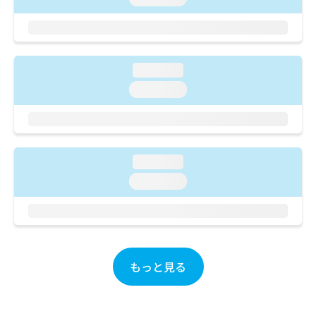
ご了
ら
み
承く
は
ださ
こ
無
い。
ち
料
ら
情
loading...
報
loading...
拡
掲
充
載
の
情
お
報
申
の
loading...
し
修
込
正
loading...
み
は
は
こ
こ
ち
ち
ら
ら
もっと見る
そ
の
他
の