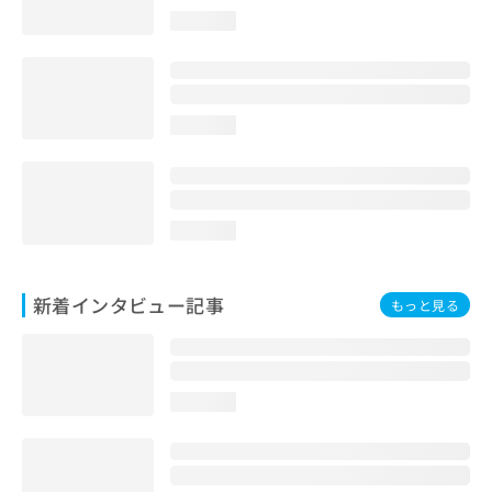
loading...
loading...
loading...
新着インタビュー記事
もっと見る
loading...