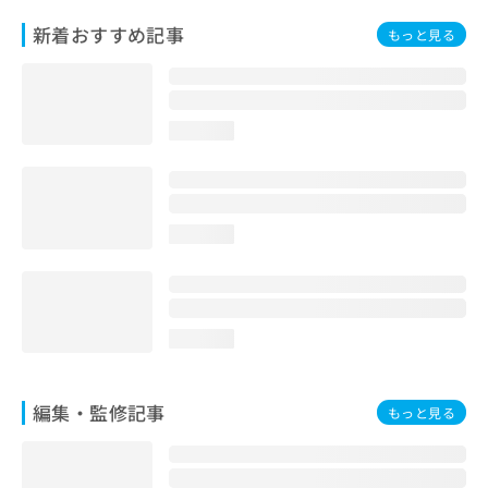
お
新着おすすめ記事
もっと見る
問
い
合
わ
せ
loading...
は
こ
ち
ら
loading...
loading...
編集・監修記事
もっと見る