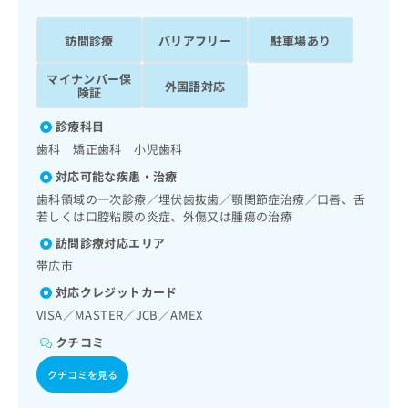
ッ
は
ク
こ
訪問診療
バリアフリー
駐車場あり
ナ
ち
ビ
ら
マイナンバー保
に
外国語対応
険証
関
広
す
広
診療科目
告
る
告
歯科 矯正歯科 小児歯科
代
お
出
理
問
稿
対応可能な疾患・治療
店
い
の
歯科領域の一次診療／埋伏歯抜歯／顎関節症治療／口唇、舌
合
の
お
若しくは口腔粘膜の炎症、外傷又は腫瘍の治療
わ
方
問
訪問診療対応エリア
せ
い
は
は
帯広市
合
こ
こ
わ
ち
対応クレジットカード
ち
せ
ら
VISA／MASTER／JCB／AMEX
ら
は
こ
クチコミ
こち
ち
広
らは
クチコミを見る
広
ら
告
マイ
告
出
ナビ