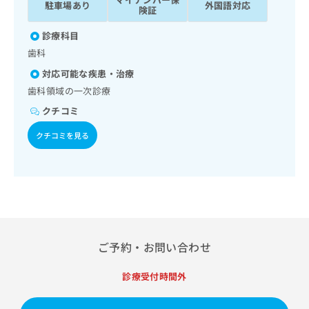
駐車場あり
外国語対応
ッ
は
険証
ク
こ
ナ
診療科目
ち
ビ
歯科
ら
に
対応可能な疾患・治療
関
広
す
歯科領域の一次診療
広
告
る
告
クチコミ
代
お
出
理
問
稿
クチコミを見る
店
い
の
合
の
お
わ
方
問
せ
い
は
は
合
こ
こ
わ
ち
ち
せ
ら
ら
は
ご予約・お問い合わせ
こ
こち
ち
広
診療受付時間外
らは
広
ら
告
マイ
告
出
ナビ