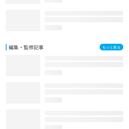
loading...
お
問
い
合
わ
loading...
せ
は
こ
編集・監修記事
もっと見る
ち
ら
loading...
loading...
loading...