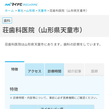
一
般
ホーム
東北
山形県
天童市
荘歯科医院（山形県天童市）
ユ
歯科
ー
ザ
荘歯科医院（山形県天童市）
ー
の
方
荘歯科医院は山形県天童市にあります。歯科の診察をしています。
は
こ
ち
ら
特徴
アクセス
診療時間
紹介記事
医師
医
マ
療
イ
関
ナ
特徴
係
ビ
者
ク
診療時間・内容等について、事前に必ず医療機関にご確認ください。
の
リ
方
ニ
マイナンバー保