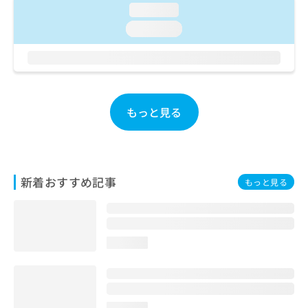
ご了
ら
み
loading...
承く
は
ださ
loading...
こ
無
い。
ち
料
ら
情
報
拡
掲
充
載
もっと見る
の
情
お
報
申
の
し
修
込
正
新着おすすめ記事
もっと見る
み
は
は
こ
こ
ち
ち
ら
ら
loading...
そ
の
他
の