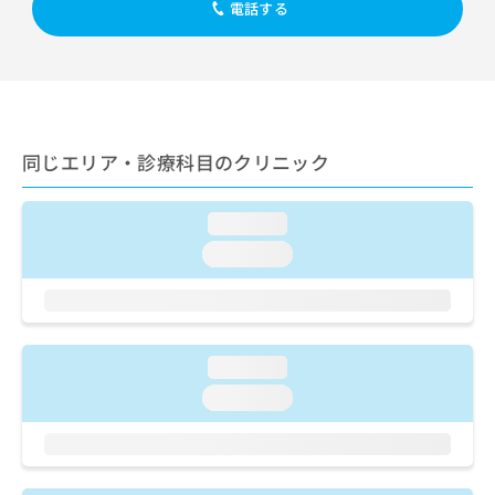
出
電話する
稿
クリ
資
稿
ニッ
の
料
クナ
の
お
の
ビサ
お
問
ご
イト
問
い
請
への
い
合
お問
求
合
合せ
わ
は
同じエリア・診療科目のクリニック
フォ
わ
せ
こ
ーム
せ
は
ち
とな
は
こ
ら
りま
loading...
こ
ち
す。
ち
ら
クリ
loading...
無
ら
ニッ
料
クの
資
情
予
料
報
約・
の
症状
拡
のご
loading...
ご
充
相談
請
の
loading...
など
求
お
はで
は
申
きま
こ
せん
し
ので
ち
込