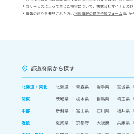
ち
み
当サービスによって生じた損害について、株式会社マイナビ及び
ら
は
情報の誤りを発見された方は
掲載情報の修正依頼フォーム
か
こ
ち
そ
ら
の
他
の
お
問
い
都道府県から探す
合
わ
せ
北海道
・
東北
北海道
青森県
岩手県
宮城県
は
こ
関東
茨城県
栃木県
群馬県
埼玉県
ち
ら
中部
新潟県
富山県
石川県
福井県
近畿
滋賀県
京都府
大阪府
兵庫県