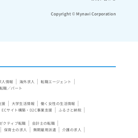
Copyright © Mynavi Corporation
求人情報
海外求人
転職エージェント
転職／パート
支援
大学生活情報
働く女性の生活情報
ECサイト構築・D2C事業支援
ふるさと納税
ゼクティブ転職
会計士の転職
保育士の求人
無期雇用派遣
介護の求人