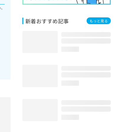
い。
新着おすすめ記事
もっと見る
loading...
loading...
loading...