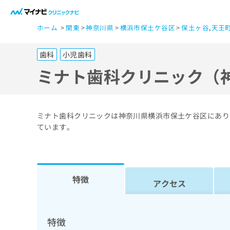
一
ホーム
関東
神奈川県
横浜市保土ケ谷区
保土ヶ谷
,
天王
般
ユ
歯科
小児歯科
ー
ザ
ミナト歯科クリニック（
ー
の
方
ミナト歯科クリニックは神奈川県横浜市保土ケ谷区にあり
は
ています。
こ
ち
ら
特徴
アクセス
医
マ
療
イ
ナ
関
特徴
ビ