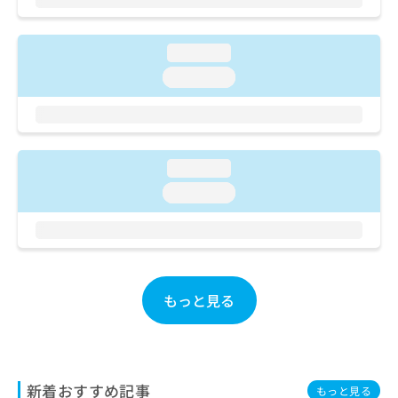
ご了
ら
み
承く
は
ださ
こ
無
い。
loading...
ち
料
loading...
ら
情
報
拡
掲
充
載
の
情
loading...
お
報
申
の
loading...
し
修
込
正
み
は
は
こ
こ
ち
ち
もっと見る
ら
ら
そ
の
他
新着おすすめ記事
もっと見る
の