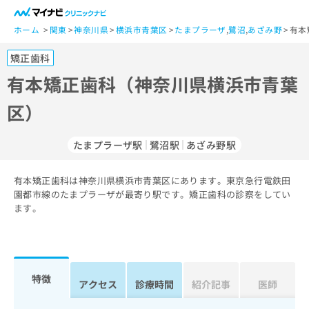
一
般
ホーム
関東
神奈川県
横浜市青葉区
たまプラーザ
,
鷺沼
,
あざみ野
有本
ユ
矯正歯科
ー
ザ
有本矯正歯科（神奈川県横浜市青葉
ー
区）
の
方
は
たまプラーザ駅
鷺沼駅
あざみ野駅
こ
ち
有本矯正歯科は神奈川県横浜市青葉区にあります。東京急行電鉄田
ら
園都市線のたまプラーザが最寄り駅です。矯正歯科の診察をしてい
ます。
医
マ
療
イ
関
ナ
係
ビ
者
ク
特徴
アクセス
診療時間
紹介記事
医師
の
リ
方
ニ