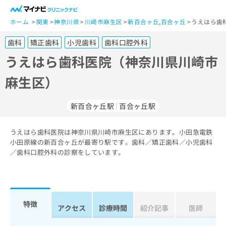
一
般
ホーム
関東
神奈川県
川崎市麻生区
新百合ヶ丘
,
百合ヶ丘
うえはら歯
ユ
歯科
矯正歯科
小児歯科
歯科口腔外科
ー
ザ
うえはら歯科医院（神奈川県川崎市
ー
麻生区）
の
方
は
新百合ヶ丘駅
百合ヶ丘駅
こ
ち
うえはら歯科医院は神奈川県川崎市麻生区にあります。小田急電鉄
ら
小田原線の新百合ヶ丘が最寄り駅です。歯科／矯正歯科／小児歯科
／歯科口腔外科の診察をしています。
医
マ
療
イ
関
ナ
係
ビ
者
ク
特徴
アクセス
診療時間
紹介記事
医師
の
リ
方
ニ