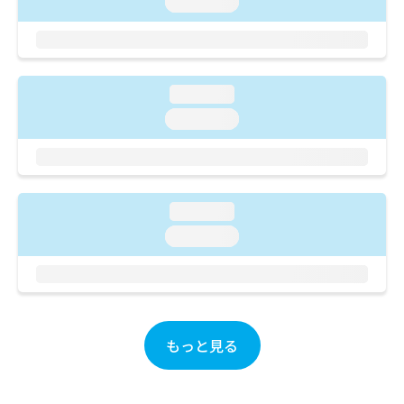
loading...
ご了
ら
み
承く
は
ださ
こ
無
い。
ち
料
ら
情
loading...
報
loading...
拡
掲
充
載
の
情
お
報
申
の
し
loading...
修
込
正
loading...
み
は
は
こ
こ
ち
ち
ら
ら
もっと見る
そ
の
他
の