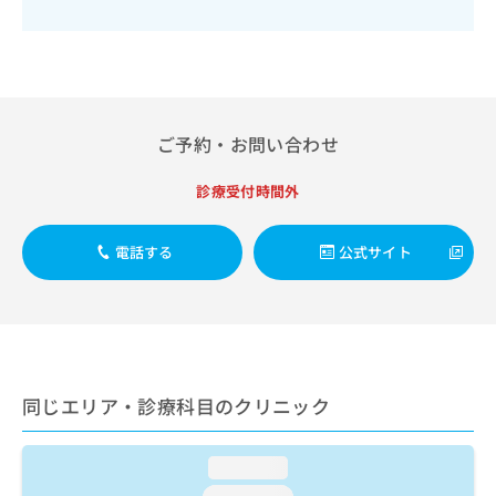
出
稿
クリ
資
稿
ニッ
の
料
クナ
の
お
の
ビサ
お
問
ご
イト
問
い
請
への
い
合
お問
求
合
合せ
ご予約・お問い合わせ
わ
は
フォ
わ
せ
こ
ーム
せ
は
ち
診療受付時間外
とな
は
こ
ら
りま
こ
ち
す。
ち
電話する
公式サイト
ら
クリ
無
ら
ニッ
料
クの
資
情
予
料
報
約・
の
症状
拡
のご
ご
充
相談
請
の
同じエリア・診療科目のクリニック
など
求
お
はで
は
申
きま
こ
せん
し
loading...
ので
ち
込