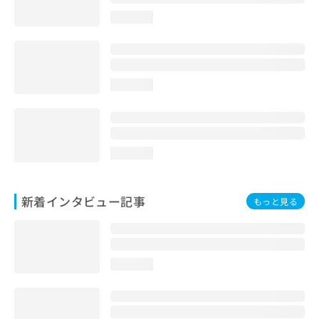
loading...
loading...
loading...
新着インタビュー記事
もっと見る
loading...