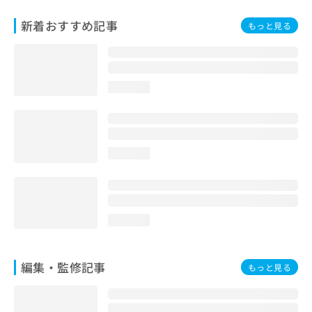
お
問
新着おすすめ記事
もっと見る
い
合
わ
せ
loading...
は
こ
ち
ら
loading...
loading...
編集・監修記事
もっと見る