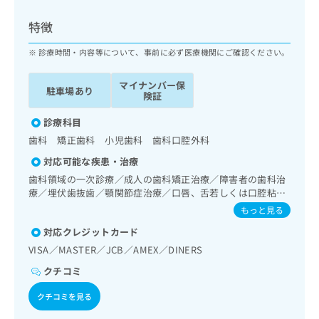
ッ
は
ク
こ
特徴
ナ
ち
ビ
診療時間・内容等について、事前に必ず医療機関にご確認ください。
ら
に
関
マイナンバー保
広
駐車場あり
す
広
険証
告
る
告
代
お
診療科目
出
理
問
稿
歯科 矯正歯科 小児歯科 歯科口腔外科
店
い
の
対応可能な疾患・治療
合
の
お
わ
歯科領域の一次診療／成人の歯科矯正治療／障害者の歯科治
方
問
せ
療／埋伏歯抜歯／顎関節症治療／口唇、舌若しくは口腔粘膜
い
は
の炎症、外傷又は腫瘍の治療
は
合
もっと見る
こ
こ
わ
ち
対応クレジットカード
ち
せ
ら
ら
VISA／MASTER／JCB／AMEX／DINERS
は
こ
クチコミ
こち
ち
広
らは
広
ら
告
クチコミを見る
マイ
告
出
ナビ