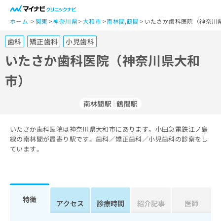
一
般
ホーム
関東
神奈川県
大和市
南林間
,
鶴間
いたさか歯科医院（神奈川
ユ
歯科
矯正歯科
小児歯科
ー
ザ
いたさか歯科医院（神奈川県大和
ー
市）
の
方
は
南林間駅
鶴間駅
こ
ち
いたさか歯科医院は神奈川県大和市にあります。小田急電鉄江ノ島
ら
線の南林間が最寄り駅です。歯科／矯正歯科／小児歯科の診察をし
ています。
医
マ
療
イ
関
ナ
係
ビ
者
ク
特徴
アクセス
診療時間
紹介記事
医師
の
リ
方
ニ