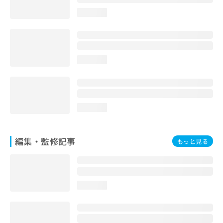
お
loading...
問
い
合
わ
せ
loading...
は
こ
ち
ら
loading...
編集・監修記事
もっと見る
loading...