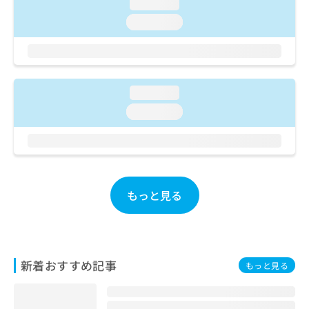
ご了
loading...
ら
み
承く
は
loading...
ださ
こ
無
い。
ち
料
ら
情
報
拡
loading...
掲
充
載
loading...
の
情
お
報
申
の
し
修
込
正
み
は
もっと見る
は
こ
こ
ち
ち
ら
ら
そ
新着おすすめ記事
もっと見る
の
他
の