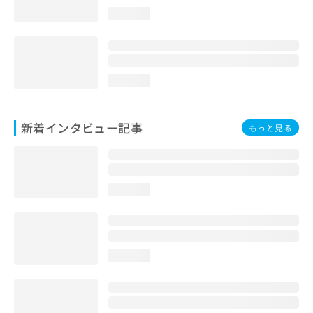
loading...
loading...
新着インタビュー記事
もっと見る
loading...
loading...