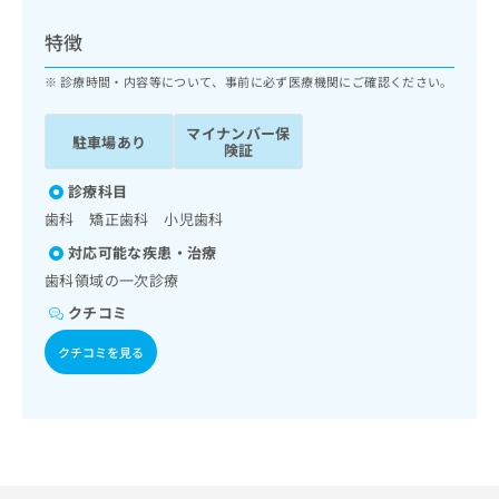
ッ
は
ク
こ
特徴
ナ
ち
ビ
診療時間・内容等について、事前に必ず医療機関にご確認ください。
ら
に
関
マイナンバー保
広
駐車場あり
す
広
険証
告
る
告
代
お
診療科目
出
理
問
稿
歯科 矯正歯科 小児歯科
店
い
の
対応可能な疾患・治療
合
の
お
わ
歯科領域の一次診療
方
問
せ
い
は
クチコミ
は
合
こ
こ
わ
クチコミを見る
ち
ち
せ
ら
ら
は
こ
こち
ち
広
らは
広
ら
告
マイ
告
出
ナビ