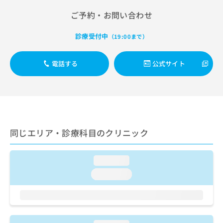
出
稿
クリ
資
稿
ニッ
ご予約・お問い合わせ
の
料
クナ
の
お
の
ビサ
お
問
ご
診療受付中
（19:00まで）
イト
問
い
請
への
い
合
お問
求
合
合せ
電話する
公式サイト
わ
は
フォ
わ
せ
こ
ーム
せ
は
ち
とな
は
こ
ら
りま
こ
ち
す。
ち
ら
クリ
無
ら
ニッ
料
同じエリア・診療科目のクリニック
クの
資
情
予
料
報
約・
の
症状
拡
loading...
のご
ご
充
相談
loading...
請
の
など
求
お
はで
は
申
きま
こ
せん
し
ので
ち
込