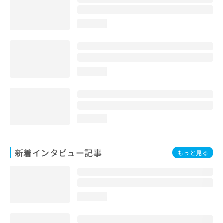
loading...
loading...
loading...
新着インタビュー記事
もっと見る
loading...