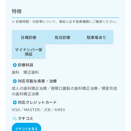
ッ
は
ク
こ
特徴
ナ
ち
ビ
診療時間・内容等について、事前に必ず医療機関にご確認ください。
ら
に
関
広
日曜診療
祝日診療
駐車場あり
す
広
告
る
告
代
マイナンバー保
お
出
険証
理
問
稿
店
い
の
診療科目
合
の
お
歯科 矯正歯科
わ
方
問
せ
い
は
対応可能な疾患・治療
は
合
こ
成人の歯科矯正治療／唇顎口蓋裂の歯科矯正治療／顎変形症
こ
わ
ち
の歯科矯正治療
ち
せ
ら
対応クレジットカード
ら
は
こ
VISA／MASTER／JCB／AMEX
こち
ち
広
クチコミ
らは
広
ら
告
マイ
告
出
ナビ
クチコミを見る