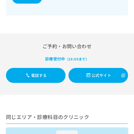
出
稿
クリ
資
稿
ニッ
の
料
クナ
の
お
の
ビサ
お
問
ご
イト
問
い
請
への
い
合
お問
求
合
合せ
わ
は
フォ
わ
せ
こ
ご予約・お問い合わせ
ーム
せ
は
ち
とな
は
こ
ら
りま
診療受付中
（19:00まで）
こ
ち
す。
ち
ら
クリ
無
ら
ニッ
電話する
公式サイト
料
クの
資
情
予
料
報
約・
の
症状
拡
のご
ご
充
相談
請
の
など
求
お
はで
同じエリア・診療科目のクリニック
は
申
きま
こ
せん
し
ので
ち
込
loading...