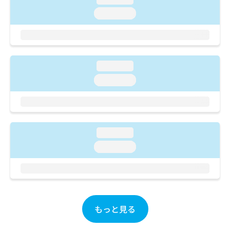
ご了
ら
み
承く
loading...
は
ださ
こ
無
い。
ち
料
ら
情
報
loading...
拡
掲
充
載
loading...
の
情
お
報
申
の
し
修
込
正
loading...
み
は
loading...
は
こ
こ
ち
ち
ら
ら
そ
の
もっと見る
他
の