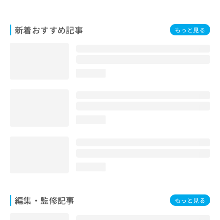
お
問
い
新着おすすめ記事
もっと見る
合
わ
せ
は
loading...
こ
ち
ら
loading...
loading...
編集・監修記事
もっと見る