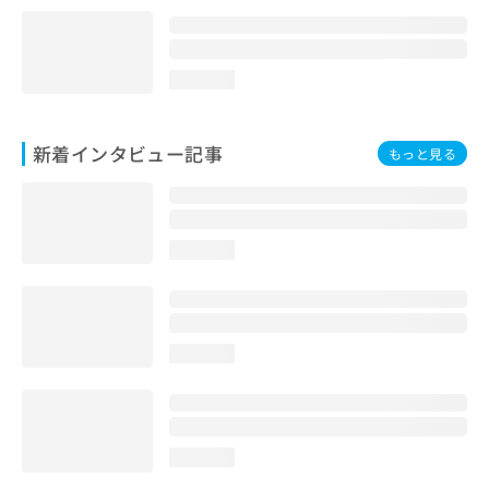
loading...
新着インタビュー記事
もっと見る
loading...
loading...
loading...