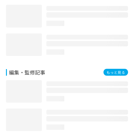
お
問
い
合
loading...
わ
せ
は
こ
ち
loading...
ら
編集・監修記事
もっと見る
loading...
loading...