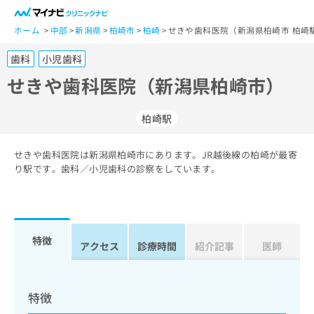
一
般
ホーム
中部
新潟県
柏崎市
柏崎
せきや歯科医院（新潟県柏崎市 柏崎
ユ
歯科
小児歯科
ー
ザ
せきや歯科医院（新潟県柏崎市）
ー
の
柏崎駅
方
は
こ
せきや歯科医院は新潟県柏崎市にあります。JR越後線の柏崎が最寄
り駅です。歯科／小児歯科の診察をしています。
ち
ら
医
マ
療
イ
特徴
アクセス
診療時間
紹介記事
医師
関
ナ
係
ビ
者
ク
の
リ
特徴
方
ニ