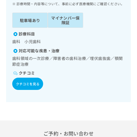
ッ
は
診療時間・内容等について、事前に必ず医療機関にご確認ください。
ク
こ
ナ
ち
マイナンバー保
駐車場あり
ビ
険証
ら
に
関
診療科目
広
す
広
歯科 小児歯科
告
る
告
代
対応可能な疾患・治療
お
出
理
問
歯科領域の一次診療／障害者の歯科治療／埋伏歯抜歯／顎関
稿
店
節症治療
い
の
合
の
お
クチコミ
わ
方
問
せ
い
クチコミを見る
は
は
合
こ
こ
わ
ち
ち
せ
ら
ら
は
こ
こち
ち
広
らは
広
ら
告
マイ
告
ご予約・お問い合わせ
出
ナビ