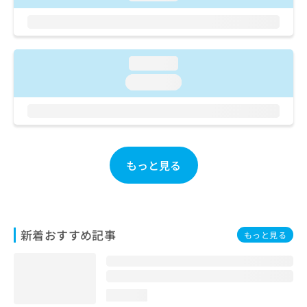
ご了
ら
み
承く
は
ださ
こ
無
い。
ち
料
ら
loading...
情
報
loading...
拡
掲
充
載
の
情
お
報
申
の
し
修
もっと見る
込
正
み
は
は
こ
こ
ち
ち
ら
新着おすすめ記事
もっと見る
ら
そ
の
他
loading...
の