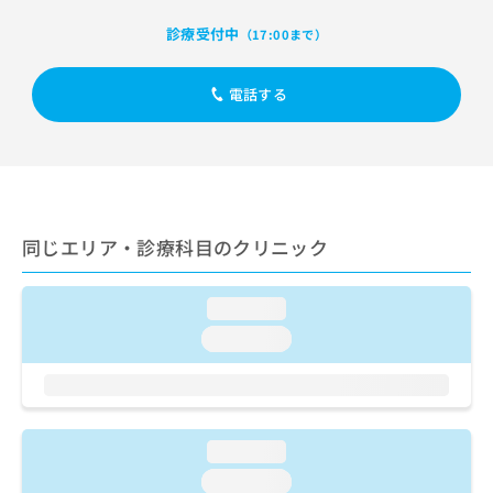
出
稿
クリ
資
稿
ニッ
の
診療受付中
料
（17:00まで）
クナ
の
お
の
ビサ
お
問
ご
イト
問
電話する
い
請
への
い
合
お問
求
合
合せ
わ
は
フォ
わ
せ
こ
ーム
せ
は
ち
とな
は
こ
ら
りま
こ
ち
す。
同じエリア・診療科目のクリニック
ち
ら
クリ
無
ら
ニッ
料
クの
資
情
loading...
予
料
報
約・
loading...
の
症状
拡
のご
ご
充
相談
請
の
など
求
お
はで
は
申
きま
loading...
こ
せん
し
ので
ち
込
loading...