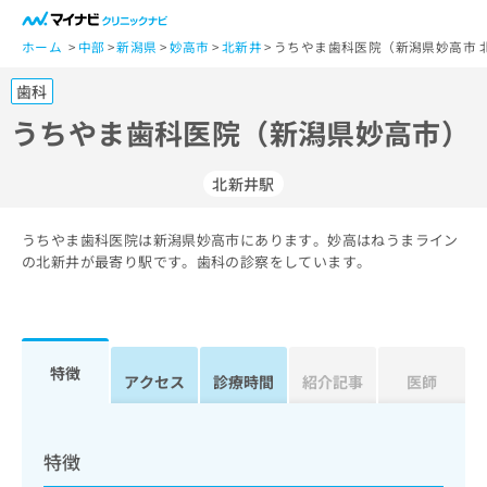
一
般
ホーム
中部
新潟県
妙高市
北新井
うちやま歯科医院（新潟県妙高市 
ユ
歯科
ー
ザ
うちやま歯科医院（新潟県妙高市）
ー
の
北新井駅
方
は
こ
うちやま歯科医院は新潟県妙高市にあります。妙高はねうまライン
の北新井が最寄り駅です。歯科の診察をしています。
ち
ら
医
マ
療
イ
特徴
アクセス
診療時間
紹介記事
医師
関
ナ
係
ビ
者
ク
の
リ
特徴
方
ニ