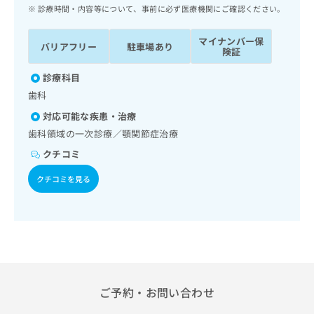
ッ
は
診療時間・内容等について、事前に必ず医療機関にご確認ください。
ク
こ
ナ
ち
マイナンバー保
バリアフリー
駐車場あり
ビ
険証
ら
に
関
診療科目
広
す
広
歯科
告
る
告
代
対応可能な疾患・治療
お
出
理
問
歯科領域の一次診療／顎関節症治療
稿
店
い
の
クチコミ
合
の
お
わ
方
問
クチコミを見る
せ
い
は
は
合
こ
こ
わ
ち
ち
せ
ら
ら
は
こ
こち
ち
広
らは
広
ら
ご予約・お問い合わせ
告
マイ
告
出
ナビ