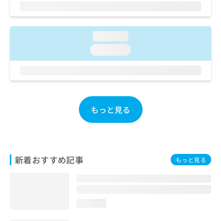
ご了
ら
み
承く
は
ださ
こ
無
い。
ち
料
loading...
ら
情
loading...
報
拡
掲
充
載
の
情
お
報
申
の
もっと見る
し
修
込
正
み
は
は
こ
こ
ち
新着おすすめ記事
もっと見る
ち
ら
ら
そ
の
loading...
他
の