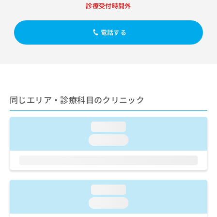
出
稿
クリ
資
診療受付時間外
稿
ニッ
の
料
クナ
の
お
の
ビサ
お
電話する
問
ご
イト
問
い
請
への
い
合
お問
求
合
合せ
わ
は
フォ
わ
せ
こ
ーム
せ
は
ち
とな
は
こ
ら
りま
同じエリア・診療科目のクリニック
こ
ち
す。
ち
ら
クリ
無
ら
ニッ
料
loading...
クの
資
情
予
loading...
料
報
約・
の
症状
拡
のご
ご
充
相談
請
の
など
求
お
はで
loading...
は
申
きま
こ
せん
し
loading...
ので
ち
込