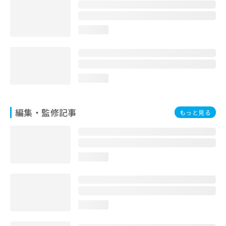
お
問
い
loading...
合
わ
せ
は
こ
loading...
ち
ら
編集・監修記事
もっと見る
loading...
loading...