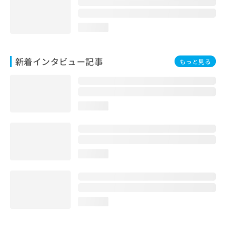
loading...
新着インタビュー記事
もっと見る
loading...
loading...
loading...