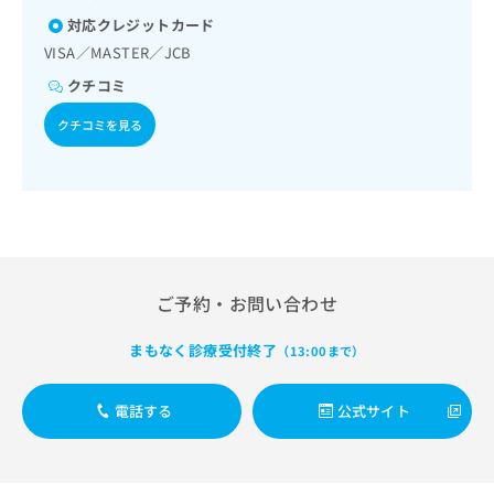
出
稿
クリ
資
対応クレジットカード
稿
ニッ
の
料
クナ
の
VISA／MASTER／JCB
お
の
ビサ
お
問
ご
イト
クチコミ
問
い
請
への
い
合
お問
求
クチコミを見る
合
合せ
わ
は
フォ
わ
せ
こ
ーム
せ
は
ち
とな
は
こ
ら
りま
こ
ち
す。
ち
ら
クリ
無
ら
ニッ
料
クの
ご予約・お問い合わせ
資
情
予
料
報
約・
の
症状
拡
まもなく診療受付終了
（13:00まで）
のご
ご
充
相談
請
の
など
電話する
公式サイト
求
お
はで
は
申
きま
こ
せん
し
ので
ち
込