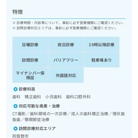
ッ
は
ク
こ
特徴
ナ
ち
ビ
診療時間・内容等について、事前に必ず医療機関にご確認ください。
ら
に
訪問診療対応エリアは、事前に必ず医療機関にご確認ください。
関
広
す
広
告
日曜診療
祝日診療
19時以降診療
る
告
代
お
出
理
問
稿
訪問診療
バリアフリー
駐車場あり
店
い
の
合
の
お
マイナンバー保
外国語対応
わ
険証
方
問
せ
い
は
診療科目
は
合
こ
こ
わ
歯科 矯正歯科 小児歯科 歯科口腔外科
ち
ち
せ
ら
対応可能な疾患・治療
ら
は
CT撮影／歯科領域の一次診療／成人の歯科矯正治療／埋伏歯
こ
抜歯／顎関節症治療
こち
ち
広
らは
広
ら
告
訪問診療対応エリア
マイ
告
出
ナビ
阿賀野市