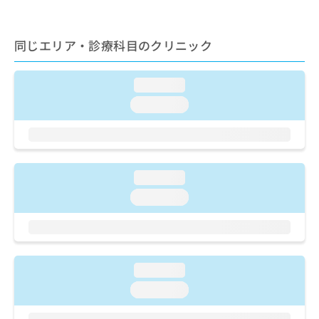
ご了
ら
み
承く
は
ださ
こ
無
い。
同じエリア・診療科目のクリニック
ち
料
ら
情
報
loading...
拡
掲
loading...
充
載
の
情
お
報
申
の
し
修
loading...
込
正
み
は
loading...
は
こ
こ
ち
ち
ら
ら
loading...
そ
の
loading...
他
の