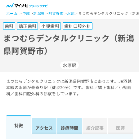
一
般
ホーム
中部
新潟県
阿賀野市
水原
まつむらデンタルクリニック（新潟
ユ
歯科
矯正歯科
小児歯科
歯科口腔外科
ー
ザ
まつむらデンタルクリニック（新潟
ー
県阿賀野市）
の
方
は
水原駅
こ
ち
まつむらデンタルクリニックは新潟県阿賀野市にあります。JR羽越
ら
本線の水原が最寄り駅（徒歩20分）です。歯科／矯正歯科／小児歯
科／歯科口腔外科の診察をしています。
医
マ
療
イ
関
ナ
係
ビ
者
ク
特徴
アクセス
診療時間
紹介記事
医師
の
リ
方
ニ