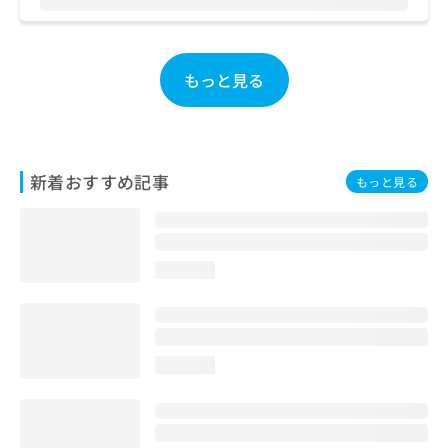
お
問
い
合
もっと見る
わ
せ
は
こ
ち
新着おすすめ記事
もっと見る
ら
loading...
loading...