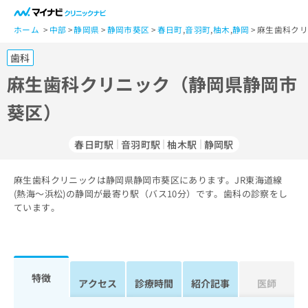
一
般
ホーム
中部
静岡県
静岡市葵区
春日町
,
音羽町
,
柚木
,
静岡
麻生歯科クリ
ユ
歯科
ー
ザ
麻生歯科クリニック（静岡県静岡市
ー
葵区）
の
方
は
春日町駅
音羽町駅
柚木駅
静岡駅
こ
ち
麻生歯科クリニックは静岡県静岡市葵区にあります。JR東海道線
ら
(熱海～浜松)の静岡が最寄り駅（バス10分）です。歯科の診察をし
ています。
医
マ
療
イ
関
ナ
係
ビ
者
ク
特徴
アクセス
診療時間
紹介記事
医師
の
リ
方
ニ