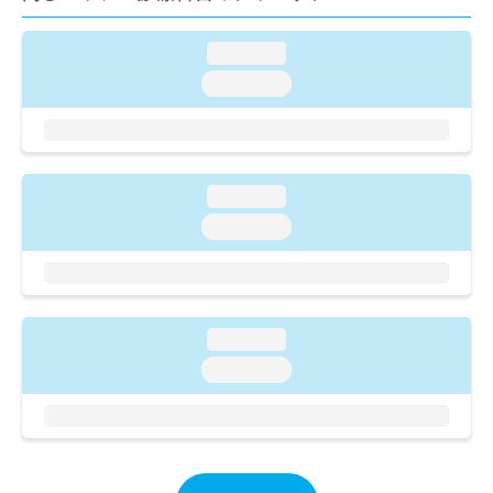
ご了
ら
み
承く
は
ださ
loading...
こ
無
い。
ち
料
loading...
ら
情
報
拡
掲
充
載
の
情
loading...
お
報
loading...
申
の
し
修
込
正
み
は
は
こ
loading...
こ
ち
ち
ら
loading...
ら
そ
の
他
の