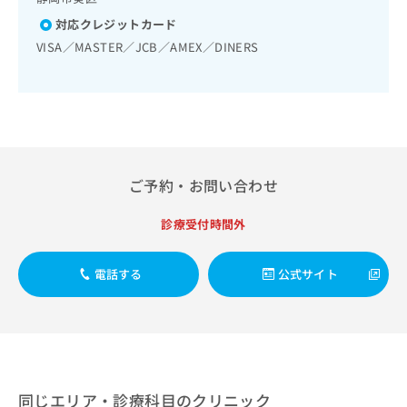
出
稿
クリ
資
稿
ニッ
対応クレジットカード
の
料
クナ
の
お
の
VISA／MASTER／JCB／AMEX／DINERS
ビサ
お
問
ご
イト
問
い
請
への
い
合
お問
求
合
合せ
わ
は
フォ
わ
せ
こ
ーム
せ
は
ち
とな
は
こ
ら
りま
ご予約・お問い合わせ
こ
ち
す。
ち
ら
クリ
無
ら
ニッ
診療受付時間外
料
クの
資
情
予
料
報
約・
電話する
公式サイト
の
症状
拡
のご
ご
充
相談
請
の
など
求
お
はで
は
申
きま
こ
せん
し
ので
ち
同じエリア・診療科目のクリニック
込