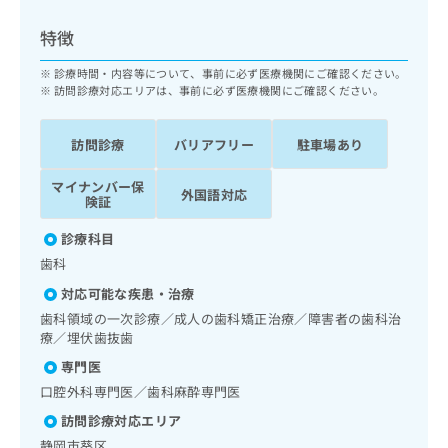
ッ
は
ク
こ
特徴
ナ
ち
ビ
診療時間・内容等について、事前に必ず医療機関にご確認ください。
ら
に
訪問診療対応エリアは、事前に必ず医療機関にご確認ください。
関
広
す
広
告
訪問診療
バリアフリー
駐車場あり
る
告
代
お
出
マイナンバー保
理
問
稿
外国語対応
険証
店
い
の
合
の
お
診療科目
わ
方
問
歯科
せ
い
は
は
合
対応可能な疾患・治療
こ
こ
わ
歯科領域の一次診療／成人の歯科矯正治療／障害者の歯科治
ち
ち
せ
療／埋伏歯抜歯
ら
ら
は
専門医
こ
こち
口腔外科専門医／歯科麻酔専門医
ち
広
らは
広
ら
告
訪問診療対応エリア
マイ
告
出
ナビ
静岡市葵区