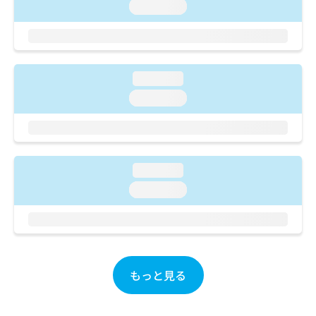
ご了
ら
loading...
み
承く
は
ださ
こ
無
い。
ち
料
ら
情
loading...
報
拡
掲
loading...
充
載
の
情
お
報
申
の
し
修
loading...
込
正
loading...
み
は
は
こ
こ
ち
ち
ら
ら
そ
もっと見る
の
他
の