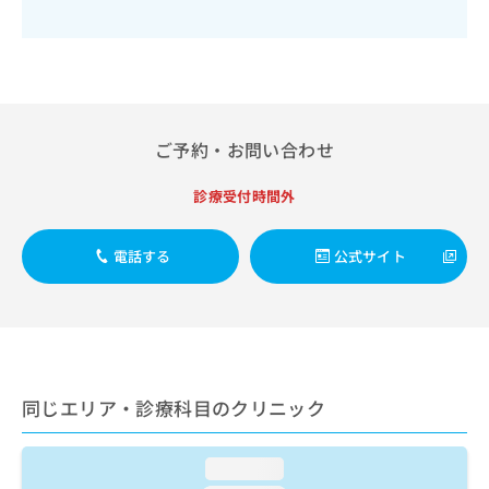
出
稿
クリ
資
稿
ニッ
の
料
クナ
の
お
の
ビサ
お
問
ご
イト
問
い
請
への
い
合
お問
求
合
合せ
わ
は
ご予約・お問い合わせ
フォ
わ
せ
こ
ーム
せ
は
ち
とな
診療受付時間外
は
こ
ら
りま
こ
ち
す。
ち
ら
クリ
電話する
公式サイト
無
ら
ニッ
料
クの
資
情
予
料
報
約・
の
症状
拡
のご
ご
充
相談
請
の
など
同じエリア・診療科目のクリニック
求
お
はで
は
申
きま
こ
せん
し
loading...
ので
ち
込