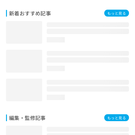
お
問
新着おすすめ記事
もっと見る
い
合
わ
せ
は
loading...
こ
ち
ら
loading...
loading...
編集・監修記事
もっと見る