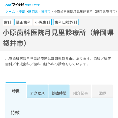
一
般
ホーム
中部
静岡県
袋井市
小原歯科医院月見里診療所（静岡県袋井市
ユ
歯科
矯正歯科
小児歯科
歯科口腔外科
ー
ザ
小原歯科医院月見里診療所（静岡県
ー
袋井市）
の
方
は
こ
小原歯科医院月見里診療所は静岡県袋井市にあります。歯科／矯正
ち
歯科／小児歯科／歯科口腔外科の診察をしています。
ら
医
マ
療
イ
特徴
関
アクセス
診療時間
紹介記事
医師
ナ
係
ビ
者
ク
の
リ
特徴
方
ニ