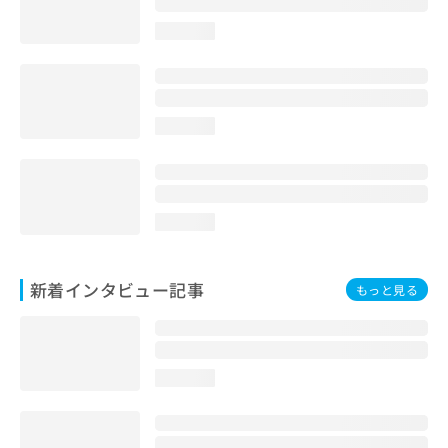
loading...
loading...
loading...
新着インタビュー記事
もっと見る
loading...