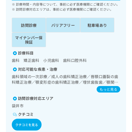
ッ
は
診療時間・内容等について、事前に必ず医療機関にご確認ください。
ク
訪問診療対応エリアは、事前に必ず医療機関にご確認ください。
こ
ナ
ち
ビ
ら
訪問診療
バリアフリー
駐車場あり
に
関
広
マイナンバー保
す
広
険証
告
る
告
代
お
出
診療科目
理
問
稿
歯科 矯正歯科 小児歯科 歯科口腔外科
店
い
の
合
の
お
対応可能な疾患・治療
わ
方
問
歯科領域の一次診療／成人の歯科矯正治療／唇顎口蓋裂の歯
せ
い
は
科矯正治療／顎変形症の歯科矯正治療／埋伏歯抜歯／顎関節
は
合
こ
症治療／口唇、舌若しくは口腔粘膜の炎症、外傷又は腫瘍の
もっと見る
こ
わ
治療
ち
ち
せ
訪問診療対応エリア
ら
ら
は
袋井市
こ
クチコミ
こち
ち
広
らは
広
ら
告
マイ
クチコミを見る
告
出
ナビ