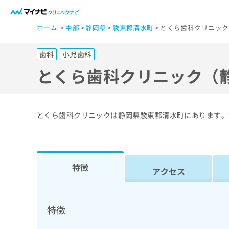
一
ホーム
中部
静岡県
駿東郡清水町
とくら歯科クリニック
般
ユ
歯科
小児歯科
ー
ザ
とくら歯科クリニック（
ー
の
方
とくら歯科クリニックは静岡県駿東郡清水町にあります。
は
こ
ち
ら
特徴
アクセス
医
マ
療
イ
特徴
ナ
関
ビ