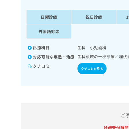
係
ク
者
リ
の
ニ
日曜診療
祝日診療
ッ
方
ク
は
外国語対応
ナ
こ
ビ
ち
に
診療科目
歯科 小児歯科
関
ら
す
歯科領域の一次診療／埋伏
対応可能な疾患・治療
る
クチコミ
お
クチコミを見る
広
広
問
告
告
い
出
代
合
稿
わ
理
の
せ
店
お
は
の
問
こ
い
方
ち
ご
合
ら
は
わ
診療受付時間
こ