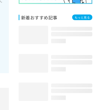
い。
新着おすすめ記事
もっと見る
loading...
loading...
loading...