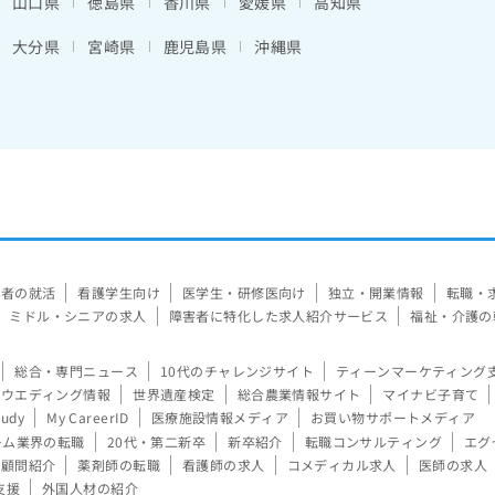
山口県
徳島県
香川県
愛媛県
高知県
大分県
宮崎県
鹿児島県
沖縄県
験者の就活
看護学生向け
医学生・研修医向け
独立・開業情報
転職・
ミドル・シニアの求人
障害者に特化した求人紹介サービス
福祉・介護の
総合・専門ニュース
10代のチャレンジサイト
ティーンマーケティング
ウエディング情報
世界遺産検定
総合農業情報サイト
マイナビ子育て
tudy
My CareerID
医療施設情報メディア
お買い物サポートメディア
ーム業界の転職
20代・第二新卒
新卒紹介
転職コンサルティング
エグ
顧問紹介
薬剤師の転職
看護師の求人
コメディカル求人
医師の求人
支援
外国人材の紹介