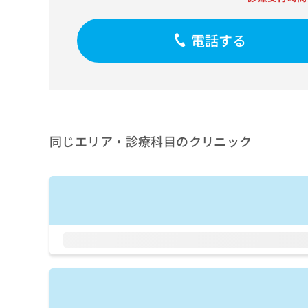
せ
こち
ち
らは
は
マイ
こ
ら
電話する
ナビ
ち
クリ
ら
ニッ
クナ
広
ビサ
広
資
イト
告
告
への
料
出
出
お問
の
稿
合せ
稿
ご
同じエリア・診療科目のクリニック
の
フォ
の
請
お
ーム
お
求
問
とな
問
りま
は
い
い
す。
こ
合
合
クリ
ち
わ
ニッ
わ
ら
せ
クの
せ
は
予
は
約・
こ
こ
無
症状
ち
ち
のご
料
ら
相談
ら
情
など
報
はで