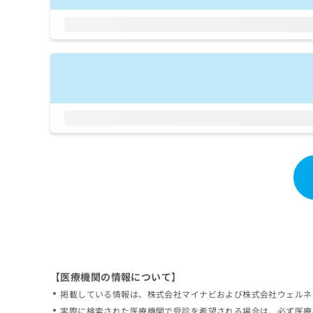
拡
資
きま
充
料
せん
の
ので
の
ご了
お
ご
承く
申
請
ださ
し
求
い。
込
は
み
こ
は
ち
こ
ら
ち
ら
無
料
掲
情
載
報
情
拡
報
充
の
の
修
お
【医療機関の情報について】
正
申
掲載している情報は、株式会社マイナビおよび株式会社ウェルネ
は
し
こ
実際に検索された医療機関で受診を希望される場合は、必ず医療
込