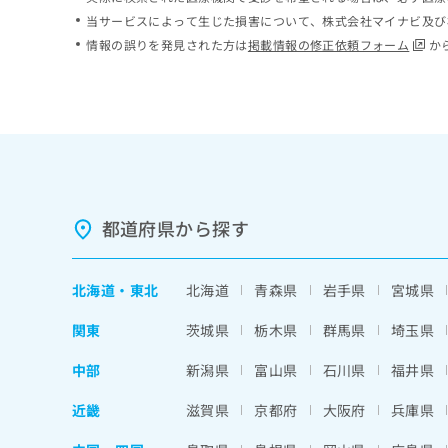
ち
み
当サービスによって生じた損害について、株式会社マイナビ及び
ら
は
情報の誤りを発見された方は
掲載情報の修正依頼フォーム
か
こ
ち
そ
ら
の
他
の
お
問
い
都道府県から探す
合
わ
せ
北海道
・
東北
北海道
青森県
岩手県
宮城県
は
こ
関東
茨城県
栃木県
群馬県
埼玉県
ち
ら
中部
新潟県
富山県
石川県
福井県
近畿
滋賀県
京都府
大阪府
兵庫県