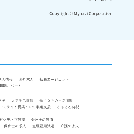
Copyright © Mynavi Corporation
求人情報
海外求人
転職エージェント
転職／パート
支援
大学生活情報
働く女性の生活情報
ECサイト構築・D2C事業支援
ふるさと納税
ゼクティブ転職
会計士の転職
保育士の求人
無期雇用派遣
介護の求人