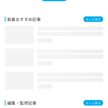
お
問
い
合
新着おすすめ記事
もっと見る
わ
せ
は
こ
loading...
ち
ら
loading...
loading...
編集・監修記事
もっと見る