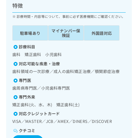
ッ
は
特徴
ク
こ
ナ
診療時間・内容等について、事前に必ず医療機関にご確認ください。
ち
ビ
ら
に
マイナンバー保
駐車場あり
外国語対応
関
険証
広
す
広
告
る
診療科目
告
代
お
出
歯科 矯正歯科 小児歯科
理
問
稿
対応可能な疾患・治療
店
い
の
合
の
歯科領域の一次診療／成人の歯科矯正治療／顎関節症治療
お
わ
方
問
専門医
せ
い
は
歯周病専門医／小児歯科専門医
は
合
こ
こ
わ
専門外来
ち
ち
せ
矯正歯科(火、水、木) 矯正歯科(土)
ら
ら
は
対応クレジットカード
こ
こち
ち
VISA／MASTER／JCB／AMEX／DINERS／DISCOVER
広
らは
広
ら
告
マイ
クチコミ
告
出
ナビ