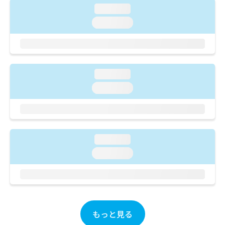
ご了
ら
み
loading...
承く
は
ださ
loading...
こ
無
い。
ち
料
ら
情
報
拡
掲
loading...
充
載
の
loading...
情
お
報
申
の
し
修
込
正
み
は
loading...
は
こ
loading...
こ
ち
ち
ら
ら
そ
の
他
もっと見る
の