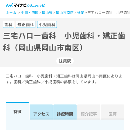
一
般
ホーム
中国・四国
岡山県
岡山市南区
妹尾
三宅ハロー歯科 小児歯
ユ
歯科
矯正歯科
小児歯科
ー
ザ
三宅ハロー歯科 小児歯科・矯正歯
ー
科（岡山県岡山市南区）
の
方
は
妹尾駅
こ
ち
三宅ハロー歯科 小児歯科・矯正歯科は岡山県岡山市南区にありま
ら
す。歯科／矯正歯科／小児歯科の診察をしています。
医
マ
療
イ
関
ナ
係
ビ
特徴
アクセス
診療時間
紹介記事
医師
者
ク
の
リ
方
ニ