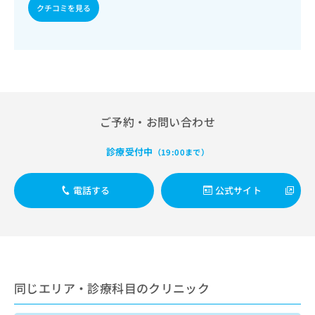
出
稿
クリ
資
クチコミを見る
稿
ニッ
の
料
クナ
の
お
の
ビサ
お
問
ご
イト
問
い
請
への
い
合
お問
求
合
合せ
わ
は
フォ
わ
せ
こ
ーム
せ
は
ご予約・お問い合わせ
ち
とな
は
こ
ら
りま
こ
ち
す。
診療受付中
（19:00まで）
ち
ら
クリ
無
ら
ニッ
料
クの
電話する
公式サイト
資
情
予
料
報
約・
の
症状
拡
のご
ご
充
相談
請
の
など
求
お
はで
は
申
きま
同じエリア・診療科目のクリニック
こ
せん
し
ので
ち
込