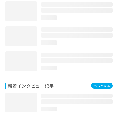
loading...
loading...
loading...
新着インタビュー記事
もっと見る
loading...