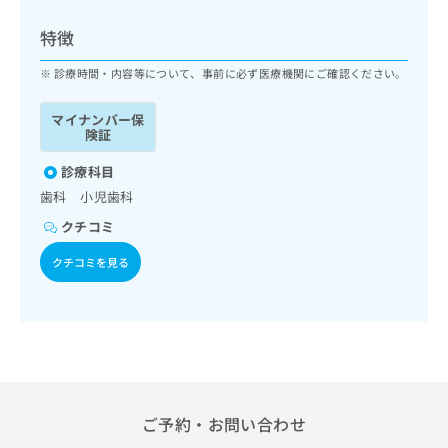
ッ
は
ク
こ
特徴
ナ
ち
ビ
診療時間・内容等について、事前に必ず医療機関にご確認ください。
ら
に
関
マイナンバー保
広
す
広
険証
告
る
告
代
お
診療科目
出
理
問
稿
歯科 小児歯科
店
い
の
クチコミ
合
の
お
わ
方
問
クチコミを見る
せ
い
は
は
合
こ
こ
わ
ち
ち
せ
ら
ら
は
こ
こち
ち
広
らは
広
ら
告
ご予約・お問い合わせ
マイ
告
出
ナビ