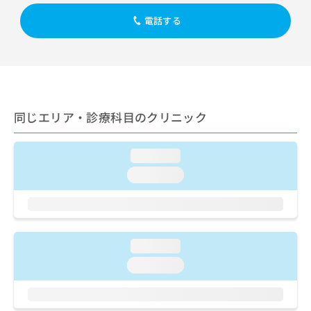
出
稿
クリ
資
稿
ニッ
の
電話する
料
クナ
の
お
の
ビサ
お
問
ご
イト
問
い
請
への
い
合
お問
求
合
合せ
わ
は
フォ
わ
せ
こ
ーム
せ
同じエリア・診療科目のクリニック
は
ち
とな
は
こ
ら
りま
こ
ち
す。
loading...
ち
ら
クリ
無
ら
ニッ
loading...
料
クの
資
情
予
料
報
約・
の
症状
拡
のご
ご
充
相談
loading...
請
の
など
求
お
loading...
はで
は
申
きま
こ
せん
し
ので
ち
込