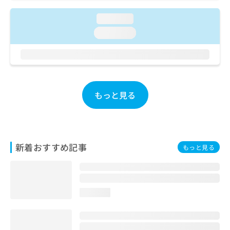
ご了
ら
み
承く
は
loading...
ださ
こ
無
い。
loading...
ち
料
ら
情
報
拡
掲
充
載
の
情
もっと見る
お
報
申
の
し
修
込
正
み
は
新着おすすめ記事
もっと見る
は
こ
こ
ち
ち
ら
ら
loading...
そ
の
他
の