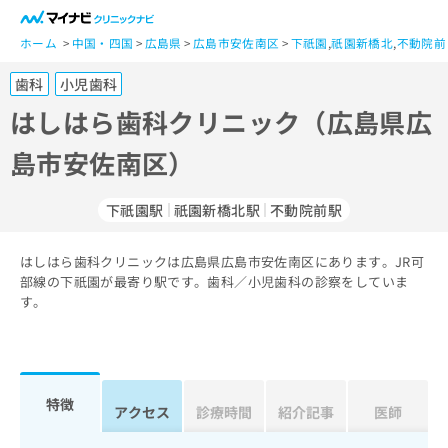
一
般
ホーム
中国・四国
広島県
広島市安佐南区
下祇園
,
祇園新橋北
,
不動院前
ユ
歯科
小児歯科
ー
ザ
はしはら歯科クリニック（広島県広
ー
島市安佐南区）
の
方
は
下祇園駅
祇園新橋北駅
不動院前駅
こ
ち
はしはら歯科クリニックは広島県広島市安佐南区にあります。JR可
ら
部線の下祇園が最寄り駅です。歯科／小児歯科の診察をしていま
す。
医
マ
療
イ
関
ナ
係
ビ
者
ク
特徴
アクセス
診療時間
紹介記事
医師
の
リ
方
ニ