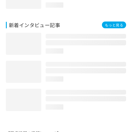
loading...
新着インタビュー記事
もっと見る
loading...
loading...
loading...