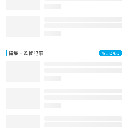
お
loading...
問
い
合
わ
せ
loading...
は
こ
ち
編集・監修記事
もっと見る
ら
loading...
loading...