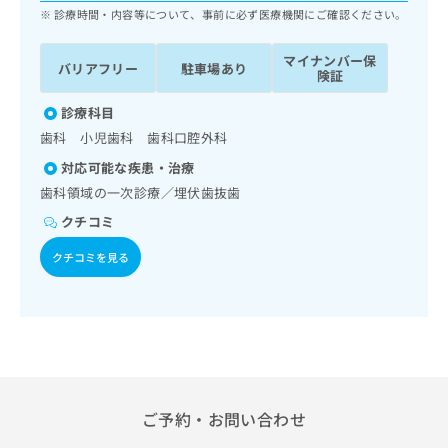
ッ
は
診療時間・内容等について、事前に必ず医療機関にご確認ください。
ク
こ
ナ
ち
マイナンバー保
バリアフリー
駐車場あり
ビ
険証
ら
に
関
診療科目
広
す
広
歯科 小児歯科 歯科口腔外科
告
る
告
代
対応可能な疾患・治療
お
出
理
問
歯科領域の一次診療／埋伏歯抜歯
稿
店
い
の
クチコミ
合
の
お
わ
方
問
クチコミを見る
せ
い
は
は
合
こ
こ
わ
ち
ち
せ
ら
ら
は
こ
こち
ち
広
らは
広
ら
告
ご予約・お問い合わせ
マイ
告
出
ナビ