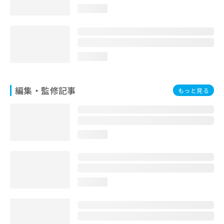
お
loading...
問
い
合
わ
せ
loading...
は
こ
ち
編集・監修記事
もっと見る
ら
loading...
loading...