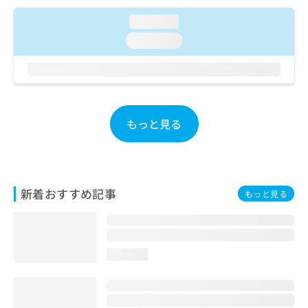
ご了
ら
み
承く
は
loading...
ださ
こ
無
い。
loading...
ち
料
ら
情
報
拡
掲
充
載
の
情
もっと見る
お
報
申
の
し
修
込
正
み
は
新着おすすめ記事
もっと見る
は
こ
こ
ち
ち
ら
ら
loading...
そ
の
他
の