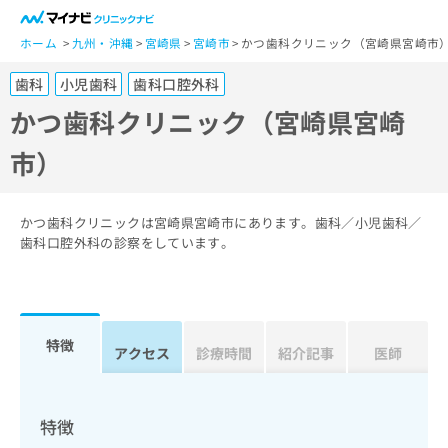
一
般
ホーム
九州・沖縄
宮崎県
宮崎市
かつ歯科クリニック（宮崎県宮崎市
ユ
歯科
小児歯科
歯科口腔外科
ー
ザ
かつ歯科クリニック（宮崎県宮崎
ー
市）
の
方
は
こ
かつ歯科クリニックは宮崎県宮崎市にあります。歯科／小児歯科／
ち
歯科口腔外科の診察をしています。
ら
医
マ
療
イ
特徴
関
アクセス
診療時間
紹介記事
医師
ナ
係
ビ
者
ク
の
リ
特徴
方
ニ