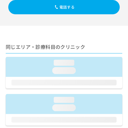
出
稿
クリ
資
電話する
稿
ニッ
の
料
クナ
の
お
の
ビサ
お
問
ご
イト
問
い
請
への
い
合
お問
求
合
合せ
わ
は
フォ
わ
せ
こ
同じエリア・診療科目のクリニック
ーム
せ
は
ち
とな
は
こ
ら
りま
こ
ち
す。
loading...
ち
ら
クリ
無
ら
ニッ
loading...
料
クの
資
情
予
料
報
約・
の
症状
拡
のご
ご
充
相談
loading...
請
の
など
求
loading...
お
はで
は
申
きま
こ
せん
し
ので
ち
込