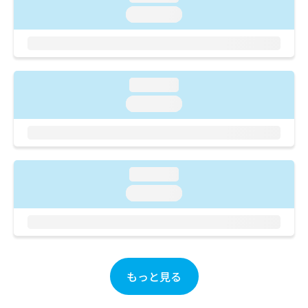
ご了
ら
み
承く
loading...
は
ださ
こ
無
い。
ち
料
ら
情
報
loading...
拡
掲
loading...
充
載
の
情
お
報
申
の
し
修
込
loading...
正
み
は
loading...
は
こ
こ
ち
ち
ら
ら
そ
もっと見る
の
他
の