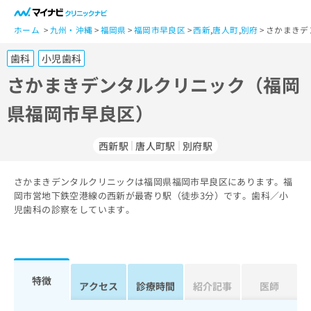
一
般
ホーム
九州・沖縄
福岡県
福岡市早良区
西新
,
唐人町
,
別府
さかまきデ
ユ
歯科
小児歯科
ー
ザ
さかまきデンタルクリニック（福岡
ー
県福岡市早良区）
の
方
は
西新駅
唐人町駅
別府駅
こ
ち
さかまきデンタルクリニックは福岡県福岡市早良区にあります。福
ら
岡市営地下鉄空港線の西新が最寄り駅（徒歩3分）です。歯科／小
児歯科の診察をしています。
医
マ
療
イ
関
ナ
係
ビ
者
ク
特徴
アクセス
診療時間
紹介記事
医師
の
リ
方
ニ