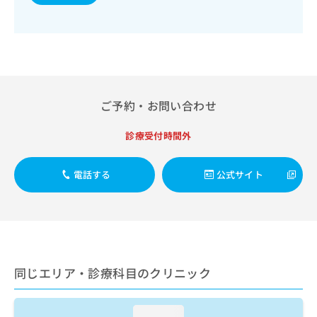
出
稿
クリ
資
稿
ニッ
の
料
クナ
の
お
の
ビサ
お
問
ご
イト
問
い
請
への
い
合
お問
求
合
合せ
わ
は
フォ
わ
ご予約・お問い合わせ
せ
こ
ーム
せ
は
ち
とな
は
こ
ら
診療受付時間外
りま
こ
ち
す。
ち
ら
クリ
無
ら
ニッ
電話する
公式サイト
料
クの
資
情
予
料
報
約・
の
症状
拡
のご
ご
充
相談
請
の
など
求
お
同じエリア・診療科目のクリニック
はで
は
申
きま
こ
せん
し
ので
ち
込
loading...