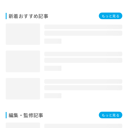
お
問
新着おすすめ記事
い
もっと見る
合
わ
せ
は
loading...
こ
ち
ら
loading...
loading...
編集・監修記事
もっと見る