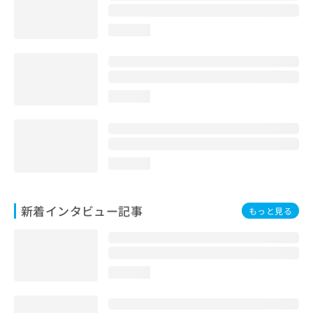
loading...
loading...
loading...
新着インタビュー記事
もっと見る
loading...