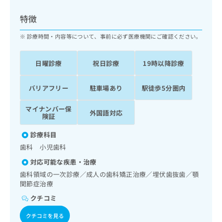
ッ
は
ク
こ
特徴
ナ
ち
ビ
診療時間・内容等について、事前に必ず医療機関にご確認ください。
ら
に
関
広
日曜診療
祝日診療
19時以降診療
す
広
告
る
告
代
お
出
バリアフリー
駐車場あり
駅徒歩5分圏内
理
問
稿
店
い
の
マイナンバー保
外国語対応
合
の
お
険証
わ
方
問
せ
診療科目
い
は
は
合
歯科 小児歯科
こ
こ
わ
ち
対応可能な疾患・治療
ち
せ
ら
ら
歯科領域の一次診療／成人の歯科矯正治療／埋伏歯抜歯／顎
は
関節症治療
こ
こち
ち
広
クチコミ
らは
広
ら
告
マイ
告
クチコミを見る
出
ナビ