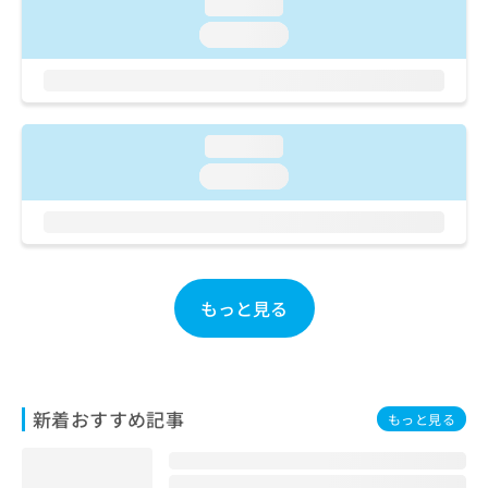
ご了
loading...
ら
み
承く
は
loading...
ださ
こ
無
い。
ち
料
ら
情
報
拡
loading...
掲
充
載
loading...
の
情
お
報
申
の
し
修
込
正
み
は
もっと見る
は
こ
こ
ち
ち
ら
ら
そ
新着おすすめ記事
もっと見る
の
他
の