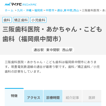
一
般
ホーム
九州・沖縄
福岡県
中間市
通谷
,
東中間
,
西山
三阪歯科医院・あ
ユ
歯科
矯正歯科
小児歯科
ー
ザ
三阪歯科医院・あかちゃん・こども
ー
歯科（福岡県中間市）
の
方
は
通谷駅
東中間駅
西山駅
こ
ち
三阪歯科医院・あかちゃん・こども歯科は福岡県中間市にありま
ら
す。筑豊電気鉄道線の通谷が最寄り駅です。歯科／矯正歯科／小児
歯科の診察をしています。
医
マ
療
イ
関
ナ
係
ビ
者
ク
特徴
アクセス
診療時間
紹介記事
医師
の
リ
方
ニ