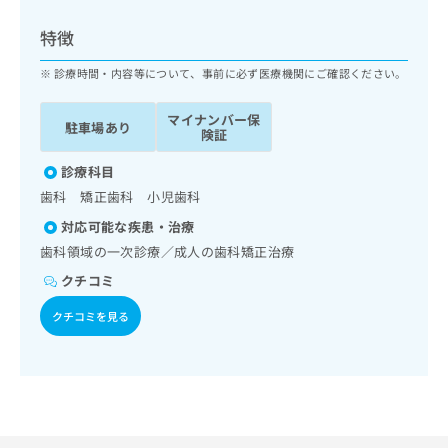
ッ
は
ク
こ
特徴
ナ
ち
ビ
診療時間・内容等について、事前に必ず医療機関にご確認ください。
ら
に
関
マイナンバー保
広
駐車場あり
す
広
険証
告
る
告
代
お
診療科目
出
理
問
稿
歯科 矯正歯科 小児歯科
店
い
の
対応可能な疾患・治療
合
の
お
わ
歯科領域の一次診療／成人の歯科矯正治療
方
問
せ
い
は
クチコミ
は
合
こ
こ
わ
クチコミを見る
ち
ち
せ
ら
ら
は
こ
こち
ち
広
らは
広
ら
告
マイ
告
出
ナビ