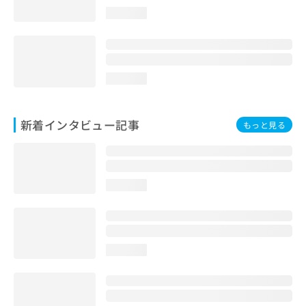
loading...
loading...
新着インタビュー記事
もっと見る
loading...
loading...