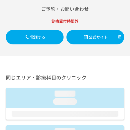
出
稿
クリ
資
稿
ニッ
ご予約・お問い合わせ
の
料
クナ
の
お
の
ビサ
お
問
ご
診療受付時間外
イト
問
い
請
への
い
合
お問
求
合
合せ
電話する
公式サイト
わ
は
フォ
わ
せ
こ
ーム
せ
は
ち
とな
は
こ
ら
りま
こ
ち
す。
ち
ら
クリ
無
ら
ニッ
料
同じエリア・診療科目のクリニック
クの
資
情
予
料
報
約・
の
症状
拡
loading...
のご
ご
充
相談
loading...
請
の
など
求
お
はで
は
申
きま
こ
せん
し
ので
ち
込