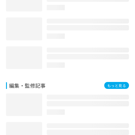
お
loading...
問
い
合
わ
せ
loading...
は
こ
ち
ら
loading...
編集・監修記事
もっと見る
loading...