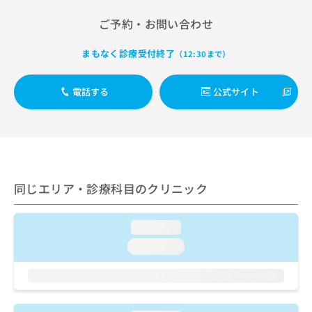
出
稿
クリ
資
稿
ニッ
の
料
ご予約・お問い合わせ
クナ
の
お
の
ビサ
お
問
ご
イト
まもなく診療受付終了
（12:30まで）
問
い
請
への
い
合
お問
求
合
合せ
わ
は
電話する
公式サイト
フォ
わ
せ
こ
ーム
せ
は
ち
とな
は
こ
ら
りま
こ
ち
す。
ち
ら
クリ
無
ら
ニッ
料
クの
同じエリア・診療科目のクリニック
資
情
予
料
報
約・
の
症状
拡
loading...
のご
ご
充
相談
loading...
請
の
など
求
お
はで
は
申
きま
こ
せん
し
ので
ち
込