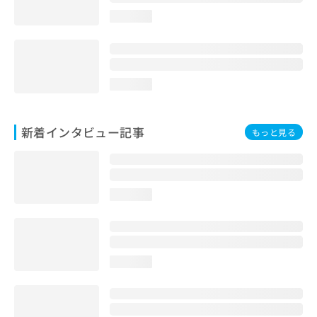
loading...
loading...
新着インタビュー記事
もっと見る
loading...
loading...