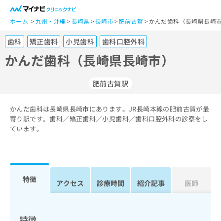
一
般
ホーム
九州・沖縄
長崎県
長崎市
肥前古賀
かんだ歯科（長崎県長崎市
ユ
歯科
矯正歯科
小児歯科
歯科口腔外科
ー
ザ
かんだ歯科（長崎県長崎市）
ー
の
肥前古賀駅
方
は
こ
かんだ歯科は長崎県長崎市にあります。JR長崎本線の肥前古賀が最
寄り駅です。歯科／矯正歯科／小児歯科／歯科口腔外科の診察をし
ち
ています。
ら
医
マ
療
イ
関
ナ
特徴
アクセス
診療時間
紹介記事
医師
係
ビ
者
ク
の
リ
方
ニ
特徴