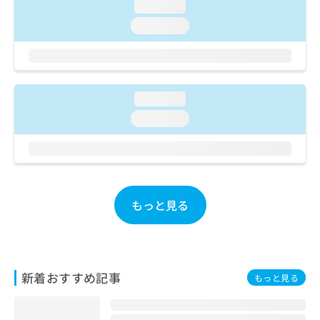
ご了
ら
loading...
み
承く
は
loading...
ださ
こ
無
い。
ち
料
ら
情
報
拡
掲
loading...
充
載
loading...
の
情
お
報
申
の
し
修
込
正
み
は
もっと見る
は
こ
こ
ち
ち
ら
ら
そ
新着おすすめ記事
もっと見る
の
他
の