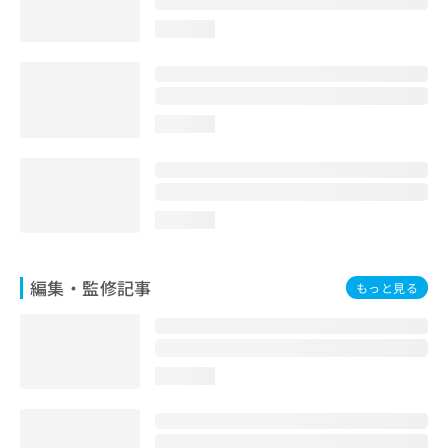
お
loading...
問
い
合
わ
せ
loading...
は
こ
ち
ら
loading...
編集・監修記事
もっと見る
loading...