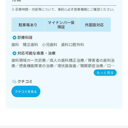
ッ
は
ク
診療時間・内容等について、事前に必ず医療機関にご確認ください。
こ
ナ
ち
ビ
ら
マイナンバー保
駐車場あり
外国語対応
に
険証
関
広
す
診療科目
広
告
る
告
歯科 矯正歯科 小児歯科 歯科口腔外科
代
お
出
対応可能な疾患・治療
理
問
稿
店
い
歯科領域の一次診療／成人の歯科矯正治療／障害者の歯科治
の
療／摂食機能障害の治療／埋伏歯抜歯／顎関節症治療／口
合
の
お
唇、舌若しくは口腔粘膜の炎症、外傷又は腫瘍の治療
わ
方
問
もっと見る
せ
い
は
クチコミ
は
合
こ
こ
わ
ち
クチコミを見る
ち
せ
ら
ら
は
こ
こち
ち
広
らは
広
ら
告
マイ
告
出
ナビ