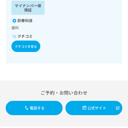
ッ
は
マイナンバー保
ク
こ
険証
ナ
ち
ビ
診療科目
ら
に
歯科
関
広
クチコミ
す
広
告
る
告
クチコミを見る
代
お
出
理
問
稿
店
い
の
合
の
お
わ
方
問
せ
い
は
は
合
こ
こ
わ
ち
ご予約・お問い合わせ
ち
せ
ら
ら
は
こ
電話する
公式サイト
こち
ち
広
らは
広
ら
告
マイ
告
出
ナビ