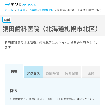
一
般
ホーム
北海道
北海道
札幌市北区
猿田歯科医院（北海道札幌市北区）
ユ
歯科
ー
ザ
猿田歯科医院（北海道札幌市北区）
ー
の
方
猿田歯科医院は北海道札幌市北区にあります。歯科の診察をしてい
は
ます。
こ
ち
ら
特徴
医
アクセス
診療時間
紹介記事
医師
マ
療
イ
関
ナ
係
ビ
特徴
者
ク
の
リ
診療時間・内容等について、事前に必ず医療機関にご確認ください。
方
ニ