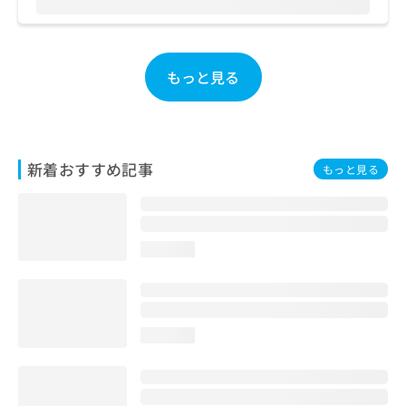
ご了
ら
み
承く
は
ださ
こ
無
い。
ち
料
もっと見る
ら
情
報
拡
掲
充
載
の
情
新着おすすめ記事
もっと見る
お
報
申
の
し
修
込
正
み
は
loading...
は
こ
こ
ち
ち
ら
ら
loading...
そ
の
他
の