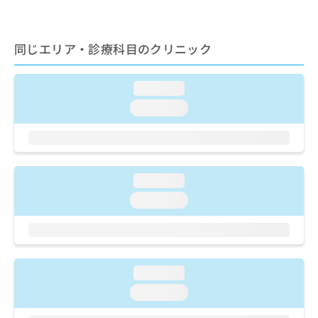
出
稿
クリ
資
稿
ニッ
の
料
クナ
の
お
の
ビサ
お
同じエリア・診療科目のクリニック
問
ご
イト
問
い
請
への
い
合
お問
求
loading...
合
合せ
わ
は
フォ
わ
せ
こ
loading...
ーム
せ
は
ち
とな
は
こ
ら
りま
こ
ち
す。
ち
ら
クリ
無
ら
ニッ
loading...
料
クの
資
情
予
loading...
料
報
約・
の
症状
拡
のご
ご
充
相談
請
の
など
求
お
はで
loading...
は
申
きま
loading...
こ
せん
し
ので
ち
込