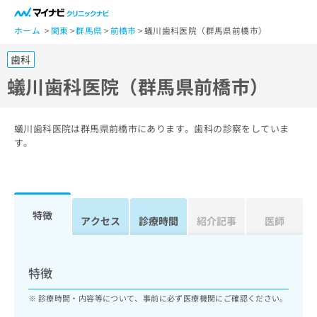
一
般
ホーム
関東
群馬県
前橋市
蟻川歯科医院（群馬県前橋市）
ユ
歯科
ー
ザ
蟻川歯科医院（群馬県前橋市）
ー
の
方
蟻川歯科医院は群馬県前橋市にあります。歯科の診察をしていま
は
す。
こ
ち
ら
特徴
医
アクセス
診療時間
紹介記事
医師
マ
療
イ
関
ナ
係
ビ
特徴
者
ク
の
リ
診療時間・内容等について、事前に必ず医療機関にご確認ください。
方
ニ