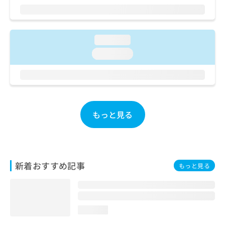
ご了
ら
み
承く
は
ださ
こ
無
い。
ち
料
loading...
ら
情
loading...
報
拡
掲
充
載
の
情
お
報
申
の
もっと見る
し
修
込
正
み
は
は
こ
こ
ち
新着おすすめ記事
もっと見る
ち
ら
ら
そ
の
loading...
他
の