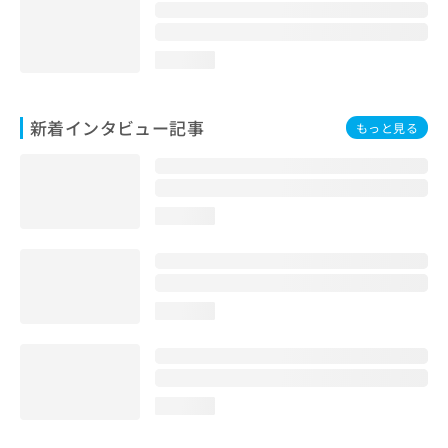
loading...
新着インタビュー記事
もっと見る
loading...
loading...
loading...