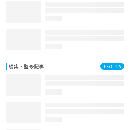
お
問
い
loading...
合
わ
せ
は
こ
loading...
ち
ら
編集・監修記事
もっと見る
loading...
loading...