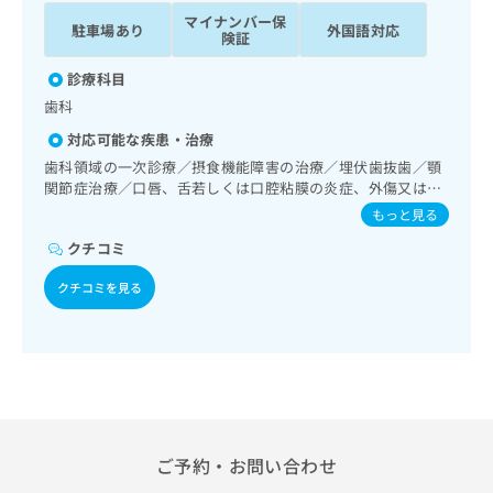
ッ
は
マイナンバー保
駐車場あり
外国語対応
ク
こ
険証
ナ
ち
ビ
診療科目
ら
に
歯科
関
広
対応可能な疾患・治療
す
広
告
る
歯科領域の一次診療／摂食機能障害の治療／埋伏歯抜歯／顎
告
代
お
関節症治療／口唇、舌若しくは口腔粘膜の炎症、外傷又は腫
出
理
瘍の治療
問
稿
もっと見る
店
い
の
クチコミ
合
の
お
わ
方
問
クチコミを見る
せ
い
は
は
合
こ
こ
わ
ち
ち
せ
ら
ら
は
こ
こち
ち
広
らは
広
ら
告
ご予約・お問い合わせ
マイ
告
出
ナビ