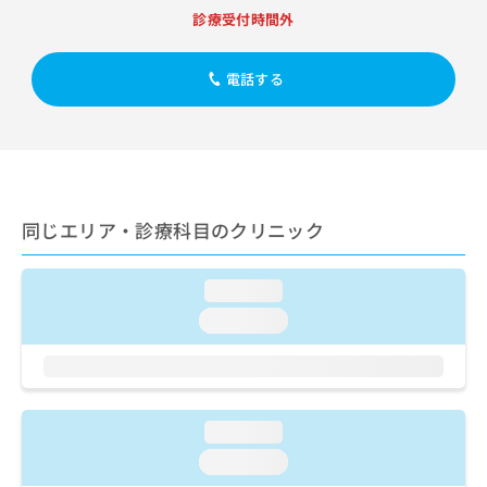
出
稿
クリ
資
診療受付時間外
稿
ニッ
の
料
クナ
の
お
の
ビサ
お
問
ご
電話する
イト
問
い
請
への
い
合
お問
求
合
合せ
わ
は
フォ
わ
せ
こ
ーム
せ
は
ち
とな
は
こ
ら
りま
こ
同じエリア・診療科目のクリニック
ち
す。
ち
ら
クリ
無
ら
ニッ
料
クの
loading...
資
情
予
料
loading...
報
約・
の
症状
拡
のご
ご
充
相談
請
の
など
求
お
はで
は
loading...
申
きま
こ
せん
し
loading...
ので
ち
込