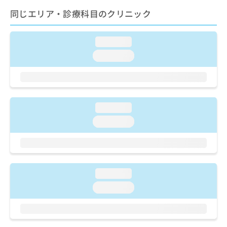
ご了
ら
み
承く
同じエリア・診療科目のクリニック
は
ださ
こ
無
い。
ち
料
loading...
ら
情
loading...
報
拡
掲
充
載
の
情
お
報
loading...
申
の
し
修
loading...
込
正
み
は
は
こ
こ
ち
ち
ら
loading...
ら
loading...
そ
の
他
の