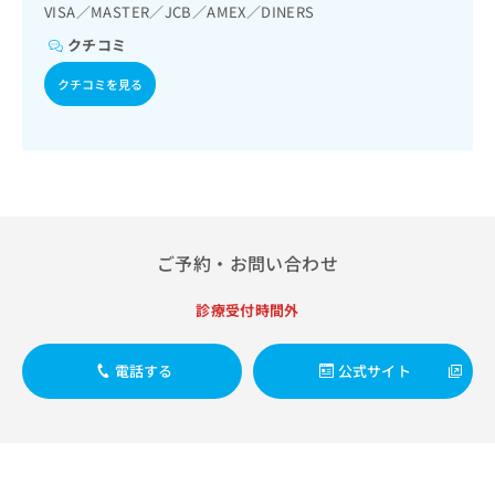
出
稿
クリ
VISA／MASTER／JCB／AMEX／DINERS
資
稿
ニッ
の
料
クチコミ
クナ
の
お
の
ビサ
お
問
ご
イト
クチコミを見る
問
い
請
への
い
合
お問
求
合
合せ
わ
は
フォ
わ
せ
こ
ーム
せ
は
ち
とな
は
こ
ら
りま
こ
ち
す。
ち
ら
クリ
ご予約・お問い合わせ
無
ら
ニッ
料
クの
資
情
予
診療受付時間外
料
報
約・
の
症状
拡
のご
ご
電話する
公式サイト
充
相談
請
の
など
求
お
はで
は
申
きま
こ
せん
し
ので
ち
込