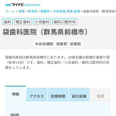
一
般
ホーム
関東
群馬県
前橋市
中央前橋
,
城東
,
前橋
袋歯科医院（群馬県前
ユ
歯科
矯正歯科
小児歯科
歯科口腔外科
ー
ザ
袋歯科医院（群馬県前橋市）
ー
の
中央前橋駅
城東駅
前橋駅
方
は
こ
袋歯科医院は群馬県前橋市にあります。JR両毛線の前橋が最寄り駅
（徒歩15分）です。歯科／矯正歯科／小児歯科／歯科口腔外科の診
ち
察をしています。
ら
医
マ
療
イ
関
ナ
特徴
アクセス
診療時間
紹介記事
医師
係
ビ
者
ク
の
リ
方
ニ
特徴