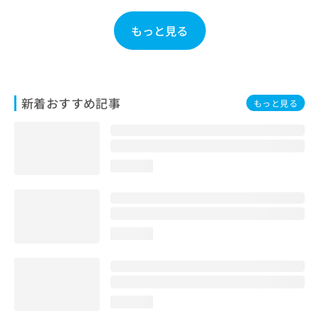
お
問
もっと見る
い
合
わ
せ
は
新着おすすめ記事
もっと見る
こ
ち
ら
loading...
loading...
loading...