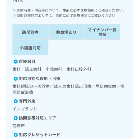
ッ
は
ク
診療時間・内容等について、事前に必ず医療機関にご確認ください。
こ
ナ
訪問診療対応エリアは、事前に必ず医療機関にご確認ください。
ち
ビ
ら
に
マイナンバー保
訪問診療
駐車場あり
関
険証
広
す
広
告
る
外国語対応
告
代
お
出
理
問
稿
診療科目
店
い
の
歯科 矯正歯科 小児歯科 歯科口腔外科
合
の
お
わ
対応可能な疾患・治療
方
問
せ
い
は
歯科領域の一次診療／成人の歯科矯正治療／埋伏歯抜歯／顎
は
合
関節症治療
こ
こ
わ
ち
専門外来
ち
せ
ら
ら
インプラント
は
こ
訪問診療対応エリア
こち
ち
広
前橋市
らは
広
ら
告
マイ
告
対応クレジットカード
出
ナビ