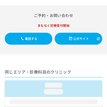
出
稿
クリ
資
稿
ニッ
の
料
クナ
の
お
の
ビサ
ご予約・お問い合わせ
お
問
ご
イト
問
い
請
への
い
まもなく診療受付開始
合
お問
求
合
合せ
わ
は
フォ
わ
せ
こ
ーム
電話する
公式サイト
せ
は
ち
とな
は
こ
ら
りま
こ
ち
す。
ち
ら
クリ
無
ら
ニッ
料
クの
資
情
予
料
同じエリア・診療科目のクリニック
報
約・
の
症状
拡
のご
ご
充
相談
請
loading...
の
など
求
お
はで
loading...
は
申
きま
こ
せん
し
ので
ち
込