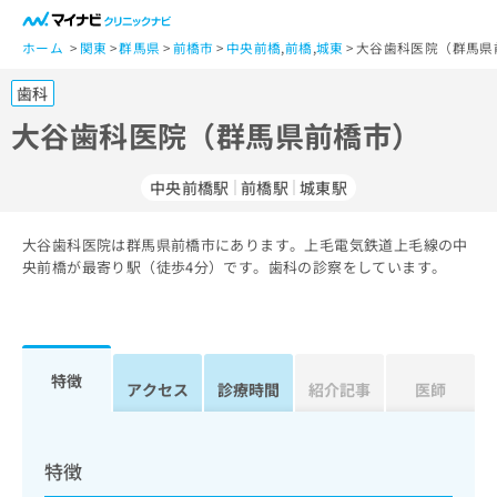
一
般
ホーム
関東
群馬県
前橋市
中央前橋
,
前橋
,
城東
大谷歯科医院（群馬県
ユ
歯科
ー
ザ
大谷歯科医院（群馬県前橋市）
ー
の
中央前橋駅
前橋駅
城東駅
方
は
こ
大谷歯科医院は群馬県前橋市にあります。上毛電気鉄道上毛線の中
央前橋が最寄り駅（徒歩4分）です。歯科の診察をしています。
ち
ら
医
マ
療
イ
特徴
アクセス
診療時間
紹介記事
医師
関
ナ
係
ビ
者
ク
の
リ
特徴
方
ニ