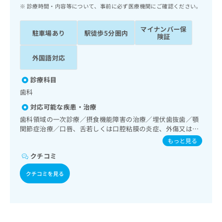
ッ
は
診療時間・内容等について、事前に必ず医療機関にご確認ください。
ク
こ
ナ
ち
マイナンバー保
駐車場あり
駅徒歩5分圏内
ビ
険証
ら
に
関
外国語対応
広
す
広
告
る
告
診療科目
代
お
出
歯科
理
問
稿
店
い
の
対応可能な疾患・治療
合
の
お
歯科領域の一次診療／摂食機能障害の治療／埋伏歯抜歯／顎
わ
方
問
関節症治療／口唇、舌若しくは口腔粘膜の炎症、外傷又は腫
せ
い
は
瘍の治療
もっと見る
は
合
こ
こ
わ
クチコミ
ち
ち
せ
ら
ら
クチコミを見る
は
こ
こち
ち
広
らは
広
ら
告
マイ
告
出
ナビ