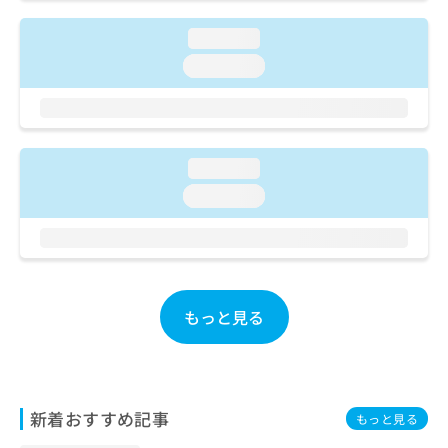
ご了
ら
み
承く
は
ださ
loading...
こ
無
い。
loading...
ち
料
ら
情
報
拡
掲
充
載
loading...
の
情
お
報
loading...
申
の
し
修
込
正
み
は
は
こ
こ
もっと見る
ち
ち
ら
ら
そ
の
新着おすすめ記事
もっと見る
他
の