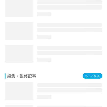
お
問
い
loading...
合
わ
せ
は
こ
loading...
ち
ら
loading...
編集・監修記事
もっと見る
loading...