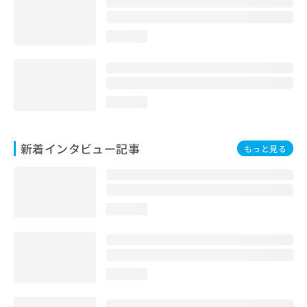
loading...
loading...
新着インタビュー記事
もっと見る
loading...
loading...