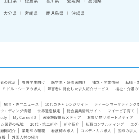
山口県
徳島県
香川県
愛媛県
高知県
大分県
宮崎県
鹿児島県
沖縄県
験者の就活
看護学生向け
医学生・研修医向け
独立・開業情報
転職・
ミドル・シニアの求人
障害者に特化した求人紹介サービス
福祉・介護の
総合・専門ニュース
10代のチャレンジサイト
ティーンマーケティング
ウエディング情報
世界遺産検定
総合農業情報サイト
マイナビ子育て
tudy
My CareerID
医療施設情報メディア
お買い物サポートメディア
ーム業界の転職
20代・第二新卒
新卒紹介
転職コンサルティング
エグ
顧問紹介
薬剤師の転職
看護師の求人
コメディカル求人
医師の求人
支援
外国人材の紹介