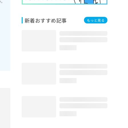
い。
新着おすすめ記事
もっと見る
loading...
loading...
loading...