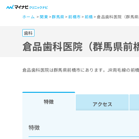
一
ホーム
関東
群馬県
前橋市
前橋
倉品歯科医院（群馬県
般
ユ
歯科
ー
ザ
倉品歯科医院（群馬県前
ー
の
方
倉品歯科医院は群馬県前橋市にあります。JR両毛線の前
は
こ
ち
ら
特徴
アクセス
医
マ
療
イ
特徴
ナ
関
ビ