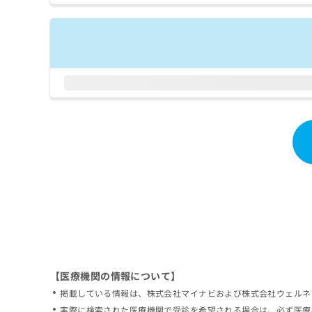
拡
資
きま
充
料
せん
の
ので
の
ご了
お
ご
承く
申
請
ださ
し
求
い。
込
は
み
こ
は
ち
こ
ら
ち
ら
無
料
掲
情
載
報
情
拡
報
充
の
の
修
お
【医療機関の情報について】
正
申
掲載している情報は、株式会社マイナビおよび株式会社ウェルネ
は
し
こ
実際に検索された医療機関で受診を希望される場合は、必ず医療
込