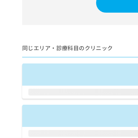
せ
こち
ち
らは
は
マイ
こ
ら
ナビ
ち
クリ
ら
ニッ
クナ
広
ビサ
広
資
イト
告
同じエリア・診療科目のクリニック
告
への
料
出
出
お問
の
稿
合せ
稿
ご
の
フォ
の
請
お
ーム
お
求
問
とな
問
りま
は
い
い
す。
こ
合
合
クリ
ち
わ
ニッ
わ
ら
せ
クの
せ
は
予
は
約・
こ
こ
無
症状
ち
ち
のご
料
ら
相談
ら
情
など
報
はで