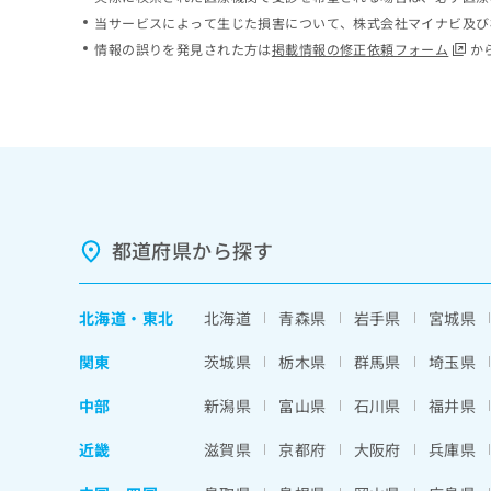
ち
み
当サービスによって生じた損害について、株式会社マイナビ及び
ら
は
情報の誤りを発見された方は
掲載情報の修正依頼フォーム
か
こ
ち
そ
ら
の
他
の
お
問
い
都道府県から探す
合
わ
せ
北海道
・
東北
北海道
青森県
岩手県
宮城県
は
こ
関東
茨城県
栃木県
群馬県
埼玉県
ち
ら
中部
新潟県
富山県
石川県
福井県
近畿
滋賀県
京都府
大阪府
兵庫県