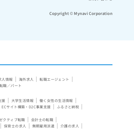
Copyright © Mynavi Corporation
求人情報
海外求人
転職エージェント
転職／パート
支援
大学生活情報
働く女性の生活情報
ECサイト構築・D2C事業支援
ふるさと納税
ゼクティブ転職
会計士の転職
保育士の求人
無期雇用派遣
介護の求人