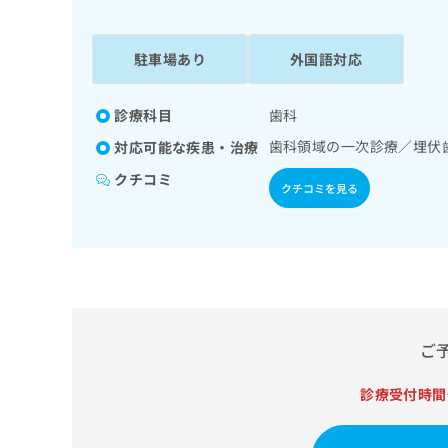
係
ク
者
リ
の
ニ
駐車場あり
外国語対応
ッ
方
ク
は
ナ
診療科目
歯科
こ
ビ
歯科領域の一次診療／埋伏
対応可能な疾患・治療
ち
に
関
ら
クチコミ
クチコミを見る
す
る
お
広
広
問
告
告
い
出
代
合
稿
わ
理
の
せ
店
ご
お
は
の
問
こ
い
診療受付時間
方
ち
合
ら
は
わ
こ